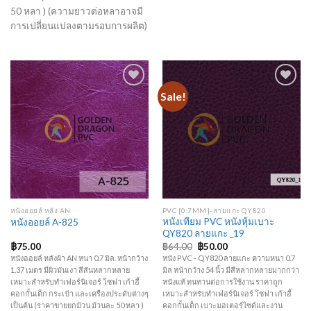
50 หลา ) (ความยาวต่อหลาอาจมี
การเปลี่ยนแปลงตามรอบการผลิต)
Sale!
Add to
Add to
Wishlist
Wishlist
หนังออยล์ หลัง AN
PVC [0.7MM]-ลายแกะ QY820
หนังเทียม PVC หนังหุ้มเบาะ
หนังออยล์ A-825
QY820 ลายแกะ _19
฿
75.00
฿
64.00
฿
50.00
หนังออยล์ หลังผ้า AN หนา 0.7 มิล. หน้ากว้าง
หนัง PVC - QY820 ลายแกะ ความหนา 0.7
1.37 เมตร มีผิวมันเงา สีสันหลากหลาย
มิล หน้ากว้าง 54 นิ้ว มีสีหลากหลายมากกว่า
เหมาะสำหรับทำเฟอร์นิเจอร์ โซฟา เก้าอี้
หนังแท้ ทนทานต่อการใช้งาน ราคาถูก
คอกกั้นเด็ก กระเป๋า และเครื่องประดับต่างๆ
เหมาะสำหรับทำเฟอร์นิเจอร์ โซฟา เก้าอี้
เป็นต้น (ราคาขายยกม้วน ม้วนละ 50 หลา )
คอกกั้นเด็ก เบาะมอเตอร์ไซด์และงาน