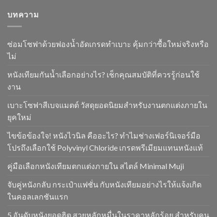
บทความ
ซ่อมโซฟาด้วยฟองน้ำอัดเกรดทำเบาะ คุ้มกว่าซื้อใหม่จริงหรือ
ไม่
หนังเทียมกันน้ำเลือกอย่างไร? เช็กคุณสมบัติที่ควรรู้ก่อนใช้
งาน
เบาะโซฟาสีเบจแมตต์ วัสดุยอดนิยมสำหรับงานตกแต่งภายใน
ยุคใหม่
ไขข้อข้องใจ! หนังไวนิล คืออะไร? ทำไมช่างเฟอร์นิเจอร์มือ
โปรถึงเลือกใช้ Polyvinyl Chloride เกรดพรีเมียมแทนหนังแท้
คู่มือเลือกหนังเทียมตกแต่งภายใน สไตล์ Minimal Muji
จับคู่หนังกลับ กระเป๋าแฟชั่น กับหนังเทียมอย่างไรให้แจ้งเกิด
ในคอลเลกชันแรก
5 อันดับหนังยอดฮิต สวยหลักหมื่นในราคาหลักร้อย สำหรับคน