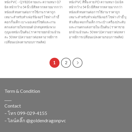
หนัง PVC - QY820 ลายแกะ ความหนา 0.7
หนัง PVC สีพื้น ลาย PD ความหนา 0.6 มิล
มิล หน้ากว้าง 54 นิ้ว มีสีหลากหลายมากกว่า
หน้ากว้าง 54 นิ้ว มีสีหลากหลายมากกว่า
หนังแท้ ทนทานต่อการใช้งาน ราคาถูก
หนังแท้ ทนทานต่อการใช้งาน ราคาถูก
เหมาะสำหรับทำเฟอร์นิเจอร์ โซฟา เก้าอี้
เหมาะสำหรับทำเฟอร์นิเจอร์ โซฟา เก้าอี้ บุ
คอกกั้นเด็ก เบาะมอเตอร์ไซด์และงาน
หัวเตียง คอกกั้นเด็ก กระเป๋า เครื่องประดับ
ตกแต่งภายในรถยนต์ ปกสมุดหนัง พวง
และงานตกแต่งภายใน เป็นต้น ( ราคาขาย
กุญแจหนัง เป็นต้น ( ราคาขายยกม้วน ม้วน
ยกม้วน ม้วนละ 50 หลา)(ความยาวต่อหลา
ละ 50 หลา)(ความยาวต่อหลาอาจมีการ
อาจมีการเปลี่ยนแปลงตามรอบการผลิต)
เปลี่ยนแปลงตามรอบการผลิต)
1
2
Term & Condition
____
Contact
– โทร
099-029-4155
– ไลน์คลิ๊ก
@goldendragonpvc