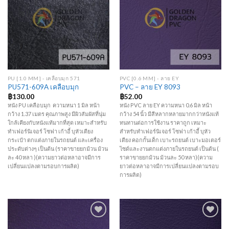
Wishlist
Wishlist
PU [1.0 MM] - เคลือบมุก 571
PVC [0.6 MM] - ลาย EY
PU571-609A เคลือบมุก
PVC – ลาย EY 8093
฿
130.00
฿
52.00
หนัง PU เคลือบมุก ความหนา 1 มิล หน้า
หนัง PVC ลาย EY ความหนา 0.6 มิล หน้า
กว้าง 1.37 เมตร คุณภาพสูง มีผิวสัมผัสที่นุ่ม
กว้าง 54 นิ้ว มีสีหลากหลายมากกว่าหนังแท้
ใกล้เคียงกับหนังแท้มากที่สุด เหมาะสำหรับ
ทนทานต่อการใช้งาน ราคาถูก เหมาะ
ทำเฟอร์นิเจอร์ โซฟา เก้าอี้ บุหัวเตียง
สำหรับทำเฟอร์นิเจอร์ โซฟา เก้าอี้ บุหัว
กระเป๋า ตกแต่งภายในรถยนต์ และเครื่อง
เตียง คอกกั้นเด็ก เบาะรถยนต์ เบาะมอเตอร์
ประดับต่างๆ เป็นต้น (ราคาขายยกม้วน ม้วน
ไซด์และงานตกแต่งภายในรถยนต์ เป็นต้น (
ละ 40 หลา )(ความยาวต่อหลาอาจมีการ
ราคาขายยกม้วน ม้วนละ 50 หลา)(ความ
เปลี่ยนแปลงตามรอบการผลิต)
ยาวต่อหลาอาจมีการเปลี่ยนแปลงตามรอบ
การผลิต)
Add to
Add to