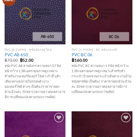
Wishlist
Wishlist
PVC [0.7 MM] - หนังมังกรทูโทน
PVC [1.9 MM] - BC หนังกระเป๋า
PVC-AB 650
PVC-BC 06
฿
70.00
฿
52.00
฿
160.00
หนัง PVC AB ลายมังกร ความหนา 0.7 มิล
หนัง PVC BC ความหนา 1.9 มิล หน้ากว้าง
หน้ากว้าง 1.38 เมตร คุณภาพสูง เหมาะ
1.38 เมตร คุณภาพสูง เหมาะสำหรับทำ
สำหรับงานเฟอร์นิเจอร์ โซฟา เก้าอี้ บุหัว
กระเป๋า ป้ายแขวนกระเป๋าเดินทาง งานป้าย
เตียง ตกแต่งภายในรถยนต์ เบาะ
หนังทุกชนิด เป็นต้น ( ราคาขายยกม้วน ม้วน
มอเตอร์ไซค์ ต่างๆ เป็นต้น (ราคาขายยก
ละ 30 หลา) (ความยาวต่อหลาอาจมีการ
ม้วน ม้วนละ 50 หลา) (ความยาวต่อหลาอาจ
เปลี่ยนแปลงตามรอบการผลิต)
มีการเปลี่ยนแปลงตามรอบการผลิต)
Add to
Add to
Wishlist
Wishlist