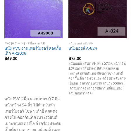
PVC [0.7 MM] - สีพื้นลาย AR
หนังออยล์ หลัง AN
หนัง PVC งานเฟอร์นิเจอร์ คอกกั้น
หนังออยล์ A-824
เด็ก AR2008
฿
69.00
฿
75.00
หนังออยล์ หลังผ้า AN หนา 0.7 มิล. หน้ากว้าง
1.37 เมตร มีผิวมันเงา สีสันหลากหลาย
เหมาะสำหรับทำเฟอร์นิเจอร์ โซฟา เก้าอี้
คอกกั้นเด็ก กระเป๋า และเครื่องประดับต่างๆ
เป็นต้น (ราคาขายยกม้วน ม้วนละ 50 หลา )
(ความยาวต่อหลาอาจมีการเปลี่ยนแปลง
ตามรอบการผลิต)
หนัง PVC สีพื้น ความหนา 0.7 มิล
หน้ากว้าง 54 นิ้ว ใช้สำหรับทำ
เฟอร์นิเจอร์ โซฟา เก้าอี้ ตกแต่ง
ภายใน คอกกั้นเด็ก เบาะรถยนต์
เบาะรถมอเตอร์ไซค์ เครื่องประดับ
เป็นต้น (ราคาขายยกม้วน ม้วนละ