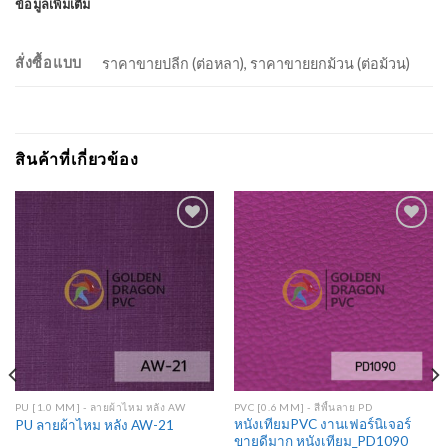
ข้อมูลเพิ่มเติม
สั่งซื้อแบบ
ราคาขายปลีก (ต่อหลา), ราคาขายยกม้วน (ต่อม้วน)
สินค้าที่เกี่ยวข้อง
Add to
Add to
Wishlist
Wishlist
PU [1.0 MM] - ลายผ้าไหม หลัง AW
PVC [0.6 MM] - สีพื้นลาย PD
หนังเทียมPVC งานเฟอร์นิเจอร์
PU ลายผ้าไหม หลัง AW-21
ขายดีมาก หนังเทียม_PD1090