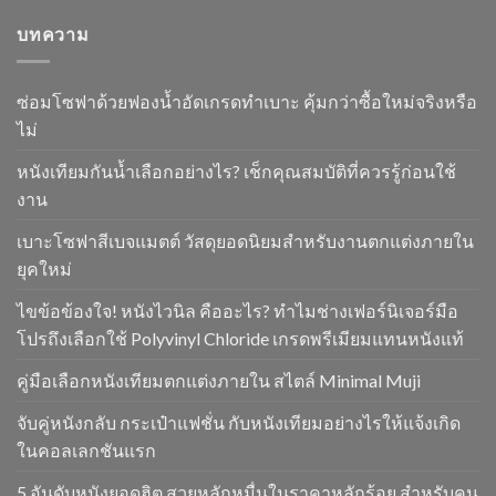
บทความ
ซ่อมโซฟาด้วยฟองน้ำอัดเกรดทำเบาะ คุ้มกว่าซื้อใหม่จริงหรือ
ไม่
หนังเทียมกันน้ำเลือกอย่างไร? เช็กคุณสมบัติที่ควรรู้ก่อนใช้
งาน
เบาะโซฟาสีเบจแมตต์ วัสดุยอดนิยมสำหรับงานตกแต่งภายใน
ยุคใหม่
ไขข้อข้องใจ! หนังไวนิล คืออะไร? ทำไมช่างเฟอร์นิเจอร์มือ
โปรถึงเลือกใช้ Polyvinyl Chloride เกรดพรีเมียมแทนหนังแท้
คู่มือเลือกหนังเทียมตกแต่งภายใน สไตล์ Minimal Muji
จับคู่หนังกลับ กระเป๋าแฟชั่น กับหนังเทียมอย่างไรให้แจ้งเกิด
ในคอลเลกชันแรก
5 อันดับหนังยอดฮิต สวยหลักหมื่นในราคาหลักร้อย สำหรับคน