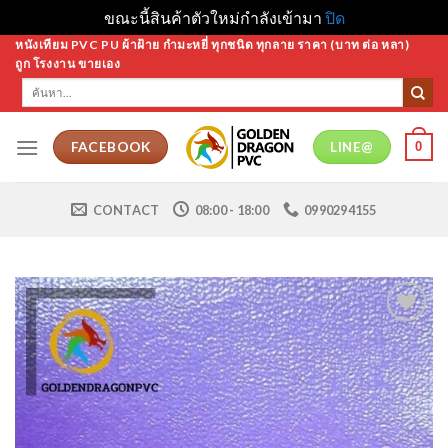
ขณะนี้สินค้าตัวใหม่กำลังเข้ามา
ปิด
Skip
หนังเทียม PVC PU ผ้าฝ้าย กำมะหยี่ ทุกชนิด ทุกลาย ราคา (บาท ต่อ หลา)
ถูก โรงงาน ขายเอง
to
ค้นหา:
content
0
FACEBOOK
LINE@
CONTACT
08:00 - 18:00
0990294155
Add to
Wishlist