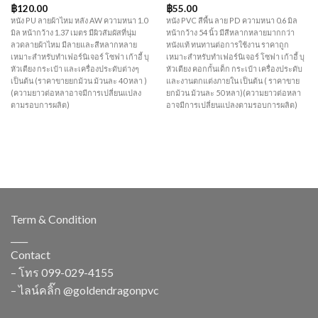
฿
120.00
฿
55.00
หนัง PU ลายผ้าไหม หลัง AW ความหนา 1.0
หนัง PVC สีพื้น ลาย PD ความหนา 0.6 มิล
มิล หน้ากว้าง 1.37 เมตร มีผิวสัมผัสที่นุ่ม
หน้ากว้าง 54 นิ้ว มีสีหลากหลายมากกว่า
ลวดลายผ้าไหม มีลายและสีหลากหลาย
หนังแท้ ทนทานต่อการใช้งาน ราคาถูก
เหมาะสำหรับทำเฟอร์นิเจอร์ โซฟา เก้าอี้ บุ
เหมาะสำหรับทำเฟอร์นิเจอร์ โซฟา เก้าอี้ บุ
หัวเตียง กระเป๋า และเครื่องประดับต่างๆ
หัวเตียง คอกกั้นเด็ก กระเป๋า เครื่องประดับ
เป็นต้น (ราคาขายยกม้วน ม้วนละ 40 หลา )
และงานตกแต่งภายใน เป็นต้น ( ราคาขาย
(ความยาวต่อหลาอาจมีการเปลี่ยนแปลง
ยกม้วน ม้วนละ 50 หลา)(ความยาวต่อหลา
ตามรอบการผลิต)
อาจมีการเปลี่ยนแปลงตามรอบการผลิต)
Term & Condition
____
Contact
– โทร
099-029-4155
– ไลน์คลิ๊ก
@goldendragonpvc