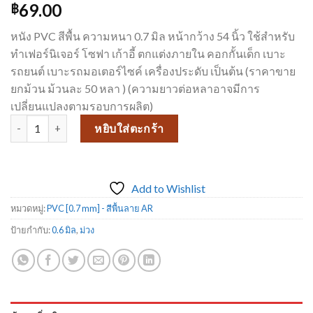
69.00
฿
หนัง PVC สีพื้น ความหนา 0.7 มิล หน้ากว้าง 54 นิ้ว ใช้สำหรับ
ทำเฟอร์นิเจอร์ โซฟา เก้าอี้ ตกแต่งภายใน คอกกั้นเด็ก เบาะ
รถยนต์ เบาะรถมอเตอร์ไซค์ เครื่องประดับ เป็นต้น (ราคาขาย
ยกม้วน ม้วนละ 50 หลา ) (ความยาวต่อหลาอาจมีการ
เปลี่ยนแปลงตามรอบการผลิต)
จำนวน หนัง PVC งานเฟอร์นิเจอร์ คอกกั้นเด็ก AR2008 ชิ้น
หยิบใส่ตะกร้า
Add to Wishlist
หมวดหมู่:
PVC [0.7 mm] - สีพื้นลาย AR
ป้ายกำกับ:
0.6 มิล
,
ม่วง