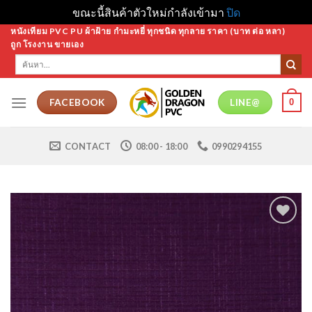
ขณะนี้สินค้าตัวใหม่กำลังเข้ามา
ปิด
Skip
หนังเทียม PVC PU ผ้าฝ้าย กำมะหยี่ ทุกชนิด ทุกลาย ราคา (บาท ต่อ หลา)
ถูก โรงงาน ขายเอง
to
ค้นหา:
content
0
FACEBOOK
LINE@
CONTACT
08:00 - 18:00
0990294155
Add to
Wishlist