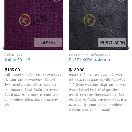
Add to
Add to
Wishlist
Wishlist
ผ้าฝ้าย - 501
PU [1.0 MM] - เคลือบมุก 571
ผ้าฝ้าย 501-15
PU571-609A เคลือบมุก
฿
135.00
฿
130.00
ผ้าฝ้าย เบอร์ 501 หน้ากว้าง 145 เซนติเมตร
หนัง PU เคลือบมุก ความหนา 1 มิล หน้า
เนื้อแน่น เหมาะสำหรับทำเฟอร์นิเจอร์
กว้าง 1.37 เมตร คุณภาพสูง มีผิวสัมผัสที่นุ่ม
โซฟา เก้าอี้ ตกแต่งภายใน เบาะรถยนต์
ใกล้เคียงกับหนังแท้มากที่สุด เหมาะสำหรับ
เบาะรถมอเตอร์ไซค์ เป็นต้น (ราคาขายยก
ทำเฟอร์นิเจอร์ โซฟา เก้าอี้ บุหัวเตียง
ม้วน ม้วนละ 70-120 หลา ) (ความยาวต่อ
กระเป๋า ตกแต่งภายในรถยนต์ และเครื่อง
หลาอาจมีการเปลี่ยนแปลงตามรอบการ
ประดับต่างๆ เป็นต้น (ราคาขายยกม้วน ม้วน
ผลิต)
ละ 40 หลา )(ความยาวต่อหลาอาจมีการ
เปลี่ยนแปลงตามรอบการผลิต)