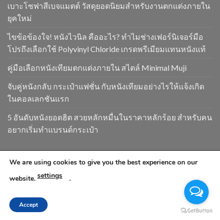
เบาะโซฟาสีเบจแมตต์ วัสดุยอดนิยมสำหรับงานตกแต่งภายใน
ยุคใหม่
ไขข้อข้องใจ! หนังไวนิล คืออะไร? ทำไมช่างเฟอร์นิเจอร์มือ
โปรถึงเลือกใช้ Polyvinyl Chloride เกรดพรีเมียมแทนหนังแท้
คู่มือเลือกหนังเทียมตกแต่งภายใน สไตล์ Minimal Muji
จับคู่หนังกลับ กระเป๋าแฟชั่น กับหนังเทียมอย่างไรให้แจ้งเกิด
ในคอลเลกชันแรก
5 อันดับหนังยอดฮิต สวยหลักหมื่นในราคาหลักร้อย สำหรับคน
อยากเริ่มทำแบรนด์กระเป๋า
We are using cookies to give you the best experience on our
Copyright 2026 ©
www.goldendragonpvc.com . All condition is
settings
subject to Goldendragonpvc policy, reserves the right to
website.
.
change without notice
Accept