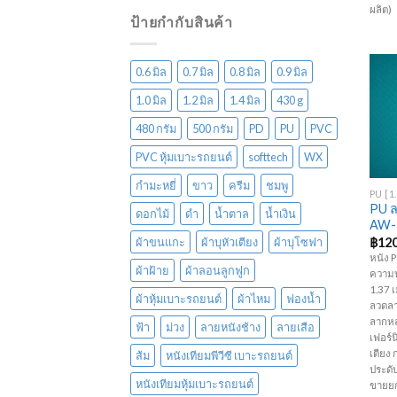
ผลิต)
ป้ายกำกับสินค้า
0.6 มิล
0.7 มิล
0.8 มิล
0.9 มิล
1.0 มิล
1.2 มิล
1.4 มิล
430 g
480 กรัม
500 กรัม
PD
PU
PVC
PVC หุ้มเบาะรถยนต์
softtech
WX
+
กำมะหยี่
ขาว
ครีม
ชมพู
PU ล
ดอกไม้
ดำ
น้ำตาล
น้ำเงิน
AW-
฿
120
ผ้าขนแกะ
ผ้าบุหัวเตียง
ผ้าบุโซฟา
หนัง 
ผ้าฝ้าย
ผ้าลอนลูกฟูก
ความห
1.37 เ
ผ้าหุ้มเบาะรถยนต์
ผ้าไหม
ฟองน้ำ
ลวดลา
ลากหล
ฟ้า
ม่วง
ลายหนังช้าง
ลายเสือ
เฟอร์นิ
เตียง 
ส้ม
หนังเทียมพีวีซี เบาะรถยนต์
ประดับ
หนังเทียมหุ้มเบาะรถยนต์
ขายยก