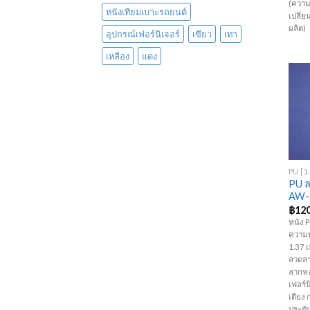
(ความ
หนังเทียมเบาะรถยนต์
เปลี่
ผลิต)
อุปกรณ์เฟอร์นิเจอร์
เขียว
เทา
เหลือง
แดง
+
PU ล
AW-
฿
120
หนัง 
ความห
1.37 เ
ลวดลา
ลากหล
เฟอร์นิ
เตียง 
ประดับ