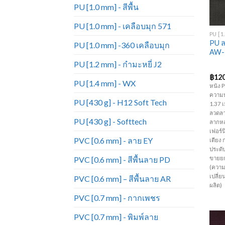
PU [1.0 mm] - สีพื้น
+
PU [1.0 mm] - เคลือบมุก 571
PU ล
PU [1.0 mm] -360 เคลือบมุก
AW-
PU [1.2 mm] - กำมะหยี่ J2
฿
120
PU [1.4 mm] - WX
หนัง 
ความห
PU [430 g] - H12 Soft Tech
1.37 เ
ลวดลา
PU [430 g] - Softtech
ลากหล
เฟอร์นิ
PVC [0.6 mm] - ลาย EY
เตียง 
ประดับ
ขายยก
PVC [0.6 mm] - สีพื้นลาย PD
(ความ
เปลี่
PVC [0.6 mm] – สีพื้นลาย AR
ผลิต)
PVC [0.7 mm] - กากเพชร
PVC [0.7 mm] - พิมพ์ลาย