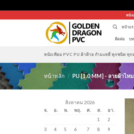
Skip
หนัง
to
หน้าแร
content
ติดต่อ
บท
หนังเทียม PVC PU ผ้าฝ้าย กำมะหยี่ ทุกชนิด 
หน้าหลัก
/
PU [1.0 MM] - ลายผ้าไหม
สิงหาคม 2026
จ.
อ.
พ.
พฤ.
ศ.
ส.
อา.
1
2
3
4
5
6
7
8
9