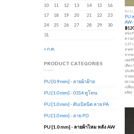
+
10
11
12
13
14
15
16
17
18
19
20
21
22
23
PU ล
AW-
24
25
26
27
28
29
30
฿
120
หนัง 
31
ความห
1.37 เ
« ก.ค.
ลวดลา
ลากหล
เฟอร์นิ
PRODUCT CATEGORIES
เตียง 
ประดับ
ขายยก
PU [0.9 mm] - ลายผ้าฝ้าย
(ความ
เปลี่
PU [1.0 mm] - 0314 ทูโทน
ผลิต)
PU [1.0 mm] - ดับเบิลนิต ลาย PA
PU [1.0 mm] - ลาย PD
PU [1.0 mm] - ลายผ้าไหม หลัง AW