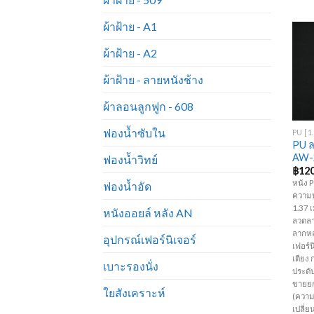
ผ้าฝ้าย - A1
ผ้าฝ้าย - A2
ผ้าฝ้าย - ลายหนังช้าง
ผ้าลอนลูกฟูก - 608
+
ฟองน้ำซับใน
PU ล
AW-
ฟองน้ำวิทย์
฿
120
หนัง 
ฟองน้ำอัด
ความห
1.37 เ
หนังออยล์ หลัง AN
ลวดลา
ลากหล
อุปกรณ์เฟอร์นิเจอร์
เฟอร์นิ
เตียง 
เบาะรองนั่ง
ประดับ
ขายยก
ใยสังเคราะห์
(ความ
เปลี่