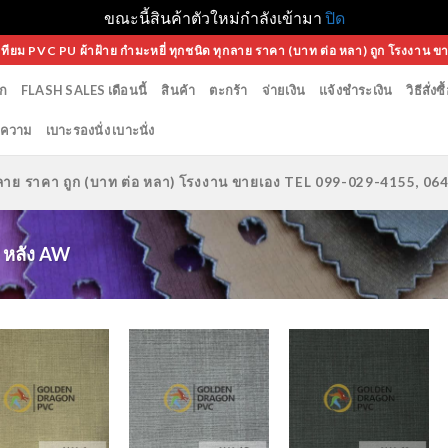
ขณะนี้สินค้าตัวใหม่กำลังเข้ามา
ปิด
เทียม PVC PU ผ้าฝ้าย กำมะหยี่ ทุกชนิด ทุกลาย ราคา (บาท ต่อ หลา) ถูก โรงงาน ข
ก
FLASH SALES เดือนนี้
สินค้า
ตะกร้า
จ่ายเงิน
แจ้งชำระเงิน
วิธีสั่งซื
ความ
เบาะรองนั่ง เบาะนั่ง
ทุกลาย ราคา ถูก (บาท ต่อ หลา) โรงงาน ขายเอง TEL 099-029-4155, 0
 หลัง AW
Add to
Add to
Add to
Wishlist
Wishlist
Wishlist