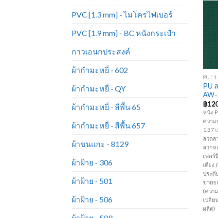
PVC [1.3 mm] - ไมโครไฟเบอร์
PVC [1.9 mm] - BC หนังกระเป๋า
กาวเอนกประสงค์
+
ผ้ากำมะหยี่ - 602
PU ล
ผ้ากำมะหยี่ - QY
AW-
฿
120
ผ้ากำมะหยี่ - สีพื้น 65
หนัง 
ความห
ผ้ากำมะหยี่ - สีพื้น 657
1.37 เ
ลวดลา
ผ้าขนแกะ - 8129
ลากหล
เฟอร์นิ
ผ้าฝ้าย - 306
เตียง 
ประดับ
ผ้าฝ้าย - 501
ขายยก
(ความ
ผ้าฝ้าย - 506
เปลี่
ผลิต)
ผ้าฝ้าย - 509