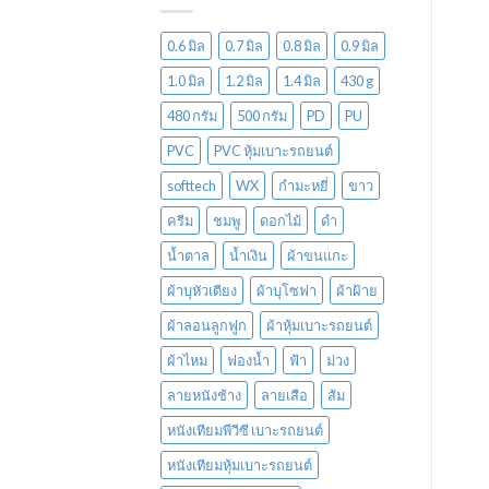
0.6 มิล
0.7 มิล
0.8 มิล
0.9 มิล
1.0 มิล
1.2 มิล
1.4 มิล
430 g
480 กรัม
500 กรัม
PD
PU
PVC
PVC หุ้มเบาะรถยนต์
softtech
WX
กำมะหยี่
ขาว
ครีม
ชมพู
ดอกไม้
ดำ
น้ำตาล
น้ำเงิน
ผ้าขนแกะ
ผ้าบุหัวเตียง
ผ้าบุโซฟา
ผ้าฝ้าย
ผ้าลอนลูกฟูก
ผ้าหุ้มเบาะรถยนต์
ผ้าไหม
ฟองน้ำ
ฟ้า
ม่วง
ลายหนังช้าง
ลายเสือ
ส้ม
หนังเทียมพีวีซี เบาะรถยนต์
หนังเทียมหุ้มเบาะรถยนต์