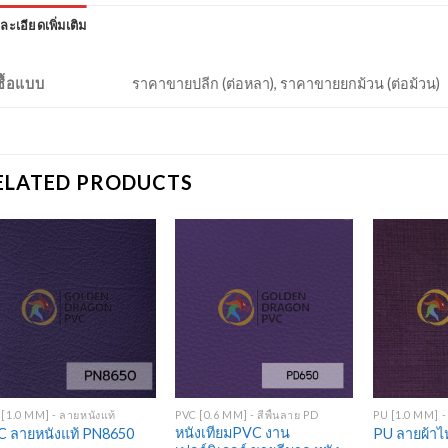
ละเอียดเพิ่มเติม
งซื้อแบบ
ราคาขายปลีก (ต่อหลา), ราคาขายยกม้วน (ต่อม้วน)
ELATED PRODUCTS
Add to
Add to
Wishlist
Wishlist
+
+
+
[1.0 MM] - ลายหนังแท้
PVC [0.6 MM] - สีพื้นลาย PD
PU [1.0 MM] -
หนังเทียมPVC งาน
 ลายหนังแท้ PN8650
PU ลายผ้าไ