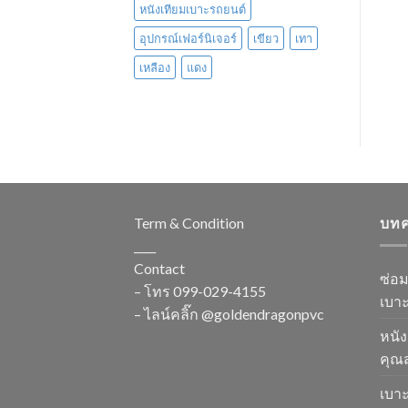
หนังเทียมเบาะรถยนต์
อุปกรณ์เฟอร์นิเจอร์
เขียว
เทา
เหลือง
แดง
Term & Condition
บท
____
Contact
ซ่อ
– โทร
099-029-4155
เบาะ
– ไลน์คลิ๊ก
@goldendragonpvc
หนัง
คุณส
เบาะ