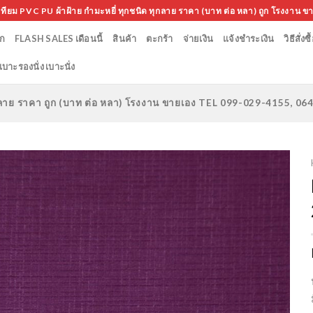
เทียม PVC PU ผ้าฝ้าย กำมะหยี่ ทุกชนิด ทุกลาย ราคา (บาท ต่อ หลา) ถูก โรงงาน ข
ก
FLASH SALES เดือนนี้
สินค้า
ตะกร้า
จ่ายเงิน
แจ้งชำระเงิน
วิธีสั่งซื
เบาะรองนั่ง เบาะนั่ง
ทุกลาย ราคา ถูก (บาท ต่อ หลา) โรงงาน ขายเอง TEL 099-029-4155, 0
Add to
Wishlist