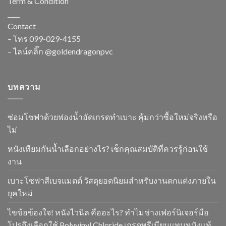
Term & Condition
____
Contact
– โทร
099-029-4155
– ไลน์คลิ๊ก
@goldendragonpvc
บทความ
ซ่อมโซฟาด้วยฟองน้ำอัดเกรดทำเบาะ คุ้มกว่าซื้อใหม่จริงหรือ
ไม่
หนังเทียมกันน้ำเลือกอย่างไร? เช็กคุณสมบัติที่ควรรู้ก่อนใช้
งาน
เบาะโซฟาสีเบจแมตต์ วัสดุยอดนิยมสำหรับงานตกแต่งภายใน
ยุคใหม่
ไขข้อข้องใจ! หนังไวนิล คืออะไร? ทำไมช่างเฟอร์นิเจอร์มือ
โปรถึงเลือกใช้ Polyvinyl Chloride เกรดพรีเมียมแทนหนังแท้