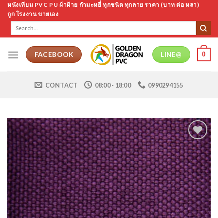
Skip
หนังเทียม PVC PU ผ้าฝ้าย กำมะหยี่ ทุกชนิด ทุกลาย ราคา (บาท ต่อ หลา)
ถูก โรงงาน ขายเอง
to
Search
content
for:
0
FACEBOOK
LINE@
CONTACT
08:00 - 18:00
0990294155
Add to
Wishlist