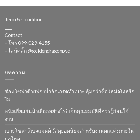
Term & Condition
____
Contact
– โทร
099-029-4155
– ไลน์คลิ๊ก
@goldendragonpvc
บทความ
ซ่อมโซฟาด้วยฟองน้ำอัดเกรดทำเบาะ คุ้มกว่าซื้อใหม่จริงหรือ
ไม่
หนังเทียมกันน้ำเลือกอย่างไร? เช็กคุณสมบัติที่ควรรู้ก่อนใช้
งาน
เบาะโซฟาสีเบจแมตต์ วัสดุยอดนิยมสำหรับงานตกแต่งภายใน
ยุคใหม่