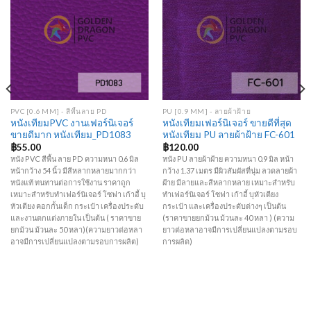
Add to
Add to
Wishlist
Wishlist
PVC [0.6 MM] - สีพื้นลาย PD
PU [0.9 MM] - ลายผ้าฝ้าย
หนังเทียมPVC งานเฟอร์นิเจอร์
หนังเทียมเฟอร์นิเจอร์ ขายดีที่สุด
ขายดีมาก หนังเทียม_PD1083
หนังเทียม PU ลายผ้าฝ้าย FC-601
฿
55.00
฿
120.00
หนัง PVC สีพื้น ลาย PD ความหนา 0.6 มิล
หนัง PU ลายผ้าฝ้าย ความหนา 0.9 มิล หน้า
หน้ากว้าง 54 นิ้ว มีสีหลากหลายมากกว่า
กว้าง 1.37 เมตร มีผิวสัมผัสที่นุ่ม ลวดลายผ้า
หนังแท้ ทนทานต่อการใช้งาน ราคาถูก
ฝ้าย มีลายและสีหลากหลาย เหมาะสำหรับ
เหมาะสำหรับทำเฟอร์นิเจอร์ โซฟา เก้าอี้ บุ
ทำเฟอร์นิเจอร์ โซฟา เก้าอี้ บุหัวเตียง
หัวเตียง คอกกั้นเด็ก กระเป๋า เครื่องประดับ
กระเป๋า และเครื่องประดับต่างๆ เป็นต้น
และงานตกแต่งภายใน เป็นต้น ( ราคาขาย
(ราคาขายยกม้วน ม้วนละ 40 หลา ) (ความ
ยกม้วน ม้วนละ 50 หลา)(ความยาวต่อหลา
ยาวต่อหลาอาจมีการเปลี่ยนแปลงตามรอบ
อาจมีการเปลี่ยนแปลงตามรอบการผลิต)
การผลิต)