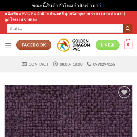
ขณะนี้สินค้าตัวใหม่กำลังเข้ามา
ปิด
Skip
หนังเทียม PVC PU ผ้าฝ้าย กำมะหยี่ ทุกชนิด ทุกลาย ราคา (บาท ต่อ หลา)
ถูก โรงงาน ขายเอง
to
ค้นหา:
content
0
FACEBOOK
LINE@
CONTACT
08:00 - 18:00
0990294155
Add to
Wishlist