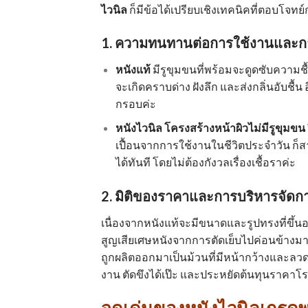
ไวนิล
ก็มีข้อได้เปรียบเชิงเทคนิคที่ตอบโจทย์ก
1. ความทนทานต่อการใช้งานและก
หนังแท้
มีรูขุมขนที่พร้อมจะดูดซับความ
จะเกิดคราบด่าง ฝังลึก และส่งกลิ่นอับชื้
กรอบค่ะ
หนังไวนิล
โครงสร้างหน้าผิวไม่มีรูขุมขน 
เปื้อนจากการใช้งานในชีวิตประจำวัน ก็
ได้ทันที โดยไม่ต้องกังวลเรื่องเชื้อราค่ะ
2. มิติของราคาและการบริหารจัดก
เนื่องจากหนังแท้จะมีขนาดและรูปทรงที่ขึ้นอ
สูญเสียเศษหนังจากการตัดเย็บไปค่อนข้างมา
ถูกผลิตออกมาเป็นม้วนที่มีหน้ากว้างและล
งาน ตัดขึงได้เป๊ะ และประหยัดต้นทุนราคา
จุดเด่นของ
หนังไวนิล
เกรดพร