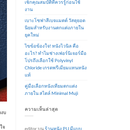
เช็กคุณสมบัติที่ควรรู้ก่อนใช้
งาน
เบาะโซฟาสีเบจแมตต์ วัสดุยอด
นิยมสำหรับงานตกแต่งภายใน
ยุคใหม่
ไขข้อข้องใจ! หนังไวนิล คือ
อะไร? ทำไมช่างเฟอร์นิเจอร์มือ
โปรถึงเลือกใช้ Polyvinyl
Chloride เกรดพรีเมียมแทนหนัง
แท้
คู่มือเลือกหนังเทียมตกแต่ง
ภายใน สไตล์ Minimal Muji
ความเห็นล่าสุด
บงบ
ดใจ
editor
บน
ร้านหนัง PU มีแบบ