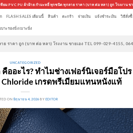
เทียม PVC PU ผ้าฝ้าย กำมะหยี่ ทุกชนิด ทุกลาย ราคา (บาท ต่อ หลา) ถูก โรงงาน ข
ก
FLASH SALES เดือนนี้
สินค้า
ตะกร้า
จ่ายเงิน
แจ้งชำระเงิน
วิธีสั่งซื
เบาะรองนั่ง เบาะนั่ง
ทุกลาย ราคา ถูก (บาท ต่อ หลา) โรงงาน ขายเอง TEL 099-029-4155, 0
UNCATEGORIZED
 คืออะไร? ทำไมช่างเฟอร์นิเจอร์มือโปร
yl Chloride เกรดพรีเมียมแทนหนังแท้
TED ON
มิถุนายน 4, 2026
BY
EDITOR