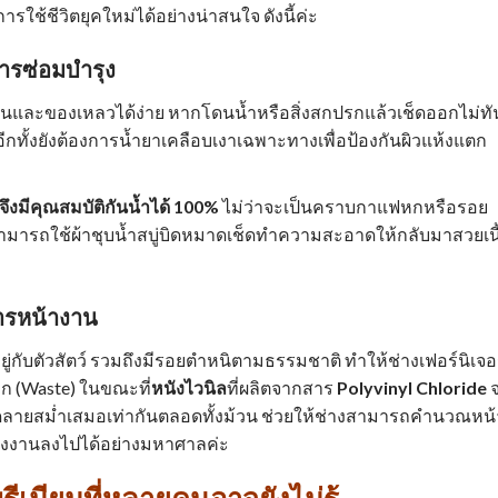
ารใช้ชีวิตยุคใหม่ได้อย่างน่าสนใจ ดังนี้ค่ะ
ารซ่อมบำรุง
ชื้นและของเหลวได้ง่าย หากโดนน้ำหรือสิ่งสกปรกแล้วเช็ดออกไม่ทั
น อีกทั้งยังต้องการน้ำยาเคลือบเงาเฉพาะทางเพื่อป้องกันผิวแห้งแตก
จึงมีคุณสมบัติกันน้ำได้ 100%
ไม่ว่าจะเป็นคราบกาแฟหกหรือรอย
สามารถใช้ผ้าชุบน้ำสบู่บิดหมาดเช็ดทำความสะอาดให้กลับมาสวยเนี
ารหน้างาน
ยู่กับตัวสัตว์ รวมถึงมีรอยตำหนิตามธรรมชาติ ทำให้
ช่างเฟอร์นิเจอ
ก (Waste) ในขณะที่
หนังไวนิล
ที่ผลิตจากสาร
Polyvinyl Chloride
วดลายสม่ำเสมอเท่ากันตลอดทั้งม้วน ช่วยให้ช่างสามารถคำนวณหน้
โรงงานลงไปได้อย่างมหาศาลค่ะ
ีเมียมที่หลายคนอาจยังไม่รู้