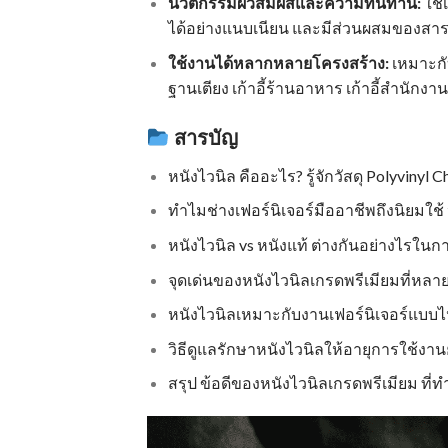
นวัตกรรมผิวสัมผัสและความทนทาน:
ใช้
ได้อย่างแนบเนียน และมีส่วนผสมของสารเส
ใช้งานได้หลากหลายโครงสร้าง:
เหมาะกั
ฐานเตียง เก้าอี้ร้านอาหาร เก้าอี้สำนักง
สารบัญ
หนังไวนิล คืออะไร? รู้จักวัสดุ Polyvinyl 
ทำไมช่างเฟอร์นิเจอร์มืออาชีพถึงนิยมใช้ 
หนังไวนิล vs หนังแท้ ต่างกันอย่างไรในก
จุดเด่นของหนังไวนิลเกรดพรีเมียมที่หลาย
หนังไวนิลเหมาะกับงานเฟอร์นิเจอร์แบบ
วิธีดูแลรักษาหนังไวนิลให้อายุการใช้ง
สรุป ข้อดีของหนังไวนิลเกรดพรีเมียม ที่ทำ