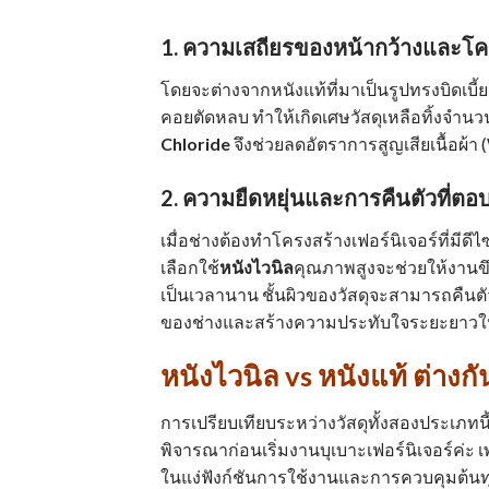
1. ความเสถียรของหน้ากว้างและโค
โดยจะต่างจากหนังแท้ที่มาเป็นรูปทรงบิดเบี้
คอยตัดหลบ ทำให้เกิดเศษวัสดุเหลือทิ้งจำน
Chloride
จึงช่วยลดอัตราการสูญเสียเนื้อผ้
2. ความยืดหยุ่นและการคืนตัวที่ตอ
เมื่อช่างต้องทำโครงสร้างเฟอร์นิเจอร์ที่มีดี
เลือกใช้
หนังไวนิล
คุณภาพสูงจะช่วยให้งานขึ
เป็นเวลานาน ชั้นผิวของวัสดุจะสามารถคืนตั
ของช่างและสร้างความประทับใจระยะยาวให้
หนังไวนิล vs หนังแท้ ต่าง
การเปรียบเทียบระหว่างวัสดุทั้งสองประเภทนี
พิจารณาก่อนเริ่มงานบุเบาะเฟอร์นิเจอร์ค่ะ เ
ในแง่ฟังก์ชันการใช้งานและการควบคุมต้นทุน