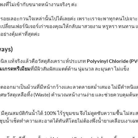
พงที่ไม่เข้ากับขนาดหน้างานจริงๆ ค่ะ
ยเลอะกวนใจเหล่านั้นไปได้เลยค่ะ เพราะเราจะพาทุกคนไปเจาะ
วยเปลี่ยนเฟอร์นิเจอร์เก่าของคุณให้กลับมาสวยงาม หรูหรา ทนทาน 
่างคุ้มค่าที่สุดค่ะ
ways)
นิล แท้จริงแล้วคือวัสดุสังเคราะห์ประเภท
Polyvinyl Chloride (PV
ยมเกรดพรีเมียม
ที่มีผิวสัมผัสแมตต์ด้าน นุ่มนวล ละมุนตา ไม่แข็ง
ิตออกมาเป็นม้วนที่มีหน้ากว้างและลวดลายสม่ำเสมอ ไม่มีตำหนิแ
ศษวัสดุเหลือทิ้ง (Waste) คำนวณหน้างานง่าย และช่วยควบคุมต้นท
มีคุณสมบัติกันน้ำได้ 100% ไร้รูขุมขน จึงไม่ดูดซับความชื้น ไม่สะ
้าชุบน้ำเช็ดทำความสะอาดได้ทันทีโดยไม่ต้องพึ่งน้ำยาเคลือบเงาเฉ