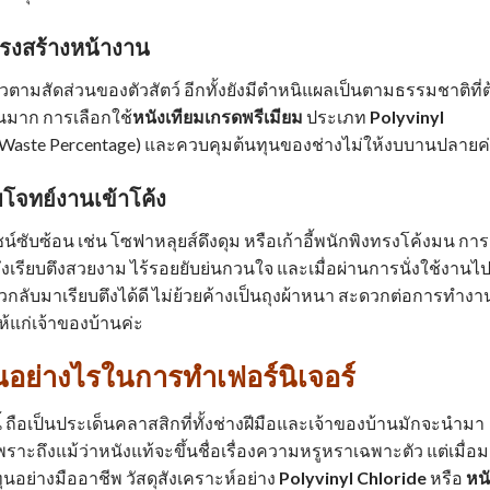
รงสร้างหน้างาน
ยวตามสัดส่วนของตัวสัตว์ อีกทั้งยังมีตำหนิแผลเป็นตามธรรมชาติที่ต
วนมาก การเลือกใช้
หนังเทียมเกรดพรีเมียม
ประเภท
Polyvinyl
า (Waste Percentage) และควบคุมต้นทุนของช่างไม่ให้งบบานปลายค
บโจทย์งานเข้าโค้ง
ไซน์ซับซ้อน เช่น โซฟาหลุยส์ดึงดุม หรือเก้าอี้พนักพิงทรงโค้งมน การ
งเรียบตึงสวยงาม ไร้รอยยับย่นกวนใจ และเมื่อผ่านการนั่งใช้งานไ
วกลับมาเรียบตึงได้ดี ไม่ย้วยค้างเป็นถุงผ้าหนา สะดวกต่อการทำงา
แก่เจ้าของบ้านค่ะ
กันอย่างไรในการทำเฟอร์นิเจอร์
้ ถือเป็นประเด็นคลาสสิกที่ทั้งช่างฝีมือและเจ้าของบ้านมักจะนำมา
พราะถึงแม้ว่าหนังแท้จะขึ้นชื่อเรื่องความหรูหราเฉพาะตัว แต่เมื่อ
อย่างมืออาชีพ วัสดุสังเคราะห์อย่าง
Polyvinyl Chloride
หรือ
หน