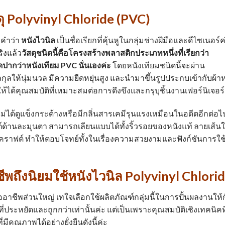
สดุ Polyvinyl Chloride (PVC)
 คำว่า
หนังไวนิล
เป็นชื่อเรียกที่คุ้นหูในกลุ่มช่างฝีมือและดีไซเนอร์ค
ิงแล้ว
วัสดุชนิดนี้คือโครงสร้างพลาสติกประเภทหนึ่งที่เรียกว่า
ดปากว่าหนังเทียม PVC นั่นเองค่ะ
โดยหนังเทียมชนิดนี้จะผ่าน
ุลให้นุ่มนวล มีความยืดหยุ่นสูง และนำมาขึ้นรูปประกบเข้ากับผ้าห
่อให้ได้คุณสมบัติที่เหมาะสมต่อการดึงขึงและกรุบุชิ้นงานเฟอร์นิเจอร์
ม่ได้ดูแข็งกระด้างหรือมีกลิ่นสารเคมีรุนแรงเหมือนในอดีตอีกต่อไ
มตต์ด้านละมุนตา สามารถเลียนแบบได้ทั้งริ้วรอยของหนังแท้ ลายเส้น
คราฟต์ ทำให้ตอบโจทย์ทั้งในเรื่องความสวยงามและฟังก์ชันการใช
ีพถึงนิยมใช้
หนังไวนิล
Polyvinyl Chlori
ืออาชีพส่วนใหญ่ เทใจเลือกใช้ผลิตภัณฑ์กลุ่มนี้ในการปั้นผลงานให้
ี่ประหยัดและถูกกว่าเท่านั้นค่ะ แต่เป็นเพราะคุณสมบัติเชิงเทคนิคที
ีคุณภาพได้อย่างยั่งยืนดังนี้ค่ะ