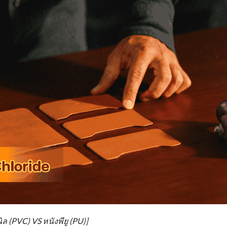
ิล (PVC) VS หนังพียู (PU)]