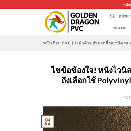
Skip
หนัง
to
หน้าแร
content
บทความ
หนังเทียม PVC PU ผ้าฝ้าย กำมะหยี่ ทุกชนิด 
ไขข้อข้องใจ! หนังไวนิล
ถึงเลือกใช้ Polyvin
POS
04
มิ.ย.