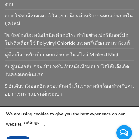
งาน
เบาะโซฟาสีเบจแมตต์ วัสดุยอดนิยมสำหรับงานตกแต่งภายใน
ยุคใหม่
ไขข้อข้องใจ! หนังไวนิล คืออะไร? ทำไมช่างเฟอร์นิเจอร์มือ
โปรถึงเลือกใช้ Polyvinyl Chloride เกรดพรีเมียมแทนหนังแท้
คู่มือเลือกหนังเทียมตกแต่งภายใน สไตล์ Minimal Muji
จับคู่หนังกลับ กระเป๋าแฟชั่น กับหนังเทียมอย่างไรให้แจ้งเกิด
ในคอลเลกชันแรก
5 อันดับหนังยอดฮิต สวยหลักหมื่นในราคาหลักร้อย สำหรับคน
อยากเริ่มทำแบรนด์กระเป๋า
We are using cookies to give you the best experience on our
Copyright 2026 ©
www.goldendragonpvc.com . All condition is
settings
subject to Goldendragonpvc policy, reserves the right to
website.
.
change without notice