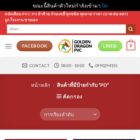
ขณะนี้สินค้าตัวใหม่กำลังเข้ามา
ปิด
Skip
หนังเทียม PVC PU ผ้าฝ้าย กำมะหยี่ ทุกชนิด ทุกลาย ราคา (บาท ต่อ หลา)
ถูก โรงงาน ขายเอง
to
ค้นหา:
content
0
FACEBOOK
LINE@
CONTACT
08:00 - 18:00
0990294155
หน้าหลัก
/
สินค้าที่มีป้ายกำกับ “PD”
คัดกรอง