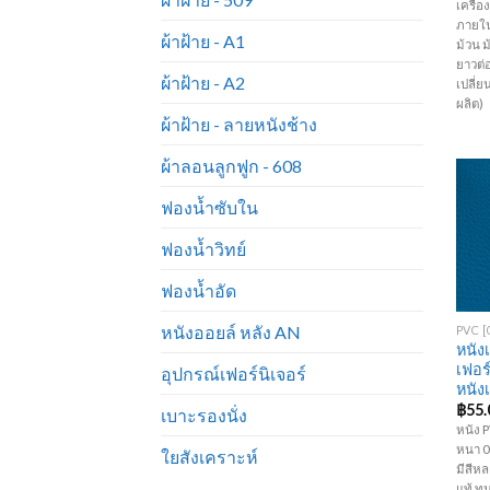
เครื่
ภายใน
ผ้าฝ้าย - A1
ม้วน 
ยาวต่
ผ้าฝ้าย - A2
เปลี่
ผลิต)
ผ้าฝ้าย - ลายหนังช้าง
ผ้าลอนลูกฟูก - 608
ฟองน้ำซับใน
ฟองน้ำวิทย์
ฟองน้ำอัด
+
หนังออยล์ หลัง AN
หนัง
เฟอร
อุปกรณ์เฟอร์นิเจอร์
หนัง
฿
55.
เบาะรองนั่ง
หนัง P
หนา 0.
ใยสังเคราะห์
มีสีห
แท้ ท