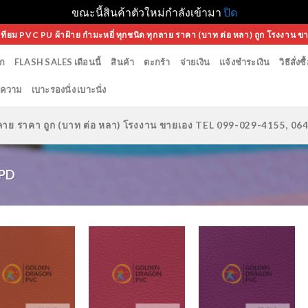
ขณะนี้สินค้าตัวใหม่กำลังเข้ามา
ปิด
เทียม PVC PU ผ้าฝ้าย กำมะหยี่ ทุกชนิด ทุกลาย ราคา (บาท ต่อ หลา) ถูก โรงงาน ข
ก
FLASH SALES เดือนนี้
สินค้า
ตะกร้า
จ่ายเงิน
แจ้งชำระเงิน
วิธีสั่งซื
ความ
เบาะรองนั่ง เบาะนั่ง
ทุกลาย ราคา ถูก (บาท ต่อ หลา) โรงงาน ขายเอง TEL 099-029-4155, 0
 PD
Add to
Add to
Add to
Wishlist
Wishlist
Wishlist