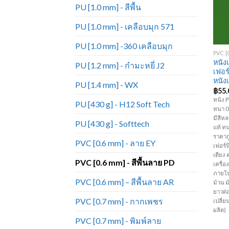
PU [1.0 mm] - สีพื้น
PU [1.0 mm] - เคลือบมุก 571
+
PU [1.0 mm] -360 เคลือบมุก
หนัง
PU [1.2 mm] - กำมะหยี่ J2
เฟอร
หนัง
PU [1.4 mm] - WX
฿
55.
หนัง P
PU [430 g] - H12 Soft Tech
หนา 0.
มีสีห
PU [430 g] - Softtech
แท้ ท
ราคาถ
PVC [0.6 mm] - ลาย EY
เฟอร์นิ
เตียง 
PVC [0.6 mm] - สีพื้นลาย PD
เครื่
ภายใน
PVC [0.6 mm] – สีพื้นลาย AR
ม้วน 
ยาวต่
PVC [0.7 mm] - กากเพชร
เปลี่
ผลิต)
PVC [0.7 mm] - พิมพ์ลาย