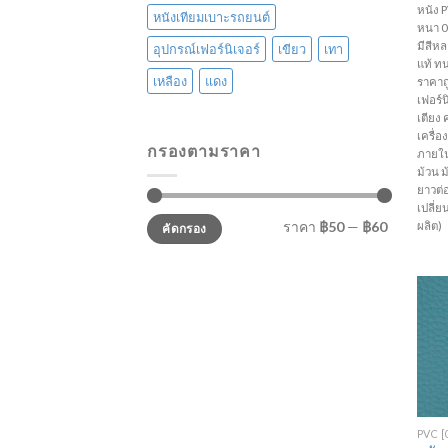
หนัง P
หนังเทียมเบาะรถยนต์
หนา 0.
มีสีห
อุปกรณ์เฟอร์นิเจอร์
เขียว
เทา
แท้ ท
เหลือง
แดง
ราคาถ
เฟอร์นิ
เตียง 
เครื่
กรองตามราคา
ภายใน
ม้วน 
ยาวต่
เปลี่
ราคา
ราคา
ราคา
฿50
—
฿60
ผลิต)
คัดกรอง
ต่ำ
สูงสุด
สุด
+