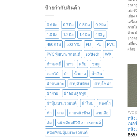
ราคาถ
ป้ายกำกับสินค้า
เฟอร์นิ
เตียง 
เครื่
0.6 มิล
0.7 มิล
0.8 มิล
0.9 มิล
ภายใน
ม้วน 
1.0 มิล
1.2 มิล
1.4 มิล
430 g
ยาวต่
เปลี่
480 กรัม
500 กรัม
PD
PU
PVC
ผลิต)
PVC หุ้มเบาะรถยนต์
softtech
WX
กำมะหยี่
ขาว
ครีม
ชมพู
ดอกไม้
ดำ
น้ำตาล
น้ำเงิน
ผ้าขนแกะ
ผ้าบุหัวเตียง
ผ้าบุโซฟา
ผ้าฝ้าย
ผ้าลอนลูกฟูก
+
ผ้าหุ้มเบาะรถยนต์
ผ้าไหม
ฟองน้ำ
ฟ้า
ม่วง
ลายหนังช้าง
ลายเสือ
หนัง
ส้ม
หนังเทียมพีวีซี เบาะรถยนต์
เฟอร
หนัง
หนังเทียมหุ้มเบาะรถยนต์
฿
55.