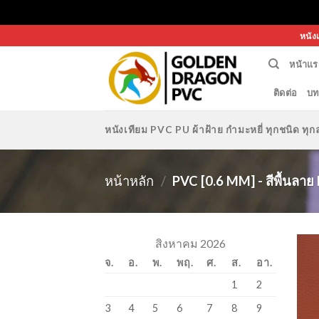
Skip
หนัง
to
หน้าแร
content
ติดต่อ
บท
หนังเทียม PVC PU ผ้าฝ้าย กำมะหยี่ ทุกชนิด 
หน้าหลัก
/
PVC [0.6 MM] - สีพื้นลาย
สิงหาคม 2026
จ.
อ.
พ.
พฤ.
ศ.
ส.
อา.
1
2
3
4
5
6
7
8
9