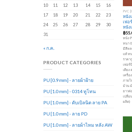
+
10
11
12
13
14
15
16
17
18
19
20
21
22
23
หนัง
เฟอร
24
25
26
27
28
29
30
หนัง
฿
55.
31
หนัง P
หนา 0.
« ก.ค.
มีสีห
แท้ ท
ราคาถ
PRODUCT CATEGORIES
เฟอร์นิ
เตียง 
เครื่
PU [0.9 mm] - ลายผ้าฝ้าย
ภายใน
ม้วน 
PU [1.0 mm] - 0314 ทูโทน
ยาวต่
เปลี่
ผลิต)
PU [1.0 mm] - ดับเบิลนิต ลาย PA
PU [1.0 mm] - ลาย PD
PU [1.0 mm] - ลายผ้าไหม หลัง AW