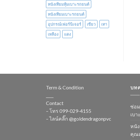
หนังเทียมหุ้มเบาะรถยนต์
หนังเทียมเบาะรถยนต์
อุปกรณ์เฟอร์นิเจอร์
เขียว
เทา
เหลือง
แดง
Term & Condition
บท
____
Contact
ซ่อ
– โทร
099-029-4155
เบาะ
– ไลน์คลิ๊ก
@goldendragonpvc
หนัง
คุณส