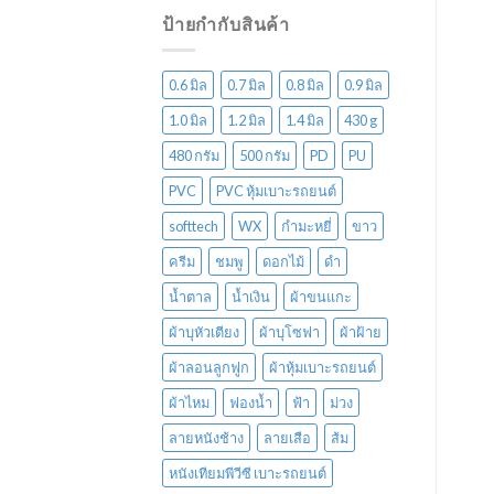
ป้ายกำกับสินค้า
0.6 มิล
0.7 มิล
0.8 มิล
0.9 มิล
1.0 มิล
1.2 มิล
1.4 มิล
430 g
480 กรัม
500 กรัม
PD
PU
PVC
PVC หุ้มเบาะรถยนต์
softtech
WX
กำมะหยี่
ขาว
ครีม
ชมพู
ดอกไม้
ดำ
น้ำตาล
น้ำเงิน
ผ้าขนแกะ
ผ้าบุหัวเตียง
ผ้าบุโซฟา
ผ้าฝ้าย
ผ้าลอนลูกฟูก
ผ้าหุ้มเบาะรถยนต์
ผ้าไหม
ฟองน้ำ
ฟ้า
ม่วง
ลายหนังช้าง
ลายเสือ
ส้ม
หนังเทียมพีวีซี เบาะรถยนต์