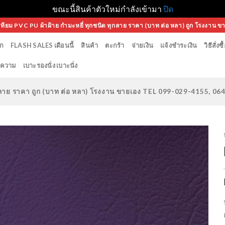
ขณะนี้สินค้าตัวใหม่กำลังเข้ามา
ปิด
เทียม PVC PU ผ้าฝ้าย กำมะหยี่ ทุกชนิด ทุกลาย ราคา (บาท ต่อ หลา) ถูก โรงงาน ข
ก
FLASH SALES เดือนนี้
สินค้า
ตะกร้า
จ่ายเงิน
แจ้งชำระเงิน
วิธีสั่งซื
ความ
เบาะรองนั่ง เบาะนั่ง
ทุกลาย ราคา ถูก (บาท ต่อ หลา) โรงงาน ขายเอง TEL 099-029-4155, 0
Add to
Wishlist