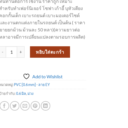
ทนทานต่อการใช้งาน ราคาถูก เหมาะ
สำหรับทำเฟอร์นิเจอร์ โซฟา เก้าอี้ บุหัวเตียง
คอกกั้นเด็ก เบาะรถยนต์ เบาะมอเตอร์ไซด์
และงานตกแต่งภายในรถยนต์ เป็นต้น ( ราคา
ขายยกม้วน ม้วนละ 50 หลา)(ความยาวต่อ
หลาอาจมีการเปลี่ยนแปลงตามรอบการผลิต)
จำนวน PVC - ลาย EY 8093 ชิ้น
หยิบใส่ตะกร้า
Add to Wishlist
หมวดหมู่:
PVC [0.6 mm] - ลาย EY
ป้ายกำกับ:
0.6 มิล
,
ม่วง