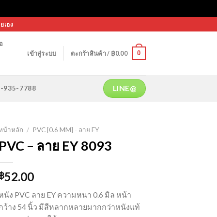
ายเอง
้อ
0
เข้าสู่ระบบ
ตะกร้าสินค้า /
฿
0.00
LINE@
64-935-7788
หน้าหลัก
/
PVC [0.6 MM] - ลาย EY
PVC – ลาย EY 8093
52.00
฿
หนัง PVC ลาย EY ความหนา 0.6 มิล หน้า
กว้าง 54 นิ้ว มีสีหลากหลายมากกว่าหนังแท้