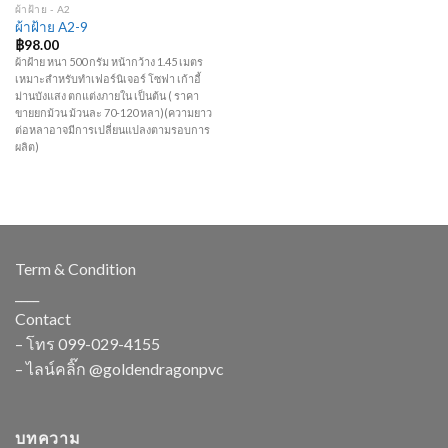
ผ้าฝ้าย - A2
ผ้าฝ้าย A2-9
฿
98.00
ผ้าฝ้าย หนา 500 กรัม หน้ากว้าง 1.45 เมตร
เหมาะสำหรับทำเฟอร์นิเจอร์ โซฟา เก้าอี้
ม่านบังแสง ตกแต่งภายใน เป็นต้น ( ราคา
ขายยกม้วน ม้วนละ 70-120 หลา)(ความยาว
ต่อหลาอาจมีการเปลี่ยนแปลงตามรอบการ
ผลิต)
Term & Condition
____
Contact
– โทร
099-029-4155
– ไลน์คลิ๊ก
@goldendragonpvc
บทความ