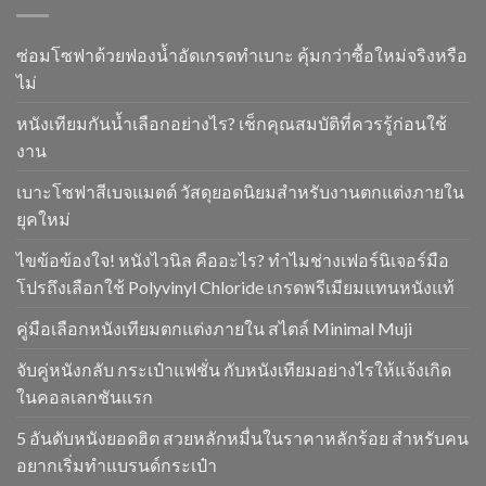
ซ่อมโซฟาด้วยฟองน้ำอัดเกรดทำเบาะ คุ้มกว่าซื้อใหม่จริงหรือ
ไม่
หนังเทียมกันน้ำเลือกอย่างไร? เช็กคุณสมบัติที่ควรรู้ก่อนใช้
งาน
เบาะโซฟาสีเบจแมตต์ วัสดุยอดนิยมสำหรับงานตกแต่งภายใน
ยุคใหม่
ไขข้อข้องใจ! หนังไวนิล คืออะไร? ทำไมช่างเฟอร์นิเจอร์มือ
โปรถึงเลือกใช้ Polyvinyl Chloride เกรดพรีเมียมแทนหนังแท้
คู่มือเลือกหนังเทียมตกแต่งภายใน สไตล์ Minimal Muji
จับคู่หนังกลับ กระเป๋าแฟชั่น กับหนังเทียมอย่างไรให้แจ้งเกิด
ในคอลเลกชันแรก
5 อันดับหนังยอดฮิต สวยหลักหมื่นในราคาหลักร้อย สำหรับคน
อยากเริ่มทำแบรนด์กระเป๋า