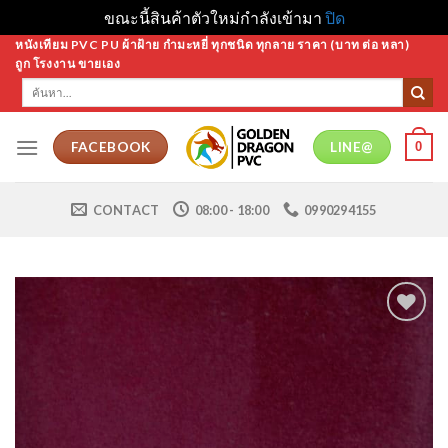
ขณะนี้สินค้าตัวใหม่กำลังเข้ามา
ปิด
Skip
หนังเทียม PVC PU ผ้าฝ้าย กำมะหยี่ ทุกชนิด ทุกลาย ราคา (บาท ต่อ หลา)
ถูก โรงงาน ขายเอง
to
ค้นหา:
content
0
FACEBOOK
LINE@
CONTACT
08:00 - 18:00
0990294155
Add to
Wishlist