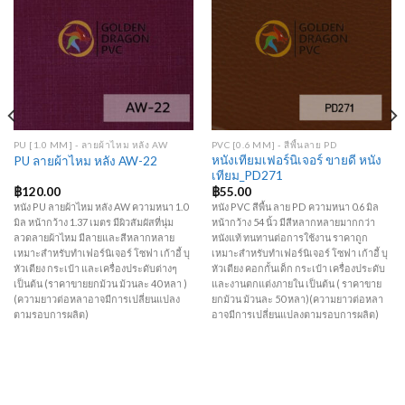
Add to
Add to
Wishlist
Wishlist
PU [1.0 MM] - ลายผ้าไหม หลัง AW
PVC [0.6 MM] - สีพื้นลาย PD
หนังเทียมเฟอร์นิเจอร์ ขายดี หนัง
PU ลายผ้าไหม หลัง AW-22
เทียม_PD271
฿
120.00
฿
55.00
หนัง PU ลายผ้าไหม หลัง AW ความหนา 1.0
หนัง PVC สีพื้น ลาย PD ความหนา 0.6 มิล
มิล หน้ากว้าง 1.37 เมตร มีผิวสัมผัสที่นุ่ม
หน้ากว้าง 54 นิ้ว มีสีหลากหลายมากกว่า
ลวดลายผ้าไหม มีลายและสีหลากหลาย
หนังแท้ ทนทานต่อการใช้งาน ราคาถูก
เหมาะสำหรับทำเฟอร์นิเจอร์ โซฟา เก้าอี้ บุ
เหมาะสำหรับทำเฟอร์นิเจอร์ โซฟา เก้าอี้ บุ
หัวเตียง กระเป๋า และเครื่องประดับต่างๆ
หัวเตียง คอกกั้นเด็ก กระเป๋า เครื่องประดับ
เป็นต้น (ราคาขายยกม้วน ม้วนละ 40 หลา )
และงานตกแต่งภายใน เป็นต้น ( ราคาขาย
(ความยาวต่อหลาอาจมีการเปลี่ยนแปลง
ยกม้วน ม้วนละ 50 หลา)(ความยาวต่อหลา
ตามรอบการผลิต)
อาจมีการเปลี่ยนแปลงตามรอบการผลิต)