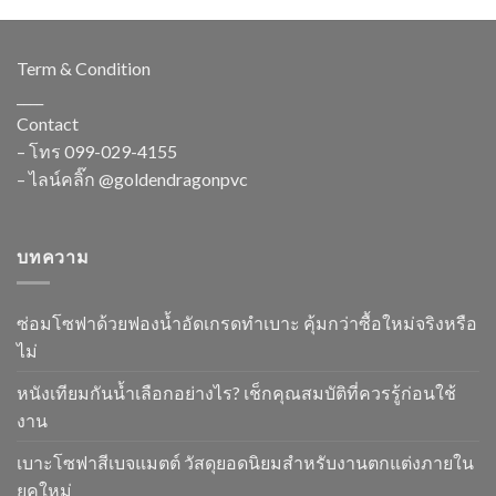
Term & Condition
____
Contact
– โทร
099-029-4155
– ไลน์คลิ๊ก
@goldendragonpvc
บทความ
ซ่อมโซฟาด้วยฟองน้ำอัดเกรดทำเบาะ คุ้มกว่าซื้อใหม่จริงหรือ
ไม่
หนังเทียมกันน้ำเลือกอย่างไร? เช็กคุณสมบัติที่ควรรู้ก่อนใช้
งาน
เบาะโซฟาสีเบจแมตต์ วัสดุยอดนิยมสำหรับงานตกแต่งภายใน
ยุคใหม่