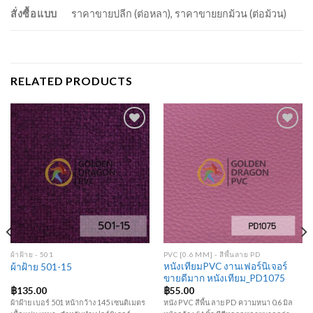
สั่งซื้อแบบ
ราคาขายปลีก (ต่อหลา), ราคาขายยกม้วน (ต่อม้วน)
RELATED PRODUCTS
Add to
Add to
Wishlist
Wishlist
ผ้าฝ้าย - 501
PVC [0.6 MM] - สีพื้นลาย PD
หนังเทียมPVC งานเฟอร์นิเจอร์
ผ้าฝ้าย 501-15
ขายดีมาก หนังเทียม_PD1075
฿
135.00
฿
55.00
ผ้าฝ้าย เบอร์ 501 หน้ากว้าง 145 เซนติเมตร
หนัง PVC สีพื้น ลาย PD ความหนา 0.6 มิล