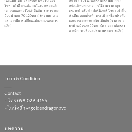
เนื้อแน่น เหมาะสำหรับทำเฟอร์นิเจอร์
หน้ากว้าง 54 นิ้ว มีสีหลากหลายมากกว่า
โซฟา เก้าอี้ ตกแต่งภายใน เบาะรถยนต์
หนังแท้ ทนทานต่อการใช้งาน ราคาถูก
เบาะรถมอเตอร์ไซค์ เป็นต้น (ราคาขายยก
เหมาะสำหรับทำเฟอร์นิเจอร์ โซฟา เก้าอี้ บุ
ม้วน ม้วนละ 70-120 หลา ) (ความยาวต่อ
หัวเตียง คอกกั้นเด็ก กระเป๋า เครื่องประดับ
หลาอาจมีการเปลี่ยนแปลงตามรอบการ
และงานตกแต่งภายใน เป็นต้น ( ราคาขาย
ผลิต)
ยกม้วน ม้วนละ 50 หลา)(ความยาวต่อหลา
อาจมีการเปลี่ยนแปลงตามรอบการผลิต)
Term & Condition
____
Contact
– โทร
099-029-4155
– ไลน์คลิ๊ก
@goldendragonpvc
บทความ