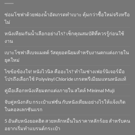
ซ่อมโซฟาด้วยฟองน้ำอัดเกรดทำเบาะ คุ้มกว่าซื้อใหม่จริงหรือ
ไม่
หนังเทียมกันน้ำเลือกอย่างไร? เช็กคุณสมบัติที่ควรรู้ก่อนใช้
งาน
เบาะโซฟาสีเบจแมตต์ วัสดุยอดนิยมสำหรับงานตกแต่งภายใน
ยุคใหม่
ไขข้อข้องใจ! หนังไวนิล คืออะไร? ทำไมช่างเฟอร์นิเจอร์มือ
โปรถึงเลือกใช้ Polyvinyl Chloride เกรดพรีเมียมแทนหนังแท้
คู่มือเลือกหนังเทียมตกแต่งภายใน สไตล์ Minimal Muji
จับคู่หนังกลับ กระเป๋าแฟชั่น กับหนังเทียมอย่างไรให้แจ้งเกิด
ในคอลเลกชันแรก
5 อันดับหนังยอดฮิต สวยหลักหมื่นในราคาหลักร้อย สำหรับคน
อยากเริ่มทำแบรนด์กระเป๋า