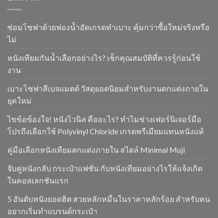
ซ่อมโซฟาด้วยฟองน้ำอัดเกรดทำเบาะ คุ้มกว่าซื้อใหม่จริงหรือ
ไม่
หนังเทียมกันน้ำเลือกอย่างไร? เช็กคุณสมบัติที่ควรรู้ก่อนใช้
งาน
เบาะโซฟาสีเบจแมตต์ วัสดุยอดนิยมสำหรับงานตกแต่งภายใน
ยุคใหม่
ไขข้อข้องใจ! หนังไวนิล คืออะไร? ทำไมช่างเฟอร์นิเจอร์มือ
โปรถึงเลือกใช้ Polyvinyl Chloride เกรดพรีเมียมแทนหนังแท้
คู่มือเลือกหนังเทียมตกแต่งภายใน สไตล์ Minimal Muji
จับคู่หนังกลับ กระเป๋าแฟชั่น กับหนังเทียมอย่างไรให้แจ้งเกิด
ในคอลเลกชันแรก
5 อันดับหนังยอดฮิต สวยหลักหมื่นในราคาหลักร้อย สำหรับคน
อยากเริ่มทำแบรนด์กระเป๋า