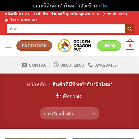
ขณะนี้สินค้าตัวใหม่กำลังเข้ามา
ปิด
Skip
หนังเทียม PVC PU ผ้าฝ้าย กำมะหยี่ ทุกชนิด ทุกลาย ราคา (บาท ต่อ หลา)
ถูก โรงงาน ขายเอง
to
ค้นหา:
content
0
FACEBOOK
LINE@
CONTACT
08:00 - 18:00
0990294155
หน้าหลัก
/
สินค้าที่มีป้ายกำกับ “ผ้าไหม”
คัดกรอง