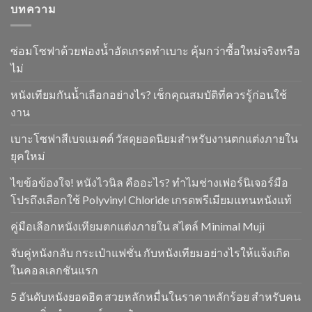
บทความ
ซ่อมโซฟาด้วยฟองน้ำอัดเกรดทำเบาะ คุ้มกว่าซื้อใหม่จริงหรือ
ไม่
หนังเทียมกันน้ำเลือกอย่างไร? เช็กคุณสมบัติที่ควรรู้ก่อนใช้
งาน
เบาะโซฟาสีเบจแมตต์ วัสดุยอดนิยมสำหรับงานตกแต่งภายใน
ยุคใหม่
ไขข้อข้องใจ! หนังไวนิล คืออะไร? ทำไมช่างเฟอร์นิเจอร์มือ
โปรถึงเลือกใช้ Polyvinyl Chloride เกรดพรีเมียมแทนหนังแท้
คู่มือเลือกหนังเทียมตกแต่งภายใน สไตล์ Minimal Muji
จับคู่หนังกลับ กระเป๋าแฟชั่น กับหนังเทียมอย่างไรให้แจ้งเกิด
ในคอลเลกชันแรก
5 อันดับหนังยอดฮิต สวยหลักหมื่นในราคาหลักร้อย สำหรับคน