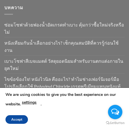
บทความ
ซ่อมโซฟาด้วยฟองน้ำอัดเกรดทำเบาะ คุ้มกว่าซื้อใหม่จริงหรือ
ไม่
หนังเทียมกันน้ำเลือกอย่างไร? เช็กคุณสมบัติที่ควรรู้ก่อนใช้
งาน
เบาะโซฟาสีเบจแมตต์ วัสดุยอดนิยมสำหรับงานตกแต่งภายใน
ยุคใหม่
ไขข้อข้องใจ! หนังไวนิล คืออะไร? ทำไมช่างเฟอร์นิเจอร์มือ
โปรถึงเลือกใช้ Polyvinyl Chloride เกรดพรีเมียมแทนหนังแท้
We are using cookies to give you the best experience on our
คู่มือเลือกหนังเทียมตกแต่งภายใน สไตล์ Minimal Muji
settings
website.
.
จับคู่หนังกลับ กระเป๋าแฟชั่น กับหนังเทียมอย่างไรให้แจ้งเกิด
ในคอลเลกชันแรก
Accept
5 อันดับหนังยอดฮิต สวยหลักหมื่นในราคาหลักร้อย สำหรับคน