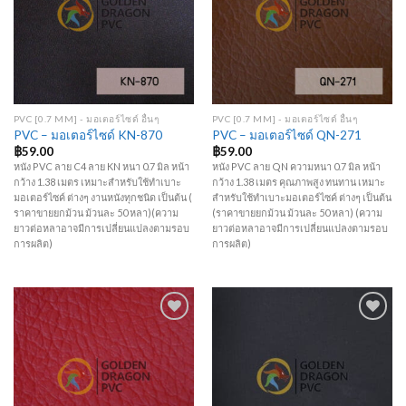
PVC [0.7 MM] - มอเตอร์ไซด์ อื่นๆ
PVC [0.7 MM] - มอเตอร์ไซด์ อื่นๆ
PVC – มอเตอร์ไซด์ KN-870
PVC – มอเตอร์ไซด์ QN-271
฿
59.00
฿
59.00
หนัง PVC ลาย C4 ลาย KN หนา 0.7 มิล หน้า
หนัง PVC ลาย QN ความหนา 0.7 มิล หน้า
กว้าง 1.38 เมตร เหมาะสำหรับใช้ทำเบาะ
กว้าง 1.38 เมตร คุณภาพสูง ทนทาน เหมาะ
มอเตอร์ไซค์ ต่างๆ งานหนังทุกชนิด เป็นต้น (
สำหรับใช้ทำเบาะมอเตอร์ไซค์ ต่างๆ เป็นต้น
ราคาขายยกม้วน ม้วนละ 50 หลา)(ความ
(ราคาขายยกม้วน ม้วนละ 50 หลา) (ความ
ยาวต่อหลาอาจมีการเปลี่ยนแปลงตามรอบ
ยาวต่อหลาอาจมีการเปลี่ยนแปลงตามรอบ
การผลิต)
การผลิต)
Add to
Add to
Wishlist
Wishlist