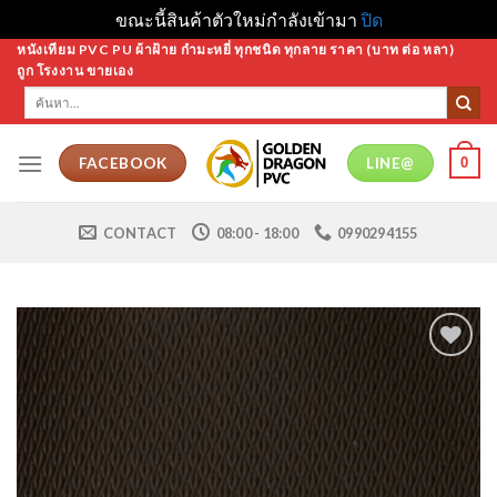
ขณะนี้สินค้าตัวใหม่กำลังเข้ามา
ปิด
Skip
หนังเทียม PVC PU ผ้าฝ้าย กำมะหยี่ ทุกชนิด ทุกลาย ราคา (บาท ต่อ หลา)
ถูก โรงงาน ขายเอง
to
ค้นหา:
content
0
FACEBOOK
LINE@
CONTACT
08:00 - 18:00
0990294155
Add to
Wishlist