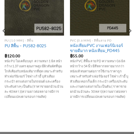
Add to
Add to
Wishlist
Wishlist
PU [1.0 MM] - สีพื้น
PVC [0.6 MM] - สีพื้นลาย PD
หนังเทียมPVC งานเฟอร์นิเจอร์
PU สีพื้น – PU582-8025
ขายดีมาก หนังเทียม_PD445
฿
120.00
฿
55.00
หนัง PU ไม่เคลือบมุก ความหนา 1 มิล หน้า
หนัง PVC สีพื้น ลาย PD ความหนา 0.6 มิล
กว้าง 1.37 เมตร คุณภาพสูง มีผิวสัมผัสที่นุ่ม
หน้ากว้าง 54 นิ้ว มีสีหลากหลายมากกว่า
ใกล้เคียงกับหนังแท้มากที่สุด เหมาะสำหรับ
หนังแท้ ทนทานต่อการใช้งาน ราคาถูก
ทำเฟอร์นิเจอร์ โซฟา เก้าอี้ บุหัวเตียง
เหมาะสำหรับทำเฟอร์นิเจอร์ โซฟา เก้าอี้ บุ
กระเป๋า ตกแต่งภายในรถยนต์ และเครื่อง
หัวเตียง คอกกั้นเด็ก กระเป๋า เครื่องประดับ
ประดับต่างๆ เป็นต้น (ราคาขายยกม้วน ม้วน
และงานตกแต่งภายใน เป็นต้น ( ราคาขาย
ละ 40 หลา )(ความยาวต่อหลาอาจมีการ
ยกม้วน ม้วนละ 50 หลา)(ความยาวต่อหลา
เปลี่ยนแปลงตามรอบการผลิต)
อาจมีการเปลี่ยนแปลงตามรอบการผลิต)