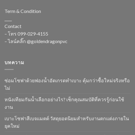
Term & Condition
____
Contact
– โทร
099-029-4155
– ไลน์คลิ๊ก
@goldendragonpvc
บทความ
ซ่อมโซฟาด้วยฟองน้ำอัดเกรดทำเบาะ คุ้มกว่าซื้อใหม่จริงหรือ
ไม่
หนังเทียมกันน้ำเลือกอย่างไร? เช็กคุณสมบัติที่ควรรู้ก่อนใช้
งาน
เบาะโซฟาสีเบจแมตต์ วัสดุยอดนิยมสำหรับงานตกแต่งภายใน
ยุคใหม่