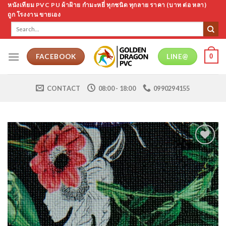
Skip
หนังเทียม PVC PU ผ้าฝ้าย กำมะหยี่ ทุกชนิด ทุกลาย ราคา (บาท ต่อ หลา)
ถูก โรงงาน ขายเอง
to
Search
content
for:
0
FACEBOOK
LINE@
CONTACT
08:00 - 18:00
0990294155
Add to
Wishlist