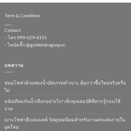
Term & Condition
____
Contact
– โทร
099-029-4155
– ไลน์คลิ๊ก
@goldendragonpvc
บทความ
ซ่อมโซฟาด้วยฟองน้ำอัดเกรดทำเบาะ คุ้มกว่าซื้อใหม่จริงหรือ
ไม่
หนังเทียมกันน้ำเลือกอย่างไร? เช็กคุณสมบัติที่ควรรู้ก่อนใช้
งาน
เบาะโซฟาสีเบจแมตต์ วัสดุยอดนิยมสำหรับงานตกแต่งภายใน
ยุคใหม่