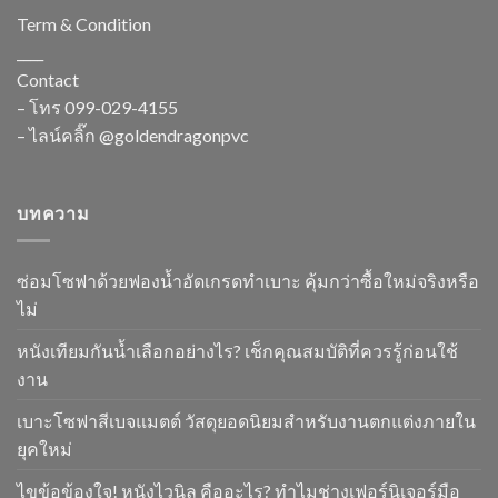
Term & Condition
____
Contact
– โทร
099-029-4155
– ไลน์คลิ๊ก
@goldendragonpvc
บทความ
ซ่อมโซฟาด้วยฟองน้ำอัดเกรดทำเบาะ คุ้มกว่าซื้อใหม่จริงหรือ
ไม่
หนังเทียมกันน้ำเลือกอย่างไร? เช็กคุณสมบัติที่ควรรู้ก่อนใช้
งาน
เบาะโซฟาสีเบจแมตต์ วัสดุยอดนิยมสำหรับงานตกแต่งภายใน
ยุคใหม่
ไขข้อข้องใจ! หนังไวนิล คืออะไร? ทำไมช่างเฟอร์นิเจอร์มือ