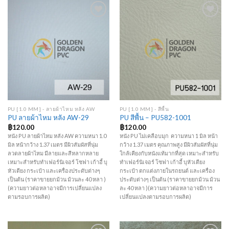
Add to
Add to
Wishlist
Wishlist
PU [1.0 MM] - ลายผ้าไหม หลัง AW
PU [1.0 MM] - สีพื้น
PU ลายผ้าไหม หลัง AW-29
PU สีพื้น – PU582-1001
฿
120.00
฿
120.00
หนัง PU ลายผ้าไหม หลัง AW ความหนา 1.0
หนัง PU ไม่เคลือบมุก ความหนา 1 มิล หน้า
มิล หน้ากว้าง 1.37 เมตร มีผิวสัมผัสที่นุ่ม
กว้าง 1.37 เมตร คุณภาพสูง มีผิวสัมผัสที่นุ่ม
ลวดลายผ้าไหม มีลายและสีหลากหลาย
ใกล้เคียงกับหนังแท้มากที่สุด เหมาะสำหรับ
เหมาะสำหรับทำเฟอร์นิเจอร์ โซฟา เก้าอี้ บุ
ทำเฟอร์นิเจอร์ โซฟา เก้าอี้ บุหัวเตียง
หัวเตียง กระเป๋า และเครื่องประดับต่างๆ
กระเป๋า ตกแต่งภายในรถยนต์ และเครื่อง
เป็นต้น (ราคาขายยกม้วน ม้วนละ 40 หลา )
ประดับต่างๆ เป็นต้น (ราคาขายยกม้วน ม้วน
(ความยาวต่อหลาอาจมีการเปลี่ยนแปลง
ละ 40 หลา )(ความยาวต่อหลาอาจมีการ
ตามรอบการผลิต)
เปลี่ยนแปลงตามรอบการผลิต)