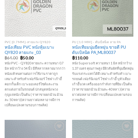
Add to
Add to
Wishlist
Wishlist
PVC [0.7MM]-ลายแกะ QY820
PU [1.0 MM] - ดับเบิลนิต ลาย PA
หนังเทียม PVC หนังหุ้มเบาะ
หนังเทียมนุ่มยืดหยุ่น ขายดี PU
QY820 ลายแกะ _03
ดับเบิลนิต PA_ML80037
Original
Current
฿
64.00
฿
50.00
฿
110.00
price
price
หนัง PVC - QY820 ลายแกะ ความหนา 0.7
หนัง Supersoft ความหนา 1 มิล หน้ากว้าง
was:
is:
มิล หน้ากว้าง 54 นิ้ว มีสีหลากหลายมากกว่า
1.37 เมตร คุณภาพสูง มีผิวสัมผัสที่นุ่มยืดหยุ่น
฿64.00.
฿50.00.
หนังแท้ ทนทานต่อการใช้งาน ราคาถูก
รับแรงกระแทกได้ดี เหมาะสำหรับทำ เบาะ
เหมาะสำหรับทำเฟอร์นิเจอร์ โซฟา เก้าอี้
รถยนต์ เฟอร์นิเจอร์ โซฟา เก้าอี้ บุหัวเตียง
คอกกั้นเด็ก เบาะมอเตอร์ไซด์และงาน
เก้าอี้นวด เครื่องออกกำลังกายที่ยิม เป็นต้น
ตกแต่งภายในรถยนต์ ปกสมุดหนัง พวง
(ราคาขายยกม้วน ม้วนละ 40 หลา )(ความ
กุญแจหนัง เป็นต้น ( ราคาขายยกม้วน ม้วน
ยาวต่อหลาอาจมีการเปลี่ยนแปลงตามรอบ
ละ 50 หลา)(ความยาวต่อหลาอาจมีการ
การผลิต)
เปลี่ยนแปลงตามรอบการผลิต)