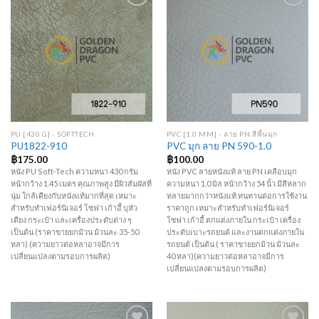
Add to
Add to
Wishlist
Wishlist
PU [430 G] - SOFTTECH
PVC [1.0 MM] - ลาย PN สีพื้นมุก
PU1822-910
PVC มุก ลาย PN 590-1.0
฿
175.00
฿
100.00
หนัง PU Soft-Tech ความหนา 430 กรัม
หนัง PVC ลายหนังแท้ ลาย PN เคลือบมุก
หน้ากว้าง 1.45 เมตร คุณภาพสูง มีผิวสัมผัสที่
ความหนา 1.0 มิล หน้ากว้าง 54 นิ้ว มีสีหลาก
นุ่ม ใกล้เคียงกับหนังแท้มากที่สุด เหมาะ
หลายมากกว่าหนังแท้ ทนทานต่อการใช้งาน
สำหรับทำเฟอร์นิเจอร์ โซฟา เก้าอี้ บุหัว
ราคาถูก เหมาะสำหรับทำเฟอร์นิเจอร์
เตียง กระเป๋า และเครื่องประดับต่าง ๆ
โซฟา เก้าอี้ ตกแต่งภายใน กระเป๋า เครื่อง
เป็นต้น (ราคาขายยกม้วน ม้วนละ 35-50
ประดับเบาะรถยนต์ และงานตกแต่งภายใน
หลา) (ความยาวต่อหลาอาจมีการ
รถยนต์ เป็นต้น ( ราคาขายยกม้วน ม้วนละ
เปลี่ยนแปลงตามรอบการผลิต)
40 หลา)(ความยาวต่อหลาอาจมีการ
เปลี่ยนแปลงตามรอบการผลิต)