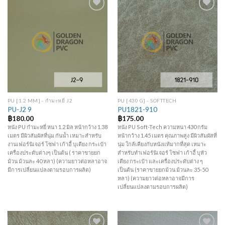
Add to
Add to
Wishlist
Wishlist
PU [1.2 MM] - กำมะหยี่ J2
PU [430 G] - SOFTTECH
PU-J2 9
PU1821-910
฿
180.00
฿
175.00
หนัง PU กำมะหยี่ หนา 1.2 มิล หน้ากว้าง 1.38
หนัง PU Soft-Tech ความหนา 430 กรัม
เมตร มีผิวสัมผัสที่นุ่ม กันน้ำ เหมาะสำหรับ
หน้ากว้าง 1.45 เมตร คุณภาพสูง มีผิวสัมผัสที่
งานเฟอร์นิเจอร์ โซฟา เก้าอี้ บุเตียง กระเป๋า
นุ่ม ใกล้เคียงกับหนังแท้มากที่สุด เหมาะ
เครื่องประดับต่างๆ เป็นต้น ( ราคาขายยก
สำหรับทำเฟอร์นิเจอร์ โซฟา เก้าอี้ บุหัว
ม้วน ม้วนละ 40 หลา) (ความยาวต่อหลาอาจ
เตียง กระเป๋า และเครื่องประดับต่าง ๆ
มีการเปลี่ยนแปลงตามรอบการผลิต)
เป็นต้น (ราคาขายยกม้วน ม้วนละ 35-50
หลา) (ความยาวต่อหลาอาจมีการ
เปลี่ยนแปลงตามรอบการผลิต)