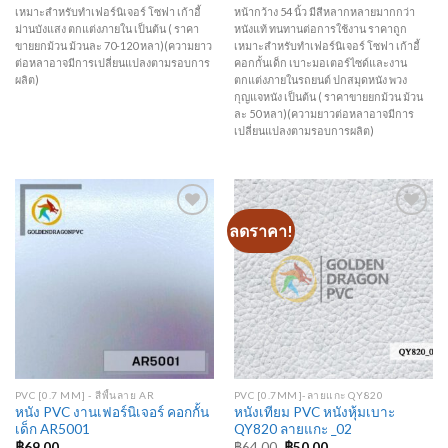
เหมาะสำหรับทำเฟอร์นิเจอร์ โซฟา เก้าอี้
หน้ากว้าง 54 นิ้ว มีสีหลากหลายมากกว่า
ม่านบังแสง ตกแต่งภายใน เป็นต้น ( ราคา
หนังแท้ ทนทานต่อการใช้งาน ราคาถูก
ขายยกม้วน ม้วนละ 70-120 หลา)(ความยาว
เหมาะสำหรับทำเฟอร์นิเจอร์ โซฟา เก้าอี้
ต่อหลาอาจมีการเปลี่ยนแปลงตามรอบการ
คอกกั้นเด็ก เบาะมอเตอร์ไซด์และงาน
ผลิต)
ตกแต่งภายในรถยนต์ ปกสมุดหนัง พวง
กุญแจหนัง เป็นต้น ( ราคาขายยกม้วน ม้วน
ละ 50 หลา)(ความยาวต่อหลาอาจมีการ
เปลี่ยนแปลงตามรอบการผลิต)
ลดราคา!
Add to
Add to
Wishlist
Wishlist
PVC [0.7 MM] - สีพื้นลาย AR
PVC [0.7MM]-ลายแกะ QY820
หนัง PVC งานเฟอร์นิเจอร์ คอกกั้น
หนังเทียม PVC หนังหุ้มเบาะ
เด็ก AR5001
QY820 ลายแกะ _02
Original
Current
฿
69.00
฿
64.00
฿
50.00