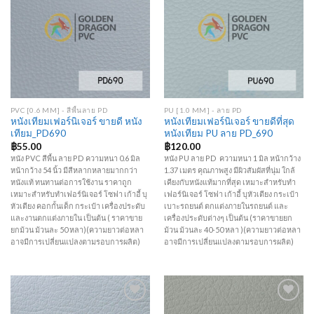
Add to
Add to
Wishlist
Wishlist
PVC [0.6 MM] - สีพื้นลาย PD
PU [1.0 MM] - ลาย PD
หนังเทียมเฟอร์นิเจอร์ ขายดี หนัง
หนังเทียมเฟอร์นิเจอร์ ขายดีที่สุด
เทียม_PD690
หนังเทียม PU ลาย PD_690
฿
55.00
฿
120.00
หนัง PVC สีพื้น ลาย PD ความหนา 0.6 มิล
หนัง PU ลาย PD ความหนา 1 มิล หน้ากว้าง
หน้ากว้าง 54 นิ้ว มีสีหลากหลายมากกว่า
1.37 เมตร คุณภาพสูง มีผิวสัมผัสที่นุ่ม ใกล้
หนังแท้ ทนทานต่อการใช้งาน ราคาถูก
เคียงกับหนังแท้มากที่สุด เหมาะสำหรับทำ
เหมาะสำหรับทำเฟอร์นิเจอร์ โซฟา เก้าอี้ บุ
เฟอร์นิเจอร์ โซฟา เก้าอี้ บุหัวเตียง กระเป๋า
หัวเตียง คอกกั้นเด็ก กระเป๋า เครื่องประดับ
เบาะรถยนต์ ตกแต่งภายในรถยนต์ และ
และงานตกแต่งภายใน เป็นต้น ( ราคาขาย
เครื่องประดับต่างๆ เป็นต้น (ราคาขายยก
ยกม้วน ม้วนละ 50 หลา)(ความยาวต่อหลา
ม้วน ม้วนละ 40-50 หลา )(ความยาวต่อหลา
อาจมีการเปลี่ยนแปลงตามรอบการผลิต)
อาจมีการเปลี่ยนแปลงตามรอบการผลิต)