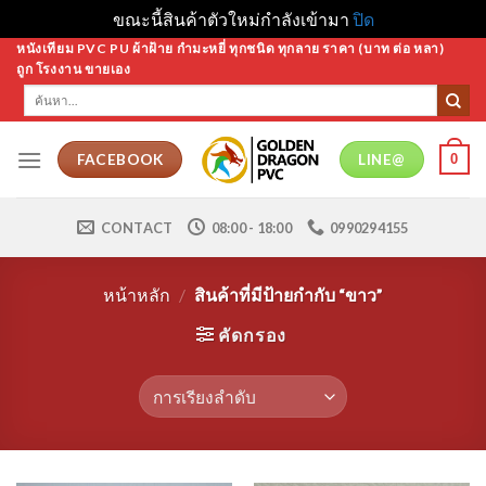
ขณะนี้สินค้าตัวใหม่กำลังเข้ามา
ปิด
Skip
หนังเทียม PVC PU ผ้าฝ้าย กำมะหยี่ ทุกชนิด ทุกลาย ราคา (บาท ต่อ หลา)
ถูก โรงงาน ขายเอง
to
ค้นหา:
content
0
FACEBOOK
LINE@
CONTACT
08:00 - 18:00
0990294155
หน้าหลัก
/
สินค้าที่มีป้ายกำกับ “ขาว”
คัดกรอง