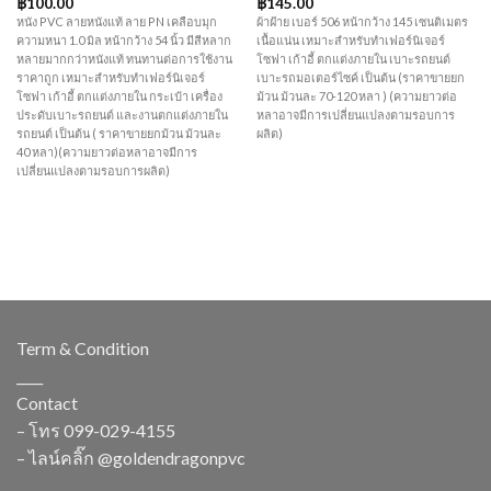
฿
100.00
฿
145.00
หนัง PVC ลายหนังแท้ ลาย PN เคลือบมุก
ผ้าฝ้าย เบอร์ 506 หน้ากว้าง 145 เซนติเมตร
ความหนา 1.0 มิล หน้ากว้าง 54 นิ้ว มีสีหลาก
เนื้อแน่น เหมาะสำหรับทำเฟอร์นิเจอร์
หลายมากกว่าหนังแท้ ทนทานต่อการใช้งาน
โซฟา เก้าอี้ ตกแต่งภายใน เบาะรถยนต์
ราคาถูก เหมาะสำหรับทำเฟอร์นิเจอร์
เบาะรถมอเตอร์ไซค์ เป็นต้น (ราคาขายยก
โซฟา เก้าอี้ ตกแต่งภายใน กระเป๋า เครื่อง
ม้วน ม้วนละ 70-120 หลา ) (ความยาวต่อ
ประดับเบาะรถยนต์ และงานตกแต่งภายใน
หลาอาจมีการเปลี่ยนแปลงตามรอบการ
รถยนต์ เป็นต้น ( ราคาขายยกม้วน ม้วนละ
ผลิต)
40 หลา)(ความยาวต่อหลาอาจมีการ
เปลี่ยนแปลงตามรอบการผลิต)
Term & Condition
____
Contact
– โทร
099-029-4155
– ไลน์คลิ๊ก
@goldendragonpvc