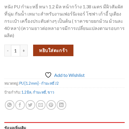
หนัง PU กำมะหยี่ หนา 1.2 มิล หน้ากว้าง 1.38 เมตร มีผิวสัมผัส
ที่นุ่ม กันน้ำ เหมาะสำหรับงานเฟอร์นิเจอร์ โซฟา เก้าอี้ บุเตียง
กระเป๋า เครื่องประดับต่างๆ เป็นต้น ( ราคาขายยกม้วน ม้วนละ
40 หลา) (ความยาวต่อหลาอาจมีการเปลี่ยนแปลงตามรอบการ
ผลิต)
จำนวน PU-J2 9 ชิ้น
หยิบใส่ตะกร้า
Add to Wishlist
หมวดหมู่:
PU [1.2 mm] - กำมะหยี่ J2
ป้ายกำกับ:
1.2 มิล
,
กำมะหยี่
,
ขาว
ข้อมูลเพิ่มเติม