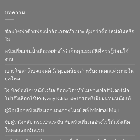
บทความ
ซ่อมโซฟาด้วยฟองน้ำอัดเกรดทำเบาะ คุ้มกว่าซื้อใหม่จริงหรือ
ไม่
หนังเทียมกันน้ำเลือกอย่างไร? เช็กคุณสมบัติที่ควรรู้ก่อนใช้
งาน
เบาะโซฟาสีเบจแมตต์ วัสดุยอดนิยมสำหรับงานตกแต่งภายใน
ยุคใหม่
ไขข้อข้องใจ! หนังไวนิล คืออะไร? ทำไมช่างเฟอร์นิเจอร์มือ
โปรถึงเลือกใช้ Polyvinyl Chloride เกรดพรีเมียมแทนหนังแท้
คู่มือเลือกหนังเทียมตกแต่งภายใน สไตล์ Minimal Muji
จับคู่หนังกลับ กระเป๋าแฟชั่น กับหนังเทียมอย่างไรให้แจ้งเกิด
ในคอลเลกชันแรก