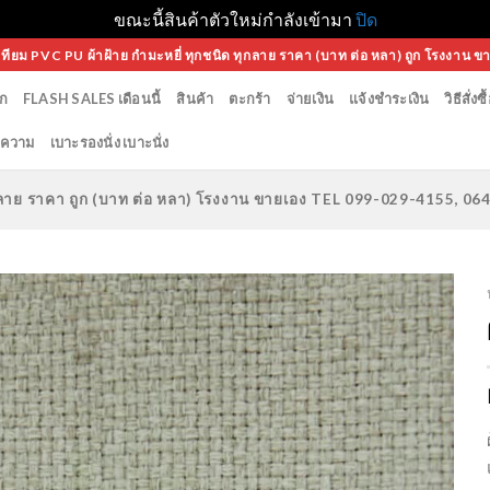
ขณะนี้สินค้าตัวใหม่กำลังเข้ามา
ปิด
เทียม PVC PU ผ้าฝ้าย กำมะหยี่ ทุกชนิด ทุกลาย ราคา (บาท ต่อ หลา) ถูก โรงงาน ข
ก
FLASH SALES เดือนนี้
สินค้า
ตะกร้า
จ่ายเงิน
แจ้งชำระเงิน
วิธีสั่งซื
ความ
เบาะรองนั่ง เบาะนั่ง
ทุกลาย ราคา ถูก (บาท ต่อ หลา) โรงงาน ขายเอง TEL 099-029-4155, 0
Add to
Wishlist