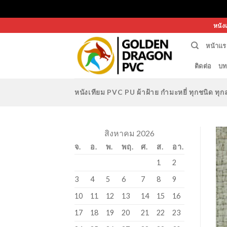
Skip
หนัง
to
หน้าแร
content
ติดต่อ
บท
หนังเทียม PVC PU ผ้าฝ้าย กำมะหยี่ ทุกชนิด 
สิงหาคม 2026
จ.
อ.
พ.
พฤ.
ศ.
ส.
อา.
1
2
3
4
5
6
7
8
9
10
11
12
13
14
15
16
17
18
19
20
21
22
23