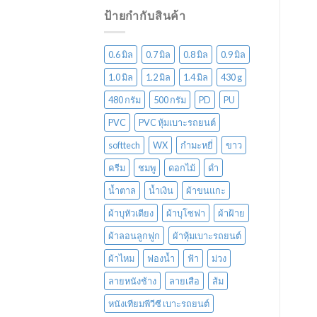
ป้ายกำกับสินค้า
0.6 มิล
0.7 มิล
0.8 มิล
0.9 มิล
1.0 มิล
1.2 มิล
1.4 มิล
430 g
480 กรัม
500 กรัม
PD
PU
PVC
PVC หุ้มเบาะรถยนต์
softtech
WX
กำมะหยี่
ขาว
ครีม
ชมพู
ดอกไม้
ดำ
น้ำตาล
น้ำเงิน
ผ้าขนแกะ
ผ้าบุหัวเตียง
ผ้าบุโซฟา
ผ้าฝ้าย
ผ้าลอนลูกฟูก
ผ้าหุ้มเบาะรถยนต์
ผ้าไหม
ฟองน้ำ
ฟ้า
ม่วง
ลายหนังช้าง
ลายเสือ
ส้ม
หนังเทียมพีวีซี เบาะรถยนต์