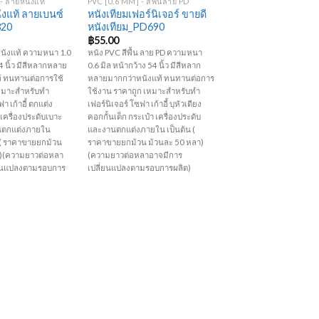
- ลายหนังแท้
PVC [0.6 MM] - สีพื้นลาย PD
งแท้ ลายเบนซ์
หนังเทียมเฟอร์นิเจอร์ ขายดี
320
หนังเทียม_PD690
฿
55.00
นังแท้ ความหนา 1.0
หนัง PVC สีพื้น ลาย PD ความหนา
4 นิ้ว มีสีหลากหลาย
0.6 มิล หน้ากว้าง 54 นิ้ว มีสีหลาก
้ ทนทานต่อการใช้
หลายมากกว่าหนังแท้ ทนทานต่อการ
หมาะสำหรับทำ
ใช้งาน ราคาถูก เหมาะสำหรับทำ
า เก้าอี้ ตกแต่ง
เฟอร์นิเจอร์ โซฟา เก้าอี้ บุหัวเตียง
เครื่องประดับเบาะ
คอกกั้นเด็ก กระเป๋า เครื่องประดับ
นตกแต่งภายใน
และงานตกแต่งภายใน เป็นต้น (
น ( ราคาขายยกม้วน
ราคาขายยกม้วน ม้วนละ 50 หลา)
า)(ความยาวต่อหลา
(ความยาวต่อหลาอาจมีการ
่ยนแปลงตามรอบการ
เปลี่ยนแปลงตามรอบการผลิต)