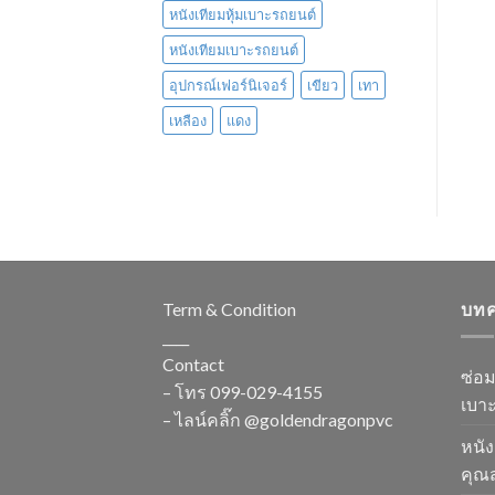
หนังเทียมหุ้มเบาะรถยนต์
หนังเทียมเบาะรถยนต์
อุปกรณ์เฟอร์นิเจอร์
เขียว
เทา
เหลือง
แดง
Term & Condition
บท
____
Contact
ซ่อ
– โทร
099-029-4155
เบาะ
– ไลน์คลิ๊ก
@goldendragonpvc
หนัง
คุณส