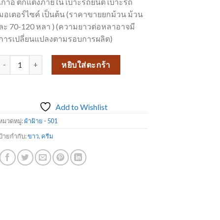
เก้าอี้ ตกแต่งภายใน เบาะรถยนต์ เบาะรถ
มอเตอร์ไซค์ เป็นต้น (ราคาขายยกม้วน ม้วน
ละ 70-120 หลา ) (ความยาวต่อหลาอาจมี
การเปลี่ยนแปลงตามรอบการผลิต)
จำนวน ผ้าฝ้าย 501-1 ชิ้น
หยิบใส่ตะกร้า
Add to Wishlist
หมวดหมู่:
ผ้าฝ้าย - 501
ป้ายกำกับ:
ขาว
,
ครีม