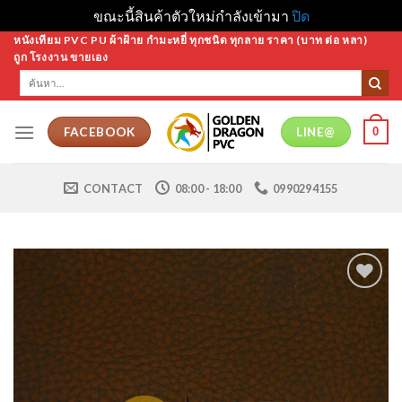
ขณะนี้สินค้าตัวใหม่กำลังเข้ามา
ปิด
Skip
หนังเทียม PVC PU ผ้าฝ้าย กำมะหยี่ ทุกชนิด ทุกลาย ราคา (บาท ต่อ หลา)
ถูก โรงงาน ขายเอง
to
ค้นหา:
content
0
FACEBOOK
LINE@
CONTACT
08:00 - 18:00
0990294155
Add to
Wishlist