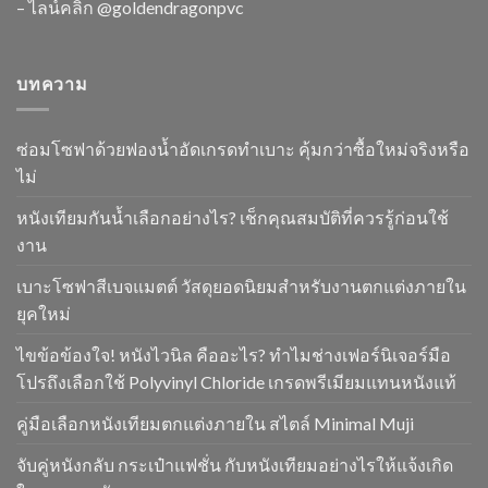
– ไลน์คลิ๊ก
@goldendragonpvc
บทความ
ซ่อมโซฟาด้วยฟองน้ำอัดเกรดทำเบาะ คุ้มกว่าซื้อใหม่จริงหรือ
ไม่
หนังเทียมกันน้ำเลือกอย่างไร? เช็กคุณสมบัติที่ควรรู้ก่อนใช้
งาน
เบาะโซฟาสีเบจแมตต์ วัสดุยอดนิยมสำหรับงานตกแต่งภายใน
ยุคใหม่
ไขข้อข้องใจ! หนังไวนิล คืออะไร? ทำไมช่างเฟอร์นิเจอร์มือ
โปรถึงเลือกใช้ Polyvinyl Chloride เกรดพรีเมียมแทนหนังแท้
คู่มือเลือกหนังเทียมตกแต่งภายใน สไตล์ Minimal Muji
จับคู่หนังกลับ กระเป๋าแฟชั่น กับหนังเทียมอย่างไรให้แจ้งเกิด