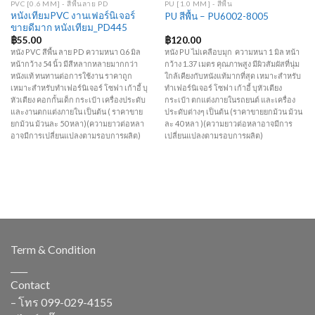
PVC [0.6 MM] - สีพื้นลาย PD
PU [1.0 MM] - สีพื้น
หนังเทียมPVC งานเฟอร์นิเจอร์
PU สีพื้น – PU6002-8005
ขายดีมาก หนังเทียม_PD445
฿
55.00
฿
120.00
หนัง PVC สีพื้น ลาย PD ความหนา 0.6 มิล
หนัง PU ไม่เคลือบมุก ความหนา 1 มิล หน้า
หน้ากว้าง 54 นิ้ว มีสีหลากหลายมากกว่า
กว้าง 1.37 เมตร คุณภาพสูง มีผิวสัมผัสที่นุ่ม
หนังแท้ ทนทานต่อการใช้งาน ราคาถูก
ใกล้เคียงกับหนังแท้มากที่สุด เหมาะสำหรับ
เหมาะสำหรับทำเฟอร์นิเจอร์ โซฟา เก้าอี้ บุ
ทำเฟอร์นิเจอร์ โซฟา เก้าอี้ บุหัวเตียง
หัวเตียง คอกกั้นเด็ก กระเป๋า เครื่องประดับ
กระเป๋า ตกแต่งภายในรถยนต์ และเครื่อง
และงานตกแต่งภายใน เป็นต้น ( ราคาขาย
ประดับต่างๆ เป็นต้น (ราคาขายยกม้วน ม้วน
ยกม้วน ม้วนละ 50 หลา)(ความยาวต่อหลา
ละ 40 หลา )(ความยาวต่อหลาอาจมีการ
อาจมีการเปลี่ยนแปลงตามรอบการผลิต)
เปลี่ยนแปลงตามรอบการผลิต)
Term & Condition
____
Contact
– โทร
099-029-4155