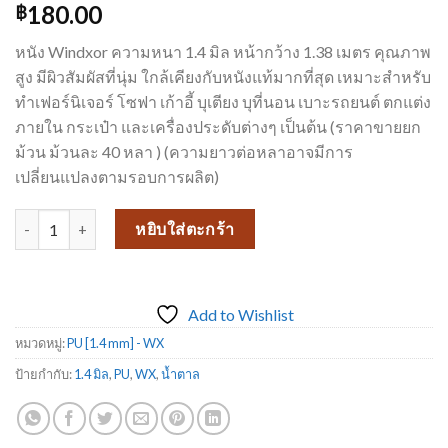
180.00
฿
หนัง Windxor ความหนา 1.4 มิล หน้ากว้าง 1.38 เมตร คุณภาพ
สูง มีผิวสัมผัสที่นุ่ม ใกล้เคียงกับหนังแท้มากที่สุด เหมาะสำหรับ
ทำเฟอร์นิเจอร์ โซฟา เก้าอี้ บุเตียง บุที่นอน เบาะรถยนต์ ตกแต่ง
ภายใน กระเป๋า และเครื่องประดับต่างๆ เป็นต้น (ราคาขายยก
ม้วน ม้วนละ 40 หลา ) (ความยาวต่อหลาอาจมีการ
เปลี่ยนแปลงตามรอบการผลิต)
จำนวน หนังเทียมเฟอร์นิเจอร์ ขายดีที่สุด หนังเทียม PU-WX 245 ชิ้น
หยิบใส่ตะกร้า
Add to Wishlist
หมวดหมู่:
PU [1.4 mm] - WX
ป้ายกำกับ:
1.4 มิล
,
PU
,
WX
,
น้ำตาล