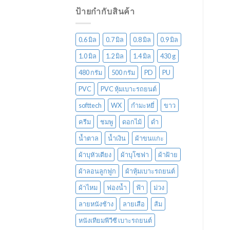
ป้ายกำกับสินค้า
0.6 มิล
0.7 มิล
0.8 มิล
0.9 มิล
1.0 มิล
1.2 มิล
1.4 มิล
430 g
480 กรัม
500 กรัม
PD
PU
PVC
PVC หุ้มเบาะรถยนต์
softtech
WX
กำมะหยี่
ขาว
ครีม
ชมพู
ดอกไม้
ดำ
น้ำตาล
น้ำเงิน
ผ้าขนแกะ
ผ้าบุหัวเตียง
ผ้าบุโซฟา
ผ้าฝ้าย
ผ้าลอนลูกฟูก
ผ้าหุ้มเบาะรถยนต์
ผ้าไหม
ฟองน้ำ
ฟ้า
ม่วง
ลายหนังช้าง
ลายเสือ
ส้ม
หนังเทียมพีวีซี เบาะรถยนต์