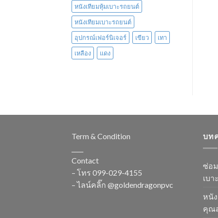
หนังเทียมหุ้มเบาะรถยนต์
หนังเทียมเบาะรถยนต์
อุปกรณ์เฟอร์นิเจอร์
เขียว
เทา
เหลือง
แดง
Term & Condition
บท
____
Contact
ซ่อ
– โทร
099-029-4155
เบาะ
– ไลน์คลิ๊ก
@goldendragonpvc
หนัง
คุณส