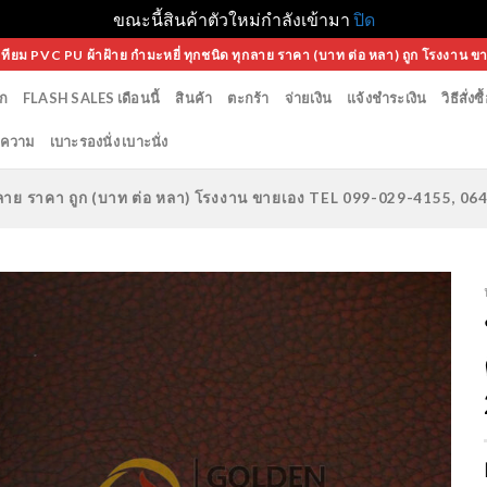
ขณะนี้สินค้าตัวใหม่กำลังเข้ามา
ปิด
เทียม PVC PU ผ้าฝ้าย กำมะหยี่ ทุกชนิด ทุกลาย ราคา (บาท ต่อ หลา) ถูก โรงงาน ข
ก
FLASH SALES เดือนนี้
สินค้า
ตะกร้า
จ่ายเงิน
แจ้งชำระเงิน
วิธีสั่งซื
ความ
เบาะรองนั่ง เบาะนั่ง
ทุกลาย ราคา ถูก (บาท ต่อ หลา) โรงงาน ขายเอง TEL 099-029-4155, 0
Add to
Wishlist