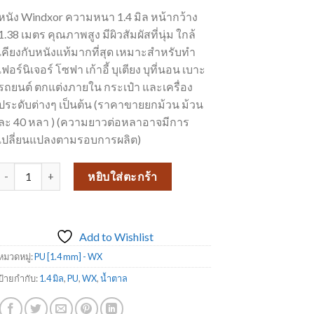
หนัง Windxor ความหนา 1.4 มิล หน้ากว้าง
1.38 เมตร คุณภาพสูง มีผิวสัมผัสที่นุ่ม ใกล้
เคียงกับหนังแท้มากที่สุด เหมาะสำหรับทำ
เฟอร์นิเจอร์ โซฟา เก้าอี้ บุเตียง บุที่นอน เบาะ
รถยนต์ ตกแต่งภายใน กระเป๋า และเครื่อง
ประดับต่างๆ เป็นต้น (ราคาขายยกม้วน ม้วน
ละ 40 หลา ) (ความยาวต่อหลาอาจมีการ
เปลี่ยนแปลงตามรอบการผลิต)
จำนวน หนังเทียมเฟอร์นิเจอร์ ขายดีที่สุด หนังเทียม PU-WX 228 ชิ้น
หยิบใส่ตะกร้า
Add to Wishlist
หมวดหมู่:
PU [1.4 mm] - WX
ป้ายกำกับ:
1.4 มิล
,
PU
,
WX
,
น้ำตาล