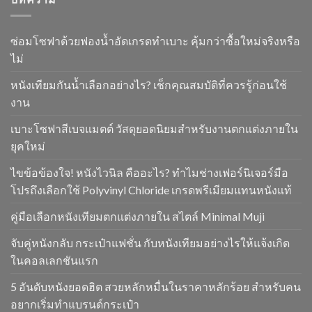
ซ่อมโซฟาด้วยฟองน้ำอัดเกรดทำเบาะ คุ้มกว่าซื้อใหม่จริงหรือ
ไม่
หนังเทียมกันน้ำเลือกอย่างไร? เช็กคุณสมบัติที่ควรรู้ก่อนใช้
งาน
เบาะโซฟาสีเบจแมตต์ วัสดุยอดนิยมสำหรับงานตกแต่งภายใน
ยุคใหม่
ไขข้อข้องใจ! หนังไวนิล คืออะไร? ทำไมช่างเฟอร์นิเจอร์มือ
โปรถึงเลือกใช้ Polyvinyl Chloride เกรดพรีเมียมแทนหนังแท้
คู่มือเลือกหนังเทียมตกแต่งภายใน สไตล์ Minimal Muji
จับคู่หนังกลับ กระเป๋าแฟชั่น กับหนังเทียมอย่างไรให้แจ้งเกิด
ในคอลเลกชันแรก
5 อันดับหนังยอดฮิต สวยหลักหมื่นในราคาหลักร้อย สำหรับคน
อยากเริ่มทำแบรนด์กระเป๋า