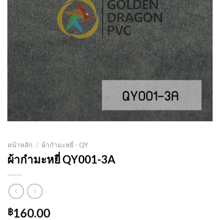
หน้าหลัก
/
ผ้ากำมะหยี่ - QY
ผ้ากำมะหยี่ QY001-3A
160.00
฿