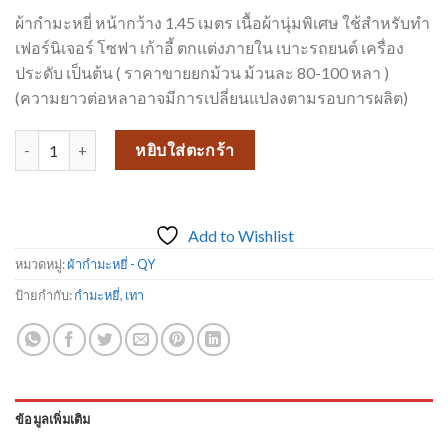
ผ้ากำมะหยี่ หน้ากว้าง 1.45 เมตร เนื้อผ้านุ่มพิเศษ ใช้สำหรับทำ
เฟอร์นิเจอร์ โซฟา เก้าอี้ ตกแต่งภายใน เบาะรถยนต์ เครื่อง
ประดับ เป็นต้น ( ราคาขายยกม้วน ม้วนละ 80-100 หลา )
(ความยาวต่อหลาอาจมีการเปลี่ยนแปลงตามรอบการผลิต)
จำนวน ผ้ากำมะหยี่ QY001-3A ชิ้น
หยิบใส่ตะกร้า
Add to Wishlist
หมวดหมู่:
ผ้ากำมะหยี่ - QY
ป้ายกำกับ:
กำมะหยี่
,
เทา
ข้อมูลเพิ่มเติม