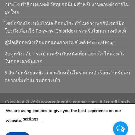
เบาะโซฟาสีเบจแมตต์ วัสดุยอดนิยมสำหรับงานตกแต่งภายใน
ยุคใหม่
ไขข้อข้องใจ! หนังไวนิล คืออะไร? ทำไมช่างเฟอร์นิเจอร์มือ
โปรถึงเลือกใช้ Polyvinyl Chloride เกรดพรีเมียมแทนหนังแท้
คู่มือเลือกหนังเทียมตกแต่งภายใน สไตล์ Minimal Muji
จับคู่หนังกลับ กระเป๋าแฟชั่น กับหนังเทียมอย่างไรให้แจ้งเกิด
ในคอลเลกชันแรก
5 อันดับหนังยอดฮิต สวยหลักหมื่นในราคาหลักร้อย สำหรับคน
อยากเริ่มทำแบรนด์กระเป๋า
Copyright 2026 ©
www.goldendragonpvc.com . All condition is
subject to Goldendragonpvc policy, reserves the right to
We are using cookies to give you the best experience on our
change without notice
settings
website.
.