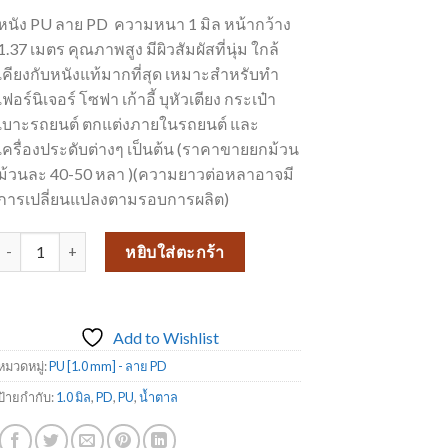
หนัง PU ลาย PD ความหนา 1 มิล หน้ากว้าง
1.37 เมตร คุณภาพสูง มีผิวสัมผัสที่นุ่ม ใกล้
เคียงกับหนังแท้มากที่สุด เหมาะสำหรับทำ
เฟอร์นิเจอร์ โซฟา เก้าอี้ บุหัวเตียง กระเป๋า
เบาะรถยนต์ ตกแต่งภายในรถยนต์ และ
เครื่องประดับต่างๆ เป็นต้น (ราคาขายยกม้วน
ม้วนละ 40-50 หลา )(ความยาวต่อหลาอาจมี
การเปลี่ยนแปลงตามรอบการผลิต)
จำนวน หนังเทียมเฟอร์นิเจอร์ ขายดีที่สุด หนังเทียม PU ลาย PD_838 ชิ้น
หยิบใส่ตะกร้า
Add to Wishlist
หมวดหมู่:
PU [1.0 mm] - ลาย PD
ป้ายกำกับ:
1.0 มิล
,
PD
,
PU
,
น้ำตาล