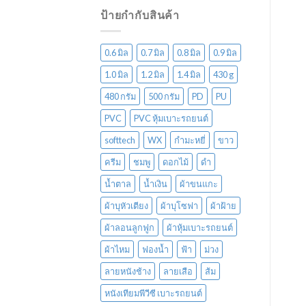
ป้ายกำกับสินค้า
0.6 มิล
0.7 มิล
0.8 มิล
0.9 มิล
1.0 มิล
1.2 มิล
1.4 มิล
430 g
480 กรัม
500 กรัม
PD
PU
PVC
PVC หุ้มเบาะรถยนต์
softtech
WX
กำมะหยี่
ขาว
ครีม
ชมพู
ดอกไม้
ดำ
น้ำตาล
น้ำเงิน
ผ้าขนแกะ
ผ้าบุหัวเตียง
ผ้าบุโซฟา
ผ้าฝ้าย
ผ้าลอนลูกฟูก
ผ้าหุ้มเบาะรถยนต์
ผ้าไหม
ฟองน้ำ
ฟ้า
ม่วง
ลายหนังช้าง
ลายเสือ
ส้ม
หนังเทียมพีวีซี เบาะรถยนต์