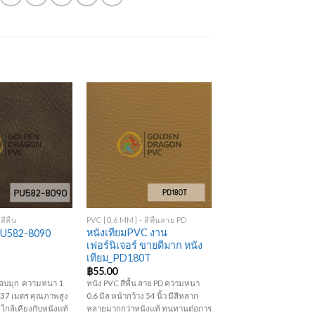
Add to
Add to
Wishlist
Wishlist
+
ีพื้น
PVC [0.6 MM] - สีพื้นลาย PD
หนังเทียมPVC งาน
 PU582-8090
เฟอร์นิเจอร์ ขายดีมาก หนัง
เทียม_PD180T
฿
55.00
ลือบมุก ความหนา 1
หนัง PVC สีพื้น ลาย PD ความหนา
1.37 เมตร คุณภาพสูง
0.6 มิล หน้ากว้าง 54 นิ้ว มีสีหลาก
่ม ใกล้เคียงกับหนังแท้
หลายมากกว่าหนังแท้ ทนทานต่อการ