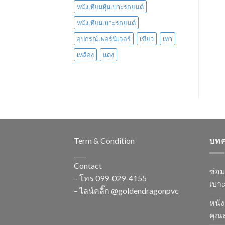
หนังเทียมหุ้มเบาะรถยนต์
หนังเทียมเบาะรถยนต์
อุปกรณ์เฟอร์นิเจอร์
เขียว
เทา
เหลือง
แดง
Term & Condition
บท
____
Contact
ซ่อ
– โทร
099-029-4155
เบาะ
– ไลน์คลิ๊ก
@goldendragonpvc
หนัง
คุณส