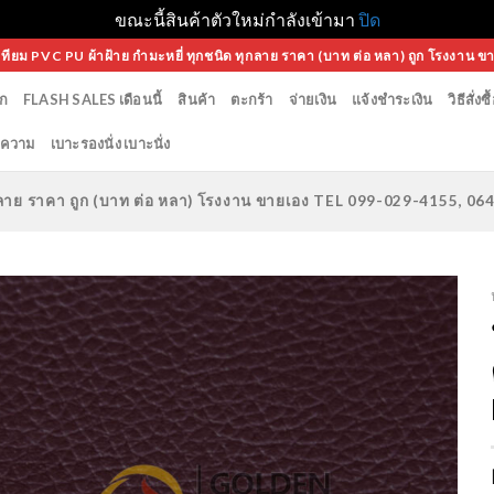
ขณะนี้สินค้าตัวใหม่กำลังเข้ามา
ปิด
เทียม PVC PU ผ้าฝ้าย กำมะหยี่ ทุกชนิด ทุกลาย ราคา (บาท ต่อ หลา) ถูก โรงงาน ข
ก
FLASH SALES เดือนนี้
สินค้า
ตะกร้า
จ่ายเงิน
แจ้งชำระเงิน
วิธีสั่งซื
ความ
เบาะรองนั่ง เบาะนั่ง
ทุกลาย ราคา ถูก (บาท ต่อ หลา) โรงงาน ขายเอง TEL 099-029-4155, 0
Add to
Wishlist