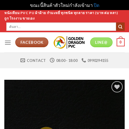
ขณะนี้สินค้าตัวใหม่กำลังเข้ามา
ปิด
Skip
หนังเทียม PVC PU ผ้าฝ้าย กำมะหยี่ ทุกชนิด ทุกลาย ราคา (บาท ต่อ หลา)
ถูก โรงงาน ขายเอง
to
ค้นหา:
content
0
FACEBOOK
LINE@
CONTACT
08:00 - 18:00
0990294155
Add to
Wishlist