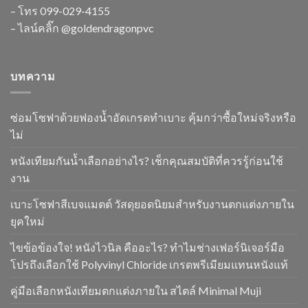
– โทร
099-029-4155
– ไลน์คลิ๊ก
@goldendragonpvc
บทความ
ซ่อมโซฟาด้วยฟองน้ำอัดเกรดทำเบาะ คุ้มกว่าซื้อใหม่จริงหรือ
ไม่
หนังเทียมกันน้ำเลือกอย่างไร? เช็กคุณสมบัติที่ควรรู้ก่อนใช้
งาน
เบาะโซฟาสีเบจแมตต์ วัสดุยอดนิยมสำหรับงานตกแต่งภายใน
ยุคใหม่
ไขข้อข้องใจ! หนังไวนิล คืออะไร? ทำไมช่างเฟอร์นิเจอร์มือ
โปรถึงเลือกใช้ Polyvinyl Chloride เกรดพรีเมียมแทนหนังแท้
คู่มือเลือกหนังเทียมตกแต่งภายใน สไตล์ Minimal Muji