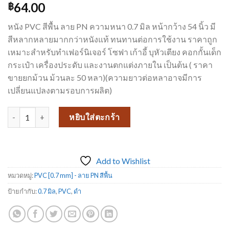
64.00
฿
หนัง PVC สีพื้น ลาย PN ความหนา 0.7 มิล หน้ากว้าง 54 นิ้ว มี
สีหลากหลายมากกว่าหนังแท้ ทนทานต่อการใช้งาน ราคาถูก
เหมาะสำหรับทำเฟอร์นิเจอร์ โซฟา เก้าอี้ บุหัวเตียง คอกกั้นเด็ก
กระเป๋า เครื่องประดับ และงานตกแต่งภายใน เป็นต้น ( ราคา
ขายยกม้วน ม้วนละ 50 หลา)(ความยาวต่อหลาอาจมีการ
เปลี่ยนแปลงตามรอบการผลิต)
จำนวน หนังเทียมเฟอร์นิเจอร์ ขายดีมาก หนังเทียม_PN5101 ชิ้น
หยิบใส่ตะกร้า
Add to Wishlist
หมวดหมู่:
PVC [0.7 mm] - ลาย PN สีพื้น
ป้ายกำกับ:
0.7 มิล
,
PVC
,
ดำ