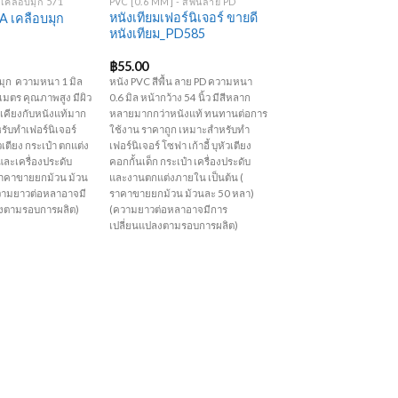
 เคลือบมุก 571
PVC [0.6 MM] - สีพื้นลาย PD
หนังเทียมเฟอร์นิเจอร์ ขายดี
 เคลือบมุก
หนังเทียม_PD585
฿
55.00
บมุก ความหนา 1 มิล
หนัง PVC สีพื้น ลาย PD ความหนา
 เมตร คุณภาพสูง มีผิว
0.6 มิล หน้ากว้าง 54 นิ้ว มีสีหลาก
กล้เคียงกับหนังแท้มาก
หลายมากกว่าหนังแท้ ทนทานต่อการ
หรับทำเฟอร์นิเจอร์
ใช้งาน ราคาถูก เหมาะสำหรับทำ
ัวเตียง กระเป๋า ตกแต่ง
เฟอร์นิเจอร์ โซฟา เก้าอี้ บุหัวเตียง
ละเครื่องประดับ
คอกกั้นเด็ก กระเป๋า เครื่องประดับ
(ราคาขายยกม้วน ม้วน
และงานตกแต่งภายใน เป็นต้น (
วามยาวต่อหลาอาจมี
ราคาขายยกม้วน ม้วนละ 50 หลา)
ลงตามรอบการผลิต)
(ความยาวต่อหลาอาจมีการ
เปลี่ยนแปลงตามรอบการผลิต)