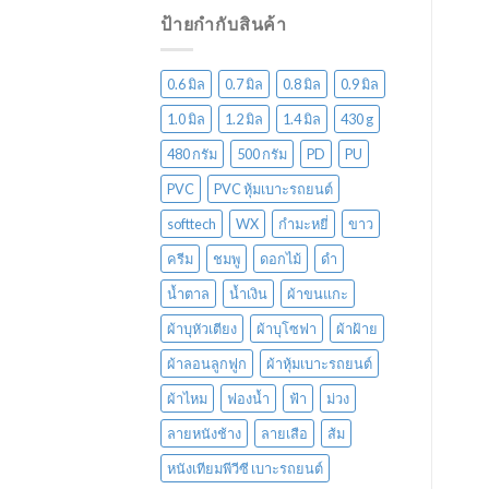
ป้ายกำกับสินค้า
0.6 มิล
0.7 มิล
0.8 มิล
0.9 มิล
1.0 มิล
1.2 มิล
1.4 มิล
430 g
480 กรัม
500 กรัม
PD
PU
PVC
PVC หุ้มเบาะรถยนต์
softtech
WX
กำมะหยี่
ขาว
ครีม
ชมพู
ดอกไม้
ดำ
น้ำตาล
น้ำเงิน
ผ้าขนแกะ
ผ้าบุหัวเตียง
ผ้าบุโซฟา
ผ้าฝ้าย
ผ้าลอนลูกฟูก
ผ้าหุ้มเบาะรถยนต์
ผ้าไหม
ฟองน้ำ
ฟ้า
ม่วง
ลายหนังช้าง
ลายเสือ
ส้ม
หนังเทียมพีวีซี เบาะรถยนต์