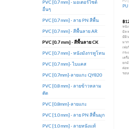
PU [1.0 MM] - เคลือบมุก 571
PVC [0.6 MM] - สีพื้นลาย PD
PU [
PVC [0.7 mm] - มอเตอร์ไซด์
หนังเทียมเฟอร์นิเจอร์ ขายดี
หนังเทียมPVC งาน
PU 
อื่นๆ
ที่สุด หนังเทียม PU571-815A
เฟอร์นิเจอร์ ขายดีมาก หนัง
เคลือบมุกแวววาว
เทียม_PD874
PVC [0.7 mm] - ลาย PN สีพื้น
฿
130.00
฿
55.00
฿
1
หนัง PU เคลือบมุก ความหนา 1 มิล
หนัง PVC สีพื้น ลาย PD ความหนา
หนัง
PVC [0.7 mm] - สีพื้นลาย AR
ง
หน้ากว้าง 1.37 เมตร คุณภาพสูง มีผิว
0.6 มิล หน้ากว้าง 54 นิ้ว มีสีหลาก
มิล 
้
สัมผัสที่นุ่ม ใกล้เคียงกับหนังแท้มาก
หลายมากกว่าหนังแท้ ทนทานต่อการ
มีผิว
PVC [0.7 mm] - สีพื้นลาย CK
ที่สุด เหมาะสำหรับทำเฟอร์นิเจอร์
ใช้งาน ราคาถูก เหมาะสำหรับทำ
มากท
โซฟา เก้าอี้ บุหัวเตียง กระเป๋า ตกแต่ง
เฟอร์นิเจอร์ โซฟา เก้าอี้ บุหัวเตียง
เฟอร์
PVC [0.7 mm] - หนังมังกรทูโทน
ภายในรถยนต์ และเครื่องประดับ
คอกกั้นเด็ก กระเป๋า เครื่องประดับ
กระเ
าย
ต่างๆ เป็นต้น (ราคาขายยกม้วน ม้วน
และงานตกแต่งภายใน เป็นต้น (
เครื
ว
ละ 40 หลา )(ความยาวต่อหลาอาจมี
ราคาขายยกม้วน ม้วนละ 50 หลา)
ยกม้
PVC [0.7 mm]- ไบแคส
การเปลี่ยนแปลงตามรอบการผลิต)
(ความยาวต่อหลาอาจมีการ
ต่อ
เปลี่ยนแปลงตามรอบการผลิต)
รอบ
PVC [0.7mm]-ลายแกะ QY820
PVC [0.8 mm] - ลายข้าวหลาม
ตัด
PVC [0.8mm]-ลายแกะ
PVC [1.0 mm] - ลาย PN สีพื้นมุก
PVC [1.0 mm] - ลายหนังแท้