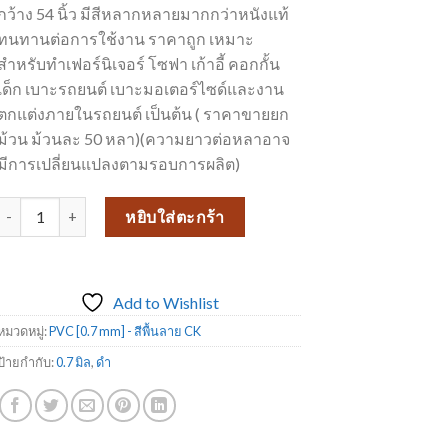
กว้าง 54 นิ้ว มีสีหลากหลายมากกว่าหนังแท้
ทนทานต่อการใช้งาน ราคาถูก เหมาะ
สำหรับทำเฟอร์นิเจอร์ โซฟา เก้าอี้ คอกกั้น
เด็ก เบาะรถยนต์ เบาะมอเตอร์ไซด์และงาน
ตกแต่งภายในรถยนต์ เป็นต้น ( ราคาขายยก
ม้วน ม้วนละ 50 หลา)(ความยาวต่อหลาอาจ
มีการเปลี่ยนแปลงตามรอบการผลิต)
จำนวน หนัง PVC งานเฟอร์นิเจอร์ CK71018 ชิ้น
หยิบใส่ตะกร้า
Add to Wishlist
หมวดหมู่:
PVC [0.7 mm] - สีพื้นลาย CK
ป้ายกำกับ:
0.7 มิล
,
ดำ