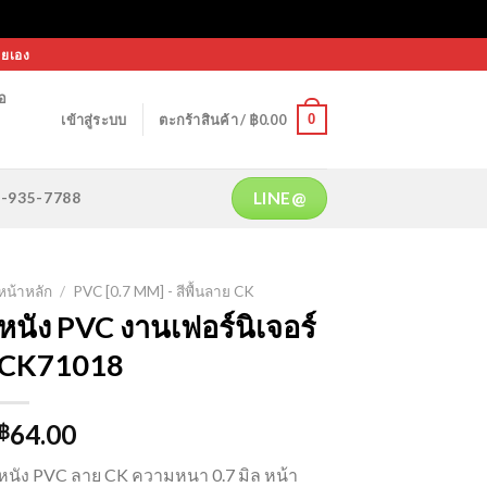
ายเอง
้อ
0
เข้าสู่ระบบ
ตะกร้าสินค้า /
฿
0.00
LINE@
64-935-7788
หน้าหลัก
/
PVC [0.7 MM] - สีพื้นลาย CK
หนัง PVC งานเฟอร์นิเจอร์
CK71018
64.00
฿
หนัง PVC ลาย CK ความหนา 0.7 มิล หน้า