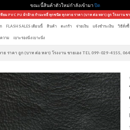
ขณะนี้สินค้าตัวใหม่กำลังเข้ามา
ปิด
เทียม PVC PU ผ้าฝ้าย กำมะหยี่ ทุกชนิด ทุกลาย ราคา (บาท ต่อ หลา) ถูก โรงงาน ข
ก
FLASH SALES เดือนนี้
สินค้า
ตะกร้า
จ่ายเงิน
แจ้งชำระเงิน
วิธีสั่งซื
ความ
เบาะรองนั่ง เบาะนั่ง
ทุกลาย ราคา ถูก (บาท ต่อ หลา) โรงงาน ขายเอง TEL 099-029-4155, 0
Add to
Wishlist