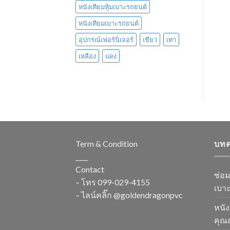
หนังเทียมหุ้มเบาะรถยนต์
หนังเทียมเบาะรถยนต์
อุปกรณ์เฟอร์นิเจอร์
เขียว
เทา
เหลือง
แดง
Term & Condition
บท
____
Contact
ซ่อ
– โทร
099-029-4155
เบาะ
– ไลน์คลิ๊ก
@goldendragonpvc
หนัง
คุณส