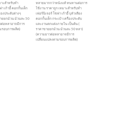
มาะสำหรับทำ
หลายมากกว่าหนังแท้ ทนทานต่อการ
า เก้าอี้ คอกกั้นเด็ก
ใช้งาน ราคาถูก เหมาะสำหรับทำ
ื่องประดับต่างๆ
เฟอร์นิเจอร์ โซฟา เก้าอี้ บุหัวเตียง
ขายยกม้วน ม้วนละ 50
คอกกั้นเด็ก กระเป๋า เครื่องประดับ
วต่อหลาอาจมีการ
และงานตกแต่งภายใน เป็นต้น (
ามรอบการผลิต)
ราคาขายยกม้วน ม้วนละ 50 หลา)
(ความยาวต่อหลาอาจมีการ
เปลี่ยนแปลงตามรอบการผลิต)