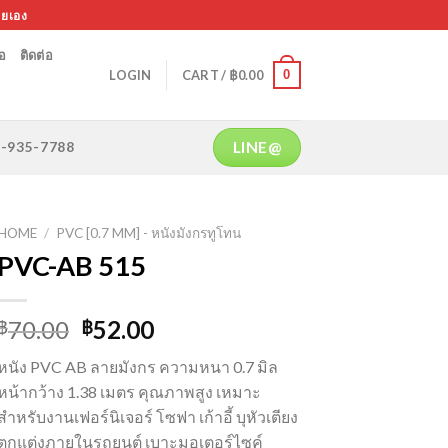
ายเอง
้อ
ติดต่อ
0
LOGIN
CART /
฿
0.00
LINE@
64-935-7788
HOME
/
PVC [0.7 MM] - หนังมังกรทูโทน
PVC-AB 515
70.00
52.00
฿
฿
หนัง PVC AB ลายมังกร ความหนา 0.7 มิล
หน้ากว้าง 1.38 เมตร คุณภาพสูง เหมาะ
สำหรับงานเฟอร์นิเจอร์ โซฟา เก้าอี้ บุหัวเตียง
ตกแต่งภายในรถยนต์ เบาะมอเตอร์ไซค์