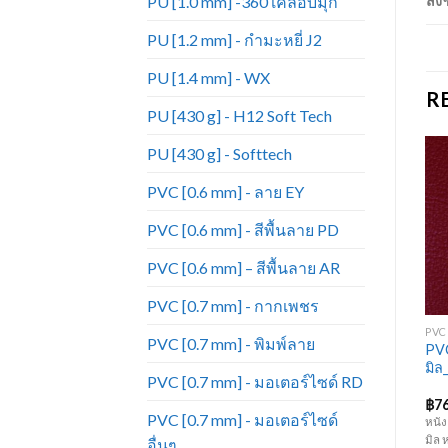
PU [1.0 mm] -360 เคลือบมุก
สั่
PU [1.2 mm] - กำมะหยี่ J2
PU [1.4 mm] - WX
R
PU [430 g] - H12 Soft Tech
PU [430 g] - Softtech
PVC [0.6 mm] - ลาย EY
Add to
Add to
Wishlist
Wishlist
PVC [0.6 mm] - สีพื้นลาย PD
PVC [0.6 mm] – สีพื้นลาย AR
+
+
PVC [0.7 mm] - กากเพชร
PU [0.9 MM] - ลายผ้าฝ้าย
PU [1.0 MM] - เคลือบมุก 571
PVC 
PVC [0.7 mm] - พิมพ์ลาย
หนังเทียมเฟอร์นิเจอร์ ขายดี
PVC
PU571-204A เคลือบมุก
ที่สุด หนังเทียม PU ลายผ้าฝ้าย
มิล
PVC [0.7 mm] - มอเตอร์ไซด์ RD
FC-102
฿
120.00
฿
130.00
฿
7
PVC [0.7 mm] - มอเตอร์ไซด์
.0
หนัง PU ลายผ้าฝ้าย ความหนา 0.9
หนัง PU เคลือบมุก ความหนา 1 มิล
หนัง
ย
มิล หน้ากว้าง 1.37 เมตร มีผิวสัมผัสที่
หน้ากว้าง 1.37 เมตร คุณภาพสูง มีผิว
มิล 
อื่นๆ