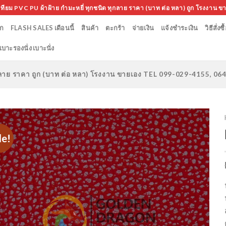
เทียม PVC PU ผ้าฝ้าย กำมะหยี่ ทุกชนิด ทุกลาย ราคา (บาท ต่อ หลา) ถูก โรงงาน ข
ก
FLASH SALES เดือนนี้
สินค้า
ตะกร้า
จ่ายเงิน
แจ้งชำระเงิน
วิธีสั่งซื
เบาะรองนั่ง เบาะนั่ง
ทุกลาย ราคา ถูก (บาท ต่อ หลา) โรงงาน ขายเอง TEL 099-029-4155, 0
le!
Add to
Wishlist