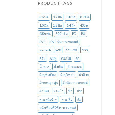
PRODUCT TAGS
0.6 มิล
0.7 มิล
0.8 มิล
0.9 มิล
1.0 มิล
1.2 มิล
1.4 มิล
430 g
480 กรัม
500 กรัม
PD
PU
PVC
PVC หุ้มเบาะรถยนต์
softtech
WX
กำมะหยี่
ขาว
ครีม
ชมพู
ดอกไม้
ดำ
น้ำตาล
น้ำเงิน
ผ้าขนแกะ
ผ้าบุหัวเตียง
ผ้าบุโซฟา
ผ้าฝ้าย
ผ้าลอนลูกฟูก
ผ้าหุ้มเบาะรถยนต์
ผ้าไหม
ฟองน้ำ
ฟ้า
ม่วง
ลายหนังช้าง
ลายเสือ
ส้ม
หนังเทียมพีวีซี เบาะรถยนต์