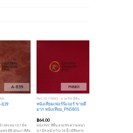
Add to
Add to
Wishlist
Wishlist
+
 AN
PVC [0.7 MM] - ลาย PN สีพื้น
หนังเทียมเฟอร์นิเจอร์ ขายดี
A-839
มาก หนังเทียม_PN5801
฿
64.00
ผ้า AN หนา 0.7 มิล.
หนัง PVC สีพื้น ลาย PN ความหนา
เมตร มีผิวมันเงา สีสัน
0.7 มิล หน้ากว้าง 54 นิ้ว มีสีหลาก