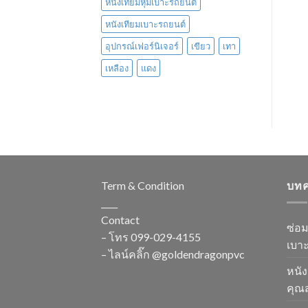
หนังเทียมหุ้มเบาะรถยนต์
หนังเทียมเบาะรถยนต์
อุปกรณ์เฟอร์นิเจอร์
เขียว
เทา
เหลือง
แดง
Term & Condition
บท
____
Contact
ซ่อ
– โทร
099-029-4155
เบาะ
– ไลน์คลิ๊ก
@goldendragonpvc
หนัง
คุณส