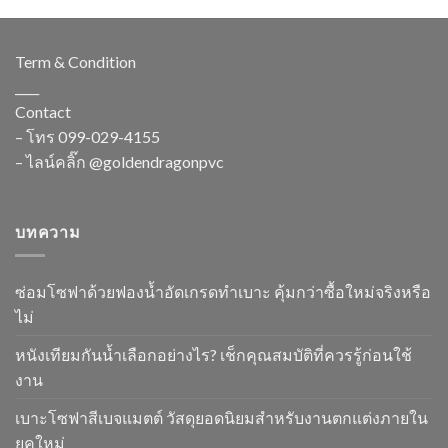
Term & Condition
____
Contact
– โทร
099-029-4155
– ไลน์คลิ๊ก
@goldendragonpvc
บทความ
ซ่อมโซฟาด้วยฟองน้ำอัดเกรดทำเบาะ คุ้มกว่าซื้อใหม่จริงหรือ
ไม่
หนังเทียมกันน้ำเลือกอย่างไร? เช็กคุณสมบัติที่ควรรู้ก่อนใช้
งาน
เบาะโซฟาสีเบจแมตต์ วัสดุยอดนิยมสำหรับงานตกแต่งภายใน
ยุคใหม่