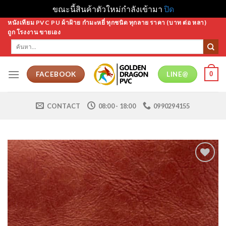
ขณะนี้สินค้าตัวใหม่กำลังเข้ามา
ปิด
Skip
หนังเทียม PVC PU ผ้าฝ้าย กำมะหยี่ ทุกชนิด ทุกลาย ราคา (บาท ต่อ หลา)
ถูก โรงงาน ขายเอง
to
ค้นหา:
content
0
FACEBOOK
LINE@
CONTACT
08:00 - 18:00
0990294155
Add to
Wishlist