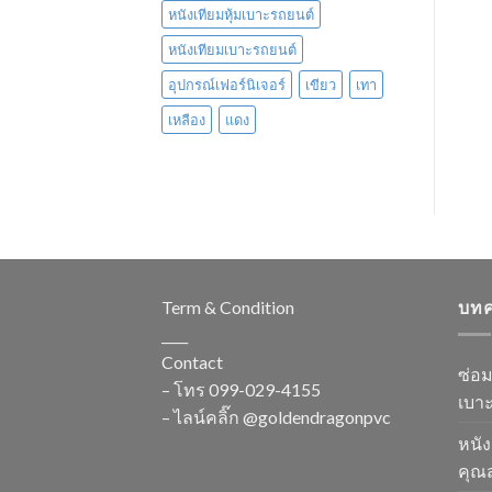
หนังเทียมหุ้มเบาะรถยนต์
หนังเทียมเบาะรถยนต์
อุปกรณ์เฟอร์นิเจอร์
เขียว
เทา
เหลือง
แดง
Term & Condition
บท
____
Contact
ซ่อ
– โทร
099-029-4155
เบาะ
– ไลน์คลิ๊ก
@goldendragonpvc
หนัง
คุณส