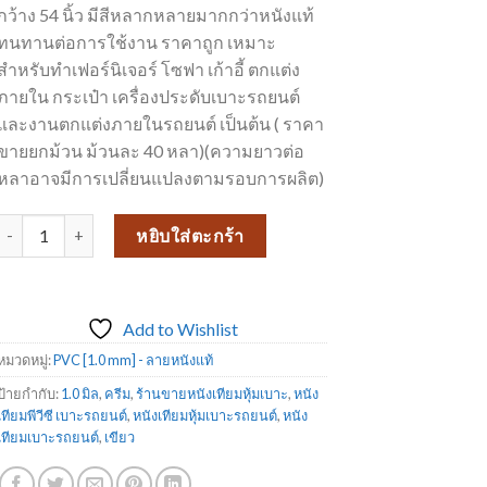
กว้าง 54 นิ้ว มีสีหลากหลายมากกว่าหนังแท้
ทนทานต่อการใช้งาน ราคาถูก เหมาะ
สำหรับทำเฟอร์นิเจอร์ โซฟา เก้าอี้ ตกแต่ง
ภายใน กระเป๋า เครื่องประดับเบาะรถยนต์
และงานตกแต่งภายในรถยนต์ เป็นต้น ( ราคา
ขายยกม้วน ม้วนละ 40 หลา)(ความยาวต่อ
หลาอาจมีการเปลี่ยนแปลงตามรอบการผลิต)
จำนวน PVC ลายหนังแท้ หนา 1 มิล_7744 ชิ้น
หยิบใส่ตะกร้า
Add to Wishlist
หมวดหมู่:
PVC [1.0 mm] - ลายหนังแท้
ป้ายกำกับ:
1.0 มิล
,
ครีม
,
ร้านขายหนังเทียมหุ้มเบาะ
,
หนัง
เทียมพีวีซี เบาะรถยนต์
,
หนังเทียมหุ้มเบาะรถยนต์
,
หนัง
เทียมเบาะรถยนต์
,
เขียว