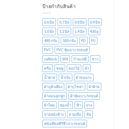
ป้ายกำกับสินค้า
0.6 มิล
0.7 มิล
0.8 มิล
0.9 มิล
1.0 มิล
1.2 มิล
1.4 มิล
430 g
480 กรัม
500 กรัม
PD
PU
PVC
PVC หุ้มเบาะรถยนต์
softtech
WX
กำมะหยี่
ขาว
ครีม
ชมพู
ดอกไม้
ดำ
น้ำตาล
น้ำเงิน
ผ้าขนแกะ
ผ้าบุหัวเตียง
ผ้าบุโซฟา
ผ้าฝ้าย
ผ้าลอนลูกฟูก
ผ้าหุ้มเบาะรถยนต์
ผ้าไหม
ฟองน้ำ
ฟ้า
ม่วง
ลายหนังช้าง
ลายเสือ
ส้ม
หนังเทียมพีวีซี เบาะรถยนต์