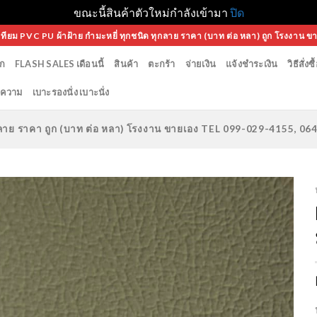
ขณะนี้สินค้าตัวใหม่กำลังเข้ามา
ปิด
เทียม PVC PU ผ้าฝ้าย กำมะหยี่ ทุกชนิด ทุกลาย ราคา (บาท ต่อ หลา) ถูก โรงงาน ข
ก
FLASH SALES เดือนนี้
สินค้า
ตะกร้า
จ่ายเงิน
แจ้งชำระเงิน
วิธีสั่งซื
ความ
เบาะรองนั่ง เบาะนั่ง
ทุกลาย ราคา ถูก (บาท ต่อ หลา) โรงงาน ขายเอง TEL 099-029-4155, 0
Add to
Wishlist