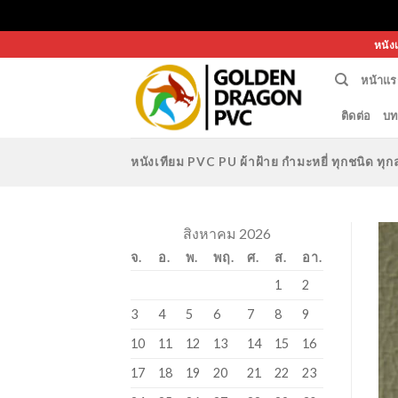
Skip
หนัง
to
หน้าแร
content
ติดต่อ
บท
หนังเทียม PVC PU ผ้าฝ้าย กำมะหยี่ ทุกชนิด 
สิงหาคม 2026
จ.
อ.
พ.
พฤ.
ศ.
ส.
อา.
1
2
3
4
5
6
7
8
9
10
11
12
13
14
15
16
17
18
19
20
21
22
23