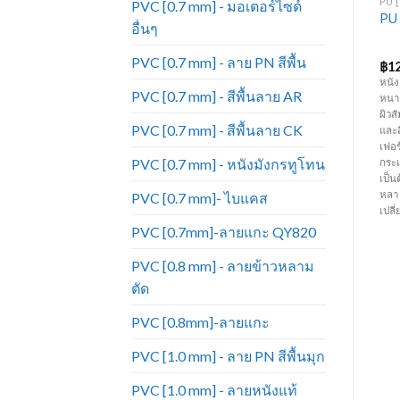
PVC [0.7 MM] - ลาย PN สีพื้น
PVC [0.7 MM] - มอเตอร์ไซด์ อื่นๆ
PU [
PVC [0.7 mm] - มอเตอร์ไซด์
หนังเทียมเฟอร์นิเจอร์ ขายดี
PVC – มอเตอร์ไซด์ SONIC-
PU 
อื่นๆ
มาก หนังเทียม_PN708
389
PVC [0.7 mm] - ลาย PN สีพื้น
฿
64.00
฿
59.00
฿
1
้อ
หนัง PVC สีพื้น ลาย PN ความหนา
หนัง PVC ลาย Sonic ความหนา 0.7
หนัง
PVC [0.7 mm] - สีพื้นลาย AR
0.7 มิล หน้ากว้าง 54 นิ้ว มีสีหลาก
มิล หน้ากว้าง 1.38 เมตร เหมาะ
หนา 
หลายมากกว่าหนังแท้ ทนทานต่อการ
สำหรับใช้ทำเบาะมอเตอร์ไซค์ ต่างๆ
ผิวส
PVC [0.7 mm] - สีพื้นลาย CK
ใช้งาน ราคาถูก เหมาะสำหรับทำ
เป็นต้น (ราคาขายยกม้วน ม้วนละ 50
และ
เฟอร์นิเจอร์ โซฟา เก้าอี้ บุหัวเตียง
หลา) (ความยาวต่อหลาอาจมีการ
เฟอร์
PVC [0.7 mm] - หนังมังกรทูโทน
าม
คอกกั้นเด็ก กระเป๋า เครื่องประดับ
เปลี่ยนแปลงตามรอบการผลิต)
กระเ
และงานตกแต่งภายใน เป็นต้น (
เป็น
ราคาขายยกม้วน ม้วนละ 50 หลา)
หลา
PVC [0.7 mm]- ไบแคส
(ความยาวต่อหลาอาจมีการ
เปล
เปลี่ยนแปลงตามรอบการผลิต)
PVC [0.7mm]-ลายแกะ QY820
PVC [0.8 mm] - ลายข้าวหลาม
ตัด
PVC [0.8mm]-ลายแกะ
PVC [1.0 mm] - ลาย PN สีพื้นมุก
PVC [1.0 mm] - ลายหนังแท้