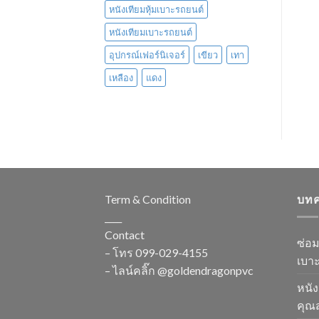
หนังเทียมหุ้มเบาะรถยนต์
หนังเทียมเบาะรถยนต์
อุปกรณ์เฟอร์นิเจอร์
เขียว
เทา
เหลือง
แดง
Term & Condition
บท
____
Contact
ซ่อ
– โทร
099-029-4155
เบาะ
– ไลน์คลิ๊ก
@goldendragonpvc
หนัง
คุณส