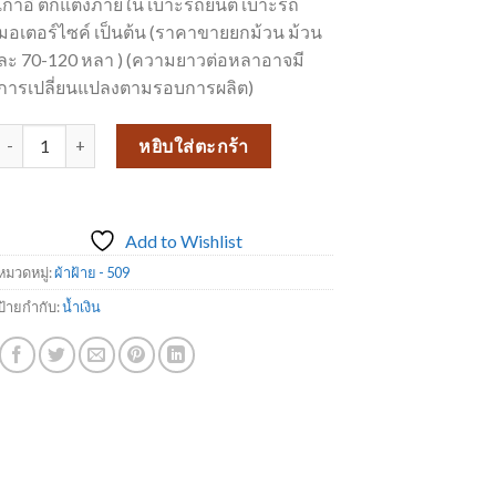
เก้าอี้ ตกแต่งภายใน เบาะรถยนต์ เบาะรถ
มอเตอร์ไซค์ เป็นต้น (ราคาขายยกม้วน ม้วน
ละ 70-120 หลา ) (ความยาวต่อหลาอาจมี
การเปลี่ยนแปลงตามรอบการผลิต)
จำนวน ผ้าฝ้าย 509-15 ชิ้น
หยิบใส่ตะกร้า
Add to Wishlist
หมวดหมู่:
ผ้าฝ้าย - 509
ป้ายกำกับ:
น้ำเงิน