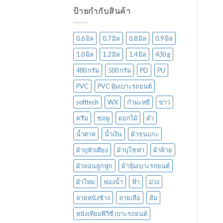
ป้ายกำกับสินค้า
0.6 มิล
0.7 มิล
0.8 มิล
0.9 มิล
1.0 มิล
1.2 มิล
1.4 มิล
430 g
480 กรัม
500 กรัม
PD
PU
PVC
PVC หุ้มเบาะรถยนต์
softtech
WX
กำมะหยี่
ขาว
ครีม
ชมพู
ดอกไม้
ดำ
น้ำตาล
น้ำเงิน
ผ้าขนแกะ
ผ้าบุหัวเตียง
ผ้าบุโซฟา
ผ้าฝ้าย
ผ้าลอนลูกฟูก
ผ้าหุ้มเบาะรถยนต์
ผ้าไหม
ฟองน้ำ
ฟ้า
ม่วง
ลายหนังช้าง
ลายเสือ
ส้ม
หนังเทียมพีวีซี เบาะรถยนต์