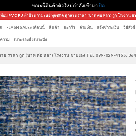
ขณะนี้สินค้าตัวใหม่กำลังเข้ามา
ปิด
เทียม PVC PU ผ้าฝ้าย กำมะหยี่ ทุกชนิด ทุกลาย ราคา (บาท ต่อ หลา) ถูก โรงงาน ข
ก
FLASH SALES เดือนนี้
สินค้า
ตะกร้า
จ่ายเงิน
แจ้งชำระเงิน
วิธีสั่งซื
ความ
เบาะรองนั่ง เบาะนั่ง
ทุกลาย ราคา ถูก (บาท ต่อ หลา) โรงงาน ขายเอง TEL 099-029-4155, 0
Add to
Wishlist