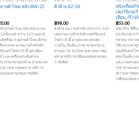
1.0 MM] - ลายผ้าไหม หลัง AW
ผ้าฝ้าย - A2
PVC [0.6 MM] -
หนังเทียมP
ลายผ้าไหม หลัง AW-25
ผ้าฝ้าย A2-26
เฟอร์นิเจอร
เทียม_PD1
20.00
฿
98.00
฿
55.00
 PU ลายผ้าไหม หลัง AW ความ
ผ้าฝ้าย หนา 500 กรัม หน้ากว้าง 1.45
หนัง PVC สีพื
1.0 มิล หน้ากว้าง 1.37 เมตร มี
เมตร เหมาะสำหรับทำเฟอร์นิเจอร์
0.6 มิล หน้ากว้า
ัมผัสที่นุ่ม ลวดลายผ้าไหม มีลาย
โซฟา เก้าอี้ ม่านบังแสง ตกแต่ง
หลายมากกว่าห
สีหลากหลาย เหมาะสำหรับทำ
ภายใน เป็นต้น ( ราคาขายยกม้วน
ใช้งาน ราคาถู
นิเจอร์ โซฟา เก้าอี้ บุหัวเตียง
ม้วนละ 70-120 หลา)(ความยาวต่อ
เฟอร์นิเจอร์ โซฟ
ป๋า และเครื่องประดับต่างๆ
หลาอาจมีการเปลี่ยนแปลงตามรอบ
คอกกั้นเด็ก กระ
ต้น (ราคาขายยกม้วน ม้วนละ 40
การผลิต)
และงานตกแต่งภ
 ) (ความยาวต่อหลาอาจมีการ
ราคาขายยกม้ว
ี่ยนแปลงตามรอบการผลิต)
(ความยาวต่อห
เปลี่ยนแปลงต