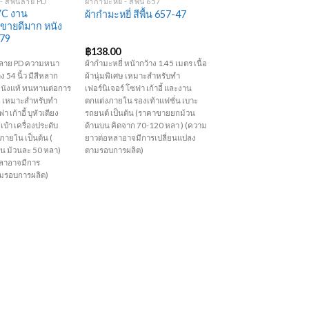
 สีพื้นลาย PD
ผ้ากำมะหยี่ - สีพื้น 657
VC งาน
ผ้ากำมะหยี่ สีพื้น 657-47
์ ขายดีมาก หนัง
079
฿
138.00
้น ลาย PD ความหนา
ผ้ากำมะหยี่ หน้ากว้าง 1.45 เมตร เนื้อ
ง 54 นิ้ว มีสีหลาก
ผ้านุ่มพิเศษ เหมาะสำหรับทำ
นังแท้ ทนทานต่อการ
เฟอร์นิเจอร์ โซฟา เก้าอี้ และงาน
ก เหมาะสำหรับทำ
ตกแต่งภายใน รองเท้าแฟชั่น เบาะ
า เก้าอี้ บุหัวเตียง
รถยนต์ เป็นต้น (ราคาขายยกม้วน
เป๋า เครื่องประดับ
ด้านบน คิดจาก 70-120 หลา ) (ความ
ายใน เป็นต้น (
ยาวต่อหลาอาจมีการเปลี่ยนแปลง
น ม้วนละ 50 หลา)
ตามรอบการผลิต)
ลาอาจมีการ
ามรอบการผลิต)