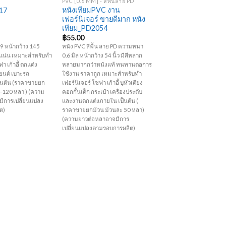
PVC [0.6 MM] - สีพื้นลาย PD
หนังเทียมPVC งาน
-17
เฟอร์นิเจอร์ ขายดีมาก หนัง
เทียม_PD2054
฿
55.00
09 หน้ากว้าง 145
หนัง PVC สีพื้น ลาย PD ความหนา
้อแน่น เหมาะสำหรับทำ
0.6 มิล หน้ากว้าง 54 นิ้ว มีสีหลาก
า เก้าอี้ ตกแต่ง
หลายมากกว่าหนังแท้ ทนทานต่อการ
ยนต์ เบาะรถ
ใช้งาน ราคาถูก เหมาะสำหรับทำ
ป็นต้น (ราคาขายยก
เฟอร์นิเจอร์ โซฟา เก้าอี้ บุหัวเตียง
0-120 หลา ) (ความ
คอกกั้นเด็ก กระเป๋า เครื่องประดับ
ีการเปลี่ยนแปลง
และงานตกแต่งภายใน เป็นต้น (
ต)
ราคาขายยกม้วน ม้วนละ 50 หลา)
(ความยาวต่อหลาอาจมีการ
เปลี่ยนแปลงตามรอบการผลิต)