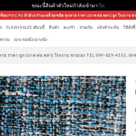
ขณะนี้สินค้าตัวใหม่กำลังเข้ามา
ปิด
เทียม PVC PU ผ้าฝ้าย กำมะหยี่ ทุกชนิด ทุกลาย ราคา (บาท ต่อ หลา) ถูก โรงงาน ข
ก
FLASH SALES เดือนนี้
สินค้า
ตะกร้า
จ่ายเงิน
แจ้งชำระเงิน
วิธีสั่งซื
ความ
เบาะรองนั่ง เบาะนั่ง
ทุกลาย ราคา ถูก (บาท ต่อ หลา) โรงงาน ขายเอง TEL 099-029-4155, 0
Add to
Wishlist