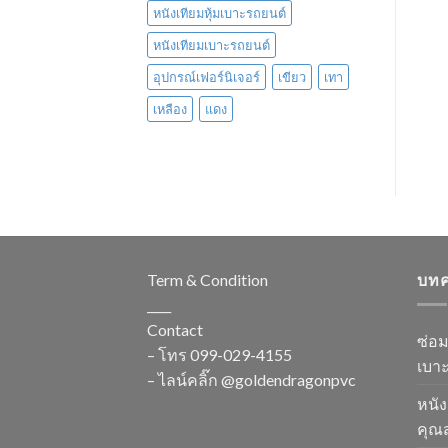
หนังเทียมหุ้มเบาะรถยนต์
หนังเทียมเบาะรถยนต์
อุปกรณ์เฟอร์นิเจอร์
เขียว
เทา
เหลือง
แดง
Term & Condition
บท
____
Contact
ซ่อ
– โทร
099-029-4155
เบาะ
– ไลน์คลิ๊ก
@goldendragonpvc
หนัง
คุณส