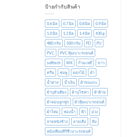
ป้ายกำกับสินค้า
0.6 มิล
0.7 มิล
0.8 มิล
0.9 มิล
1.0 มิล
1.2 มิล
1.4 มิล
430 g
480 กรัม
500 กรัม
PD
PU
PVC
PVC หุ้มเบาะรถยนต์
softtech
WX
กำมะหยี่
ขาว
ครีม
ชมพู
ดอกไม้
ดำ
น้ำตาล
น้ำเงิน
ผ้าขนแกะ
ผ้าบุหัวเตียง
ผ้าบุโซฟา
ผ้าฝ้าย
ผ้าลอนลูกฟูก
ผ้าหุ้มเบาะรถยนต์
ผ้าไหม
ฟองน้ำ
ฟ้า
ม่วง
ลายหนังช้าง
ลายเสือ
ส้ม
หนังเทียมพีวีซี เบาะรถยนต์