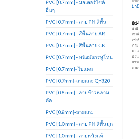
ผ้าฝ้าย - 306
PVC [0.7 MM] - ลาย PN สีพื้น
ผ้าฝ
PVC [0.7 mm] - มอเตอร์ไซด์
หนังเทียมเฟอร์นิเจอร์ ขายดี
ผ้าฝ้าย 306-24
ผ้า
อื่นๆ
มาก หนังเทียม_PN714
PVC [0.7 mm] - ลาย PN สีพื้น
฿
125.00
฿
64.00
฿
1
ล
ผ้าฝ้าย เบอร์ 306 ความหนา 480
หนัง PVC สีพื้น ลาย PN ความหนา
ผ้าฝ
PVC [0.7 mm] - สีพื้นลาย AR
กรัม หน้ากว้าง 145 เซนติเมตร เนื้อ
0.7 มิล หน้ากว้าง 54 นิ้ว มีสีหลาก
เซนต
แน่น เหมาะสำหรับทำเฟอร์นิเจอร์
หลายมากกว่าหนังแท้ ทนทานต่อการ
เฟอร
PVC [0.7 mm] - สีพื้นลาย CK
โซฟา เก้าอี้ ตกแต่งภายใน เบาะ
ใช้งาน ราคาถูก เหมาะสำหรับทำ
ภาย
ก
รถยนต์ เบาะรถมอเตอร์ไซค์ เป็นต้น
เฟอร์นิเจอร์ โซฟา เก้าอี้ บุหัวเตียง
มอเต
PVC [0.7 mm] - หนังมังกรทูโทน
(ราคาขายยกม้วน ม้วนละ 70-120
คอกกั้นเด็ก กระเป๋า เครื่องประดับ
ม้วน
หลา ) (ความยาวต่อหลาอาจมีการ
และงานตกแต่งภายใน เป็นต้น (
ยาว
เปลี่ยนแปลงตามรอบการผลิต)
ราคาขายยกม้วน ม้วนละ 50 หลา)
ตาม
PVC [0.7 mm]- ไบแคส
(ความยาวต่อหลาอาจมีการ
เปลี่ยนแปลงตามรอบการผลิต)
PVC [0.7mm]-ลายแกะ QY820
PVC [0.8 mm] - ลายข้าวหลาม
ตัด
PVC [0.8mm]-ลายแกะ
PVC [1.0 mm] - ลาย PN สีพื้นมุก
PVC [1.0 mm] - ลายหนังแท้