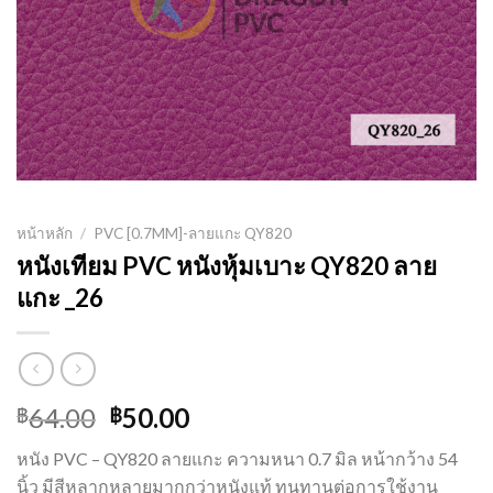
หน้าหลัก
/
PVC [0.7MM]-ลายแกะ QY820
หนังเทียม PVC หนังหุ้มเบาะ QY820 ลาย
แกะ _26
Original
Current
64.00
50.00
฿
฿
price
price
หนัง PVC – QY820 ลายแกะ ความหนา 0.7 มิล หน้ากว้าง 54
was:
is:
นิ้ว มีสีหลากหลายมากกว่าหนังแท้ ทนทานต่อการใช้งาน