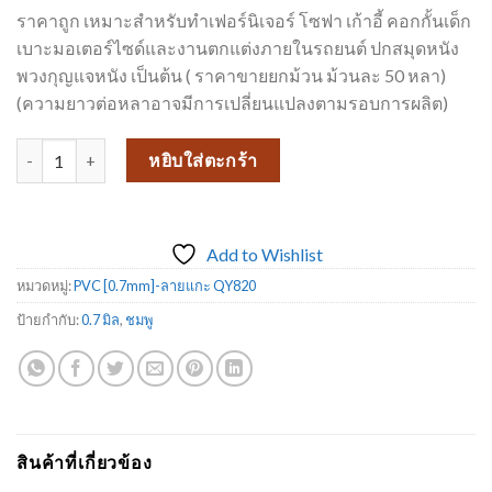
฿64.00.
฿50.00.
ราคาถูก เหมาะสำหรับทำเฟอร์นิเจอร์ โซฟา เก้าอี้ คอกกั้นเด็ก
เบาะมอเตอร์ไซด์และงานตกแต่งภายในรถยนต์ ปกสมุดหนัง
พวงกุญแจหนัง เป็นต้น ( ราคาขายยกม้วน ม้วนละ 50 หลา)
(ความยาวต่อหลาอาจมีการเปลี่ยนแปลงตามรอบการผลิต)
จำนวน หนังเทียม PVC หนังหุ้มเบาะ QY820 ลายแกะ _26 ชิ้น
หยิบใส่ตะกร้า
Add to Wishlist
หมวดหมู่:
PVC [0.7mm]-ลายแกะ QY820
ป้ายกำกับ:
0.7 มิล
,
ชมพู
สินค้าที่เกี่ยวข้อง