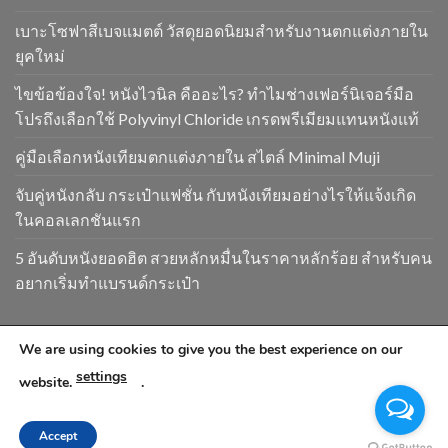
เบาะโซฟาสีเบจแมตต์ วัสดุยอดนิยมสำหรับงานตกแต่งภายใน
ยุคใหม่
ไขข้อข้องใจ! หนังไวนิล คืออะไร? ทำไมช่างเฟอร์นิเจอร์มือ
โปรถึงเลือกใช้ Polyvinyl Chloride เกรดพรีเมียมแทนหนังแท้
คู่มือเลือกหนังเทียมตกแต่งภายใน สไตล์ Minimal Muji
จับคู่หนังกลับ กระเป๋าแฟชั่น กับหนังเทียมอย่างไรให้แจ้งเกิด
ในคอลเลกชันแรก
5 อันดับหนังยอดฮิต สวยหลักหมื่นในราคาหลักร้อย สำหรับคน
อยากเริ่มทำแบรนด์กระเป๋า
We are using cookies to give you the best experience on our
Copyright 2026 ©
www.goldendragonpvc.com . All condition is
settings
subject to Goldendragonpvc policy, reserves the right to
website.
.
change without notice
Accept