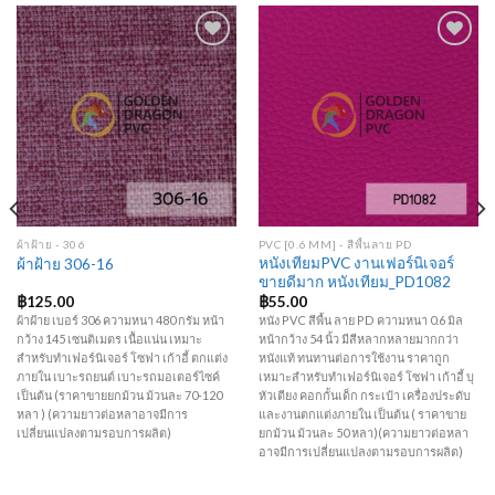
Add to
Add to
Wishlist
Wishlist
ผ้าฝ้าย - 306
PVC [0.6 MM] - สีพื้นลาย PD
หนังเทียมPVC งานเฟอร์นิเจอร์
ผ้าฝ้าย 306-16
ขายดีมาก หนังเทียม_PD1082
฿
125.00
฿
55.00
ผ้าฝ้าย เบอร์ 306 ความหนา 480 กรัม หน้า
หนัง PVC สีพื้น ลาย PD ความหนา 0.6 มิล
กว้าง 145 เซนติเมตร เนื้อแน่น เหมาะ
หน้ากว้าง 54 นิ้ว มีสีหลากหลายมากกว่า
สำหรับทำเฟอร์นิเจอร์ โซฟา เก้าอี้ ตกแต่ง
หนังแท้ ทนทานต่อการใช้งาน ราคาถูก
ภายใน เบาะรถยนต์ เบาะรถมอเตอร์ไซค์
เหมาะสำหรับทำเฟอร์นิเจอร์ โซฟา เก้าอี้ บุ
เป็นต้น (ราคาขายยกม้วน ม้วนละ 70-120
หัวเตียง คอกกั้นเด็ก กระเป๋า เครื่องประดับ
หลา ) (ความยาวต่อหลาอาจมีการ
และงานตกแต่งภายใน เป็นต้น ( ราคาขาย
เปลี่ยนแปลงตามรอบการผลิต)
ยกม้วน ม้วนละ 50 หลา)(ความยาวต่อหลา
อาจมีการเปลี่ยนแปลงตามรอบการผลิต)