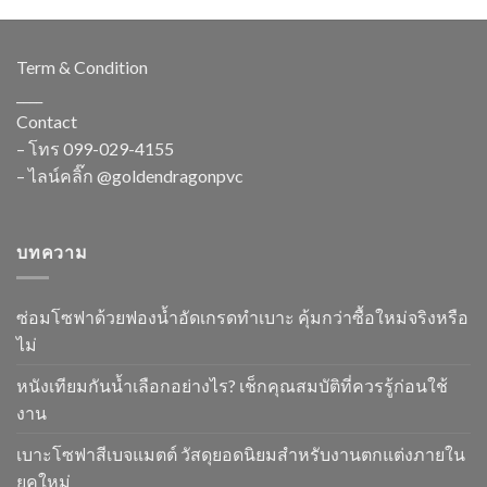
Term & Condition
____
Contact
– โทร
099-029-4155
– ไลน์คลิ๊ก
@goldendragonpvc
บทความ
ซ่อมโซฟาด้วยฟองน้ำอัดเกรดทำเบาะ คุ้มกว่าซื้อใหม่จริงหรือ
ไม่
หนังเทียมกันน้ำเลือกอย่างไร? เช็กคุณสมบัติที่ควรรู้ก่อนใช้
งาน
เบาะโซฟาสีเบจแมตต์ วัสดุยอดนิยมสำหรับงานตกแต่งภายใน
ยุคใหม่