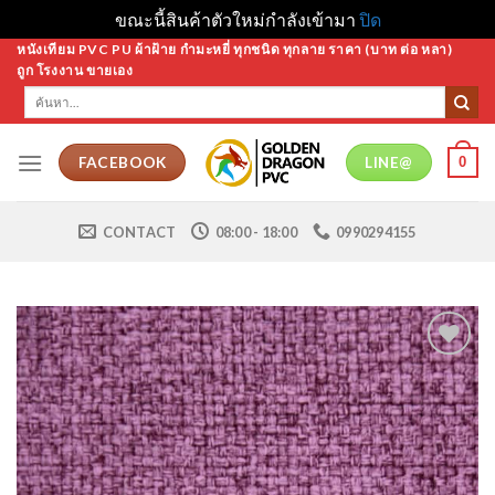
ขณะนี้สินค้าตัวใหม่กำลังเข้ามา
ปิด
Skip
หนังเทียม PVC PU ผ้าฝ้าย กำมะหยี่ ทุกชนิด ทุกลาย ราคา (บาท ต่อ หลา)
ถูก โรงงาน ขายเอง
to
ค้นหา:
content
0
FACEBOOK
LINE@
CONTACT
08:00 - 18:00
0990294155
Add to
Wishlist