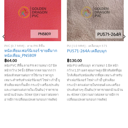
Add to
Add to
Wishlist
Wishlist
PVC [0.7 MM] - ลาย PN สีพื้น
PU [1.0 MM] - เคลือบมุก 571
หนังเทียมเฟอร์นิเจอร์ ขายดีมาก
PU571-264A เคลือบมุก
หนังเทียม_PN5809
฿
64.00
฿
130.00
หนัง PVC สีพื้น ลาย PN ความหนา 0.7 มิล
หนัง PU เคลือบมุก ความหนา 1 มิล หน้า
หน้ากว้าง 54 นิ้ว มีสีหลากหลายมากกว่า
กว้าง 1.37 เมตร คุณภาพสูง มีผิวสัมผัสที่นุ่ม
หนังแท้ ทนทานต่อการใช้งาน ราคาถูก
ใกล้เคียงกับหนังแท้มากที่สุด เหมาะสำหรับ
เหมาะสำหรับทำเฟอร์นิเจอร์ โซฟา เก้าอี้ บุ
ทำเฟอร์นิเจอร์ โซฟา เก้าอี้ บุหัวเตียง
หัวเตียง คอกกั้นเด็ก กระเป๋า เครื่องประดับ
กระเป๋า ตกแต่งภายในรถยนต์ และเครื่อง
และงานตกแต่งภายใน เป็นต้น ( ราคาขาย
ประดับต่างๆ เป็นต้น (ราคาขายยกม้วน ม้วน
ยกม้วน ม้วนละ 50 หลา)(ความยาวต่อหลา
ละ 40 หลา )(ความยาวต่อหลาอาจมีการ
อาจมีการเปลี่ยนแปลงตามรอบการผลิต)
เปลี่ยนแปลงตามรอบการผลิต)