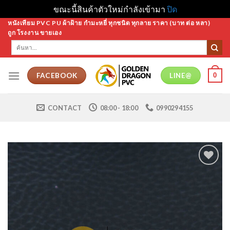
ขณะนี้สินค้าตัวใหม่กำลังเข้ามา
ปิด
Skip
หนังเทียม PVC PU ผ้าฝ้าย กำมะหยี่ ทุกชนิด ทุกลาย ราคา (บาท ต่อ หลา)
ถูก โรงงาน ขายเอง
to
ค้นหา:
content
0
FACEBOOK
LINE@
CONTACT
08:00 - 18:00
0990294155
Add to
Wishlist