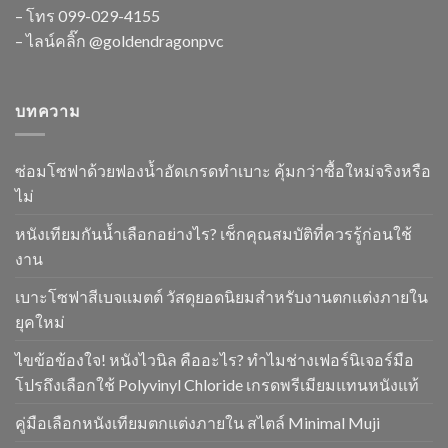
– โทร
099-029-4155
– ไลน์คลิ๊ก
@goldendragonpvc
บทความ
ซ่อมโซฟาด้วยฟองน้ำอัดเกรดทำเบาะ คุ้มกว่าซื้อใหม่จริงหรือ
ไม่
หนังเทียมกันน้ำเลือกอย่างไร? เช็กคุณสมบัติที่ควรรู้ก่อนใช้
งาน
เบาะโซฟาสีเบจแมตต์ วัสดุยอดนิยมสำหรับงานตกแต่งภายใน
ยุคใหม่
ไขข้อข้องใจ! หนังไวนิล คืออะไร? ทำไมช่างเฟอร์นิเจอร์มือ
โปรถึงเลือกใช้ Polyvinyl Chloride เกรดพรีเมียมแทนหนังแท้
คู่มือเลือกหนังเทียมตกแต่งภายใน สไตล์ Minimal Muji