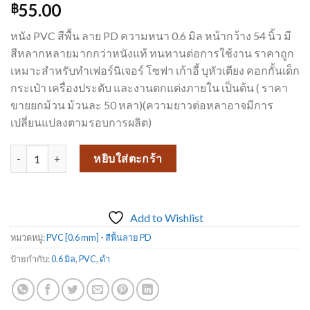
55.00
฿
หนัง PVC สีพื้น ลาย PD ความหนา 0.6 มิล หน้ากว้าง 54 นิ้ว มี
สีหลากหลายมากกว่าหนังแท้ ทนทานต่อการใช้งาน ราคาถูก
เหมาะสำหรับทำเฟอร์นิเจอร์ โซฟา เก้าอี้ บุหัวเตียง คอกกั้นเด็ก
กระเป๋า เครื่องประดับ และงานตกแต่งภายใน เป็นต้น ( ราคา
ขายยกม้วน ม้วนละ 50 หลา)(ความยาวต่อหลาอาจมีการ
เปลี่ยนแปลงตามรอบการผลิต)
จำนวน หนังเทียมเฟอร์นิเจอร์ ขายดี หนังเทียม_PD299 ชิ้น
หยิบใส่ตะกร้า
Add to Wishlist
หมวดหมู่:
PVC [0.6 mm] - สีพื้นลาย PD
ป้ายกำกับ:
0.6 มิล
,
PVC
,
ดำ