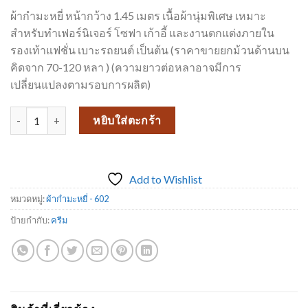
ผ้ากำมะหยี่ หน้ากว้าง 1.45 เมตร เนื้อผ้านุ่มพิเศษ เหมาะ
สำหรับทำเฟอร์นิเจอร์ โซฟา เก้าอี้ และงานตกแต่งภายใน
รองเท้าแฟชั่น เบาะรถยนต์ เป็นต้น (ราคาขายยกม้วนด้านบน
คิดจาก 70-120 หลา ) (ความยาวต่อหลาอาจมีการ
เปลี่ยนแปลงตามรอบการผลิต)
จำนวน ผ้ากำมะหยี่ 602-4 ชิ้น
หยิบใส่ตะกร้า
Add to Wishlist
หมวดหมู่:
ผ้ากำมะหยี่ - 602
ป้ายกำกับ:
ครีม