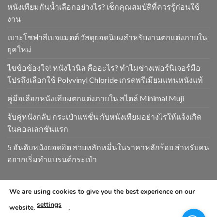
หนังเทียมกันน้ำเลือกอย่างไร? เช็กคุณสมบัติที่ควรรู้ก่อนใช้
งาน
เบาะโซฟาสีเบจแมตต์ วัสดุยอดนิยมสำหรับงานตกแต่งภายใน
ยุคใหม่
ไขข้อข้องใจ! หนังไวนิล คืออะไร? ทำไมช่างเฟอร์นิเจอร์มือ
โปรถึงเลือกใช้ Polyvinyl Chloride เกรดพรีเมียมแทนหนังแท้
คู่มือเลือกหนังเทียมตกแต่งภายใน สไตล์ Minimal Muji
จับคู่หนังกลับ กระเป๋าแฟชั่น กับหนังเทียมอย่างไรให้แจ้งเกิด
ในคอลเลกชันแรก
5 อันดับหนังยอดฮิต สวยหลักหมื่นในราคาหลักร้อย สำหรับคน
อยากเริ่มทำแบรนด์กระเป๋า
We are using cookies to give you the best experience on our
Copyright 2026 ©
www.goldendragonpvc.com . All condition is
settings
subject to Goldendragonpvc policy, reserves the right to
website.
.
change without notice