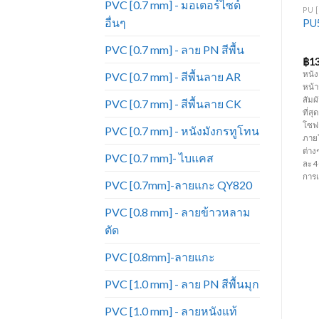
PVC [0.7 mm] - มอเตอร์ไซด์
PVC [0.6 MM] - สีพื้นลาย PD
PU [1.0 MM] - สีพื้น
PU [
อื่นๆ
หนังเทียมPVC งาน
PU สีพื้น – PU582-8025
PU5
เฟอร์นิเจอร์ ขายดีมาก หนัง
เทียม_PD412
PVC [0.7 mm] - ลาย PN สีพื้น
฿
55.00
฿
120.00
฿
1
หนัง PVC สีพื้น ลาย PD ความหนา
หนัง PU ไม่เคลือบมุก ความหนา 1
หนัง
PVC [0.7 mm] - สีพื้นลาย AR
0.6 มิล หน้ากว้าง 54 นิ้ว มีสีหลาก
มิล หน้ากว้าง 1.37 เมตร คุณภาพสูง
หน้า
าร
หลายมากกว่าหนังแท้ ทนทานต่อการ
มีผิวสัมผัสที่นุ่ม ใกล้เคียงกับหนังแท้
สัมผ
PVC [0.7 mm] - สีพื้นลาย CK
ใช้งาน ราคาถูก เหมาะสำหรับทำ
มากที่สุด เหมาะสำหรับทำ
ที่ส
เฟอร์นิเจอร์ โซฟา เก้าอี้ บุหัวเตียง
เฟอร์นิเจอร์ โซฟา เก้าอี้ บุหัวเตียง
โซฟา
PVC [0.7 mm] - หนังมังกรทูโทน
คอกกั้นเด็ก กระเป๋า เครื่องประดับ
กระเป๋า ตกแต่งภายในรถยนต์ และ
ภายใ
และงานตกแต่งภายใน เป็นต้น (
เครื่องประดับต่างๆ เป็นต้น (ราคาขาย
ต่าง
PVC [0.7 mm]- ไบแคส
ราคาขายยกม้วน ม้วนละ 50 หลา)
ยกม้วน ม้วนละ 40 หลา )(ความยาว
ละ 
(ความยาวต่อหลาอาจมีการ
ต่อหลาอาจมีการเปลี่ยนแปลงตาม
การ
PVC [0.7mm]-ลายแกะ QY820
เปลี่ยนแปลงตามรอบการผลิต)
รอบการผลิต)
PVC [0.8 mm] - ลายข้าวหลาม
ตัด
PVC [0.8mm]-ลายแกะ
PVC [1.0 mm] - ลาย PN สีพื้นมุก
PVC [1.0 mm] - ลายหนังแท้