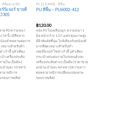
 สีพื้นลาย PD
PU [1.0 MM] - สีพื้น
ร์นิเจอร์ ขายดี
PU สีพื้น – PU6002-412
PD305
฿
120.00
้น ลาย PD ความหนา
หนัง PU ไม่เคลือบมุก ความหนา 1
ง 54 นิ้ว มีสีหลาก
มิล หน้ากว้าง 1.37 เมตร คุณภาพสูง
นังแท้ ทนทานต่อการ
มีผิวสัมผัสที่นุ่ม ใกล้เคียงกับหนังแท้
ก เหมาะสำหรับทำ
มากที่สุด เหมาะสำหรับทำ
า เก้าอี้ บุหัวเตียง
เฟอร์นิเจอร์ โซฟา เก้าอี้ บุหัวเตียง
เป๋า เครื่องประดับ
กระเป๋า ตกแต่งภายในรถยนต์ และ
ายใน เป็นต้น (
เครื่องประดับต่างๆ เป็นต้น (ราคาขาย
น ม้วนละ 50 หลา)
ยกม้วน ม้วนละ 40 หลา )(ความยาว
ลาอาจมีการ
ต่อหลาอาจมีการเปลี่ยนแปลงตาม
ามรอบการผลิต)
รอบการผลิต)