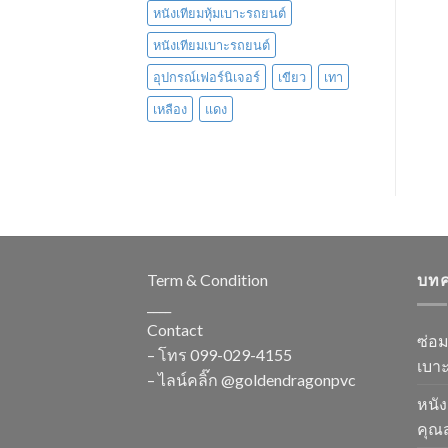
หนังเทียมหุ้มเบาะรถยนต์
หนังเทียมเบาะรถยนต์
อุปกรณ์เฟอร์นิเจอร์
เขียว
เทา
เหลือง
แดง
Term & Condition
บท
____
Contact
ซ่อ
– โทร
099-029-4155
เบาะ
– ไลน์คลิ๊ก
@goldendragonpvc
หนัง
คุณส