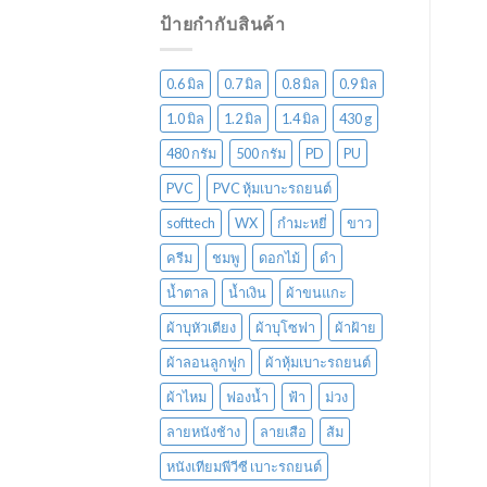
ป้ายกำกับสินค้า
0.6 มิล
0.7 มิล
0.8 มิล
0.9 มิล
1.0 มิล
1.2 มิล
1.4 มิล
430 g
480 กรัม
500 กรัม
PD
PU
PVC
PVC หุ้มเบาะรถยนต์
softtech
WX
กำมะหยี่
ขาว
ครีม
ชมพู
ดอกไม้
ดำ
น้ำตาล
น้ำเงิน
ผ้าขนแกะ
ผ้าบุหัวเตียง
ผ้าบุโซฟา
ผ้าฝ้าย
ผ้าลอนลูกฟูก
ผ้าหุ้มเบาะรถยนต์
ผ้าไหม
ฟองน้ำ
ฟ้า
ม่วง
ลายหนังช้าง
ลายเสือ
ส้ม
หนังเทียมพีวีซี เบาะรถยนต์