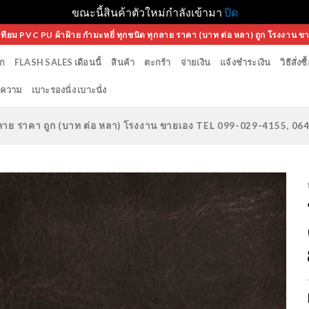
ขณะนี้สินค้าตัวใหม่กำลังเข้ามา
ปิด
เทียม PVC PU ผ้าฝ้าย กำมะหยี่ ทุกชนิด ทุกลาย ราคา (บาท ต่อ หลา) ถูก โรงงาน ข
ก
FLASH SALES เดือนนี้
สินค้า
ตะกร้า
จ่ายเงิน
แจ้งชำระเงิน
วิธีสั่งซื
ความ
เบาะรองนั่ง เบาะนั่ง
ทุกลาย ราคา ถูก (บาท ต่อ หลา) โรงงาน ขายเอง TEL 099-029-4155, 0
Add to
Wishlist