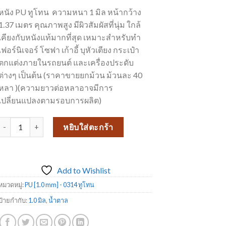
หนัง PU ทูโทน ความหนา 1 มิล หน้ากว้าง
1.37 เมตร คุณภาพสูง มีผิวสัมผัสที่นุ่ม ใกล้
เคียงกับหนังแท้มากที่สุด เหมาะสำหรับทำ
เฟอร์นิเจอร์ โซฟา เก้าอี้ บุหัวเตียง กระเป๋า
ตกแต่งภายในรถยนต์ และเครื่องประดับ
ต่างๆ เป็นต้น (ราคาขายยกม้วน ม้วนละ 40
หลา )(ความยาวต่อหลาอาจมีการ
เปลี่ยนแปลงตามรอบการผลิต)
จำนวน หนังเทียมเฟอร์นิเจอร์ ขายดีที่สุด หนังเทียม PU0314-810 (ทูโทนลาย
หยิบใส่ตะกร้า
Add to Wishlist
หมวดหมู่:
PU [1.0 mm] - 0314 ทูโทน
ป้ายกำกับ:
1.0 มิล
,
น้ำตาล