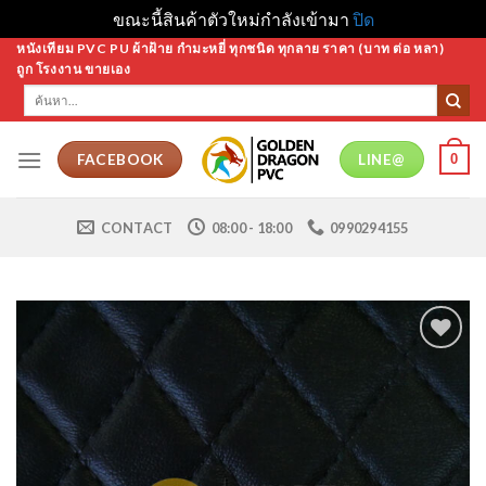
ขณะนี้สินค้าตัวใหม่กำลังเข้ามา
ปิด
Skip
หนังเทียม PVC PU ผ้าฝ้าย กำมะหยี่ ทุกชนิด ทุกลาย ราคา (บาท ต่อ หลา)
ถูก โรงงาน ขายเอง
to
ค้นหา:
content
0
FACEBOOK
LINE@
CONTACT
08:00 - 18:00
0990294155
Add to
Wishlist