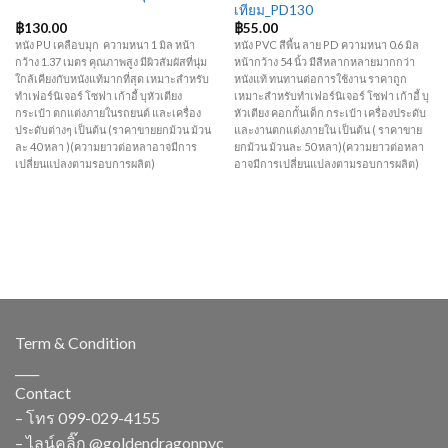
เทียม_PD130
฿
130.00
฿
55.00
หนัง PU เคลือบมุก ความหนา 1 มิล หน้า
หนัง PVC สีพื้น ลาย PD ความหนา 0.6 มิล
กว้าง 1.37 เมตร คุณภาพสูง มีผิวสัมผัสที่นุ่ม
หน้ากว้าง 54 นิ้ว มีสีหลากหลายมากกว่า
ใกล้เคียงกับหนังแท้มากที่สุด เหมาะสำหรับ
หนังแท้ ทนทานต่อการใช้งาน ราคาถูก
ทำเฟอร์นิเจอร์ โซฟา เก้าอี้ บุหัวเตียง
เหมาะสำหรับทำเฟอร์นิเจอร์ โซฟา เก้าอี้ บุ
กระเป๋า ตกแต่งภายในรถยนต์ และเครื่อง
หัวเตียง คอกกั้นเด็ก กระเป๋า เครื่องประดับ
ประดับต่างๆ เป็นต้น (ราคาขายยกม้วน ม้วน
และงานตกแต่งภายใน เป็นต้น ( ราคาขาย
ละ 40 หลา )(ความยาวต่อหลาอาจมีการ
ยกม้วน ม้วนละ 50 หลา)(ความยาวต่อหลา
เปลี่ยนแปลงตามรอบการผลิต)
อาจมีการเปลี่ยนแปลงตามรอบการผลิต)
Term & Condition
____
Contact
– โทร
099-029-4155
– ไลน์คลิ๊ก
@goldendragonpvc