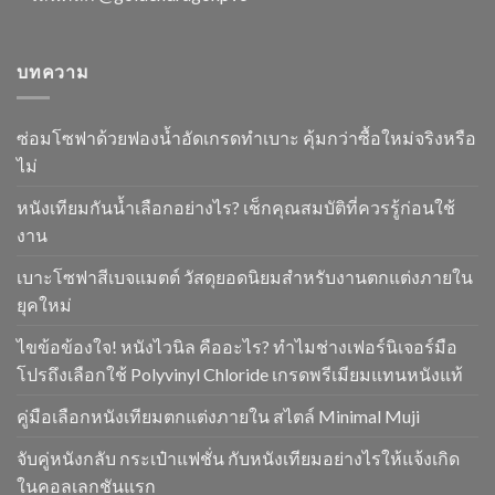
บทความ
ซ่อมโซฟาด้วยฟองน้ำอัดเกรดทำเบาะ คุ้มกว่าซื้อใหม่จริงหรือ
ไม่
หนังเทียมกันน้ำเลือกอย่างไร? เช็กคุณสมบัติที่ควรรู้ก่อนใช้
งาน
เบาะโซฟาสีเบจแมตต์ วัสดุยอดนิยมสำหรับงานตกแต่งภายใน
ยุคใหม่
ไขข้อข้องใจ! หนังไวนิล คืออะไร? ทำไมช่างเฟอร์นิเจอร์มือ
โปรถึงเลือกใช้ Polyvinyl Chloride เกรดพรีเมียมแทนหนังแท้
คู่มือเลือกหนังเทียมตกแต่งภายใน สไตล์ Minimal Muji
จับคู่หนังกลับ กระเป๋าแฟชั่น กับหนังเทียมอย่างไรให้แจ้งเกิด
ในคอลเลกชันแรก