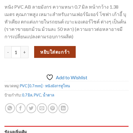
price
price
หนัง PVC AB ลายมังกร ความหนา 0.7 มิล หน้ากว้าง 1.38
was:
is:
เมตร คุณภาพสูง เหมาะสำหรับงานเฟอร์นิเจอร์ โซฟา เก้าอี้ บุ
฿70.00.
฿52.00.
หัวเตียง ตกแต่งภายในรถยนต์ เบาะมอเตอร์ไซค์ ต่างๆ เป็นต้น
(ราคาขายยกม้วน ม้วนละ 50 หลา) (ความยาวต่อหลาอาจมี
การเปลี่ยนแปลงตามรอบการผลิต)
จำนวน PVC-AB 838 ชิ้น
หยิบใส่ตะกร้า
Add to Wishlist
หมวดหมู่:
PVC [0.7 mm] - หนังมังกรทูโทน
ป้ายกำกับ:
0.7 มิล
,
PVC
,
น้ำตาล
ข้อมูลเพิ่มเติม