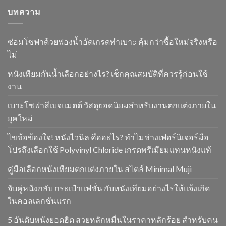
บทความ
ซ่อมโซฟาด้วยฟองน้ำอัดเกรดทำเบาะ คุ้มกว่าซื้อใหม่จริงหรือ
ไม่
หนังเทียมกันน้ำเลือกอย่างไร? เช็กคุณสมบัติที่ควรรู้ก่อนใช้
งาน
เบาะโซฟาสีเบจแมตต์ วัสดุยอดนิยมสำหรับงานตกแต่งภายใน
ยุคใหม่
ไขข้อข้องใจ! หนังไวนิล คืออะไร? ทำไมช่างเฟอร์นิเจอร์มือ
โปรถึงเลือกใช้ Polyvinyl Chloride เกรดพรีเมียมแทนหนังแท้
คู่มือเลือกหนังเทียมตกแต่งภายใน สไตล์ Minimal Muji
จับคู่หนังกลับ กระเป๋าแฟชั่น กับหนังเทียมอย่างไรให้แจ้งเกิด
ในคอลเลกชันแรก
5 อันดับหนังยอดฮิต สวยหลักหมื่นในราคาหลักร้อย สำหรับคน