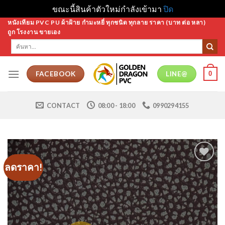
ขณะนี้สินค้าตัวใหม่กำลังเข้ามา
ปิด
Skip
หนังเทียม PVC PU ผ้าฝ้าย กำมะหยี่ ทุกชนิด ทุกลาย ราคา (บาท ต่อ หลา)
ถูก โรงงาน ขายเอง
to
ค้นหา:
content
0
FACEBOOK
LINE@
CONTACT
08:00 - 18:00
0990294155
ลดราคา!
Add to
Wishlist