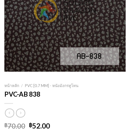
หน้าหลัก
/
PVC [0.7 MM] - หนังมังกรทูโทน
PVC-AB 838
Original
Current
70.00
52.00
฿
฿