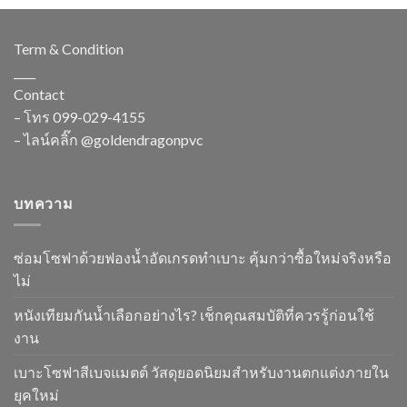
Term & Condition
____
Contact
– โทร
099-029-4155
– ไลน์คลิ๊ก
@goldendragonpvc
บทความ
ซ่อมโซฟาด้วยฟองน้ำอัดเกรดทำเบาะ คุ้มกว่าซื้อใหม่จริงหรือ
ไม่
หนังเทียมกันน้ำเลือกอย่างไร? เช็กคุณสมบัติที่ควรรู้ก่อนใช้
งาน
เบาะโซฟาสีเบจแมตต์ วัสดุยอดนิยมสำหรับงานตกแต่งภายใน
ยุคใหม่