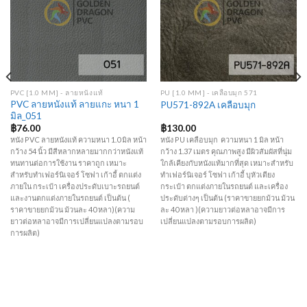
Add to
Add to
Wishlist
Wishlist
PVC [1.0 MM] - ลายหนังแท้
PU [1.0 MM] - เคลือบมุก 571
PVC ลายหนังแท้ ลายแกะ หนา 1
PU571-892A เคลือบมุก
มิล_051
฿
76.00
฿
130.00
หนัง PVC ลายหนังแท้ ความหนา 1.0 มิล หน้า
หนัง PU เคลือบมุก ความหนา 1 มิล หน้า
กว้าง 54 นิ้ว มีสีหลากหลายมากกว่าหนังแท้
กว้าง 1.37 เมตร คุณภาพสูง มีผิวสัมผัสที่นุ่ม
ทนทานต่อการใช้งาน ราคาถูก เหมาะ
ใกล้เคียงกับหนังแท้มากที่สุด เหมาะสำหรับ
สำหรับทำเฟอร์นิเจอร์ โซฟา เก้าอี้ ตกแต่ง
ทำเฟอร์นิเจอร์ โซฟา เก้าอี้ บุหัวเตียง
ภายใน กระเป๋า เครื่องประดับเบาะรถยนต์
กระเป๋า ตกแต่งภายในรถยนต์ และเครื่อง
และงานตกแต่งภายในรถยนต์ เป็นต้น (
ประดับต่างๆ เป็นต้น (ราคาขายยกม้วน ม้วน
ราคาขายยกม้วน ม้วนละ 40 หลา)(ความ
ละ 40 หลา )(ความยาวต่อหลาอาจมีการ
ยาวต่อหลาอาจมีการเปลี่ยนแปลงตามรอบ
เปลี่ยนแปลงตามรอบการผลิต)
การผลิต)