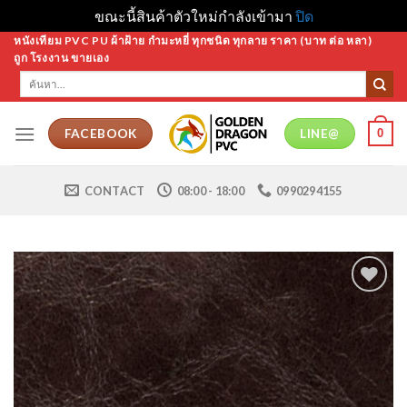
ขณะนี้สินค้าตัวใหม่กำลังเข้ามา
ปิด
Skip
หนังเทียม PVC PU ผ้าฝ้าย กำมะหยี่ ทุกชนิด ทุกลาย ราคา (บาท ต่อ หลา)
ถูก โรงงาน ขายเอง
to
ค้นหา:
content
0
FACEBOOK
LINE@
CONTACT
08:00 - 18:00
0990294155
Add to
Wishlist