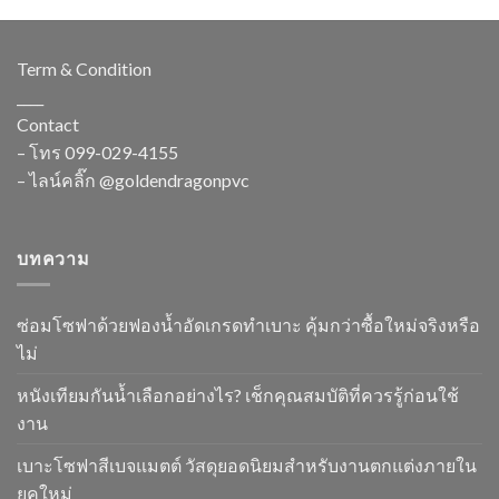
Term & Condition
____
Contact
– โทร
099-029-4155
– ไลน์คลิ๊ก
@goldendragonpvc
บทความ
ซ่อมโซฟาด้วยฟองน้ำอัดเกรดทำเบาะ คุ้มกว่าซื้อใหม่จริงหรือ
ไม่
หนังเทียมกันน้ำเลือกอย่างไร? เช็กคุณสมบัติที่ควรรู้ก่อนใช้
งาน
เบาะโซฟาสีเบจแมตต์ วัสดุยอดนิยมสำหรับงานตกแต่งภายใน
ยุคใหม่