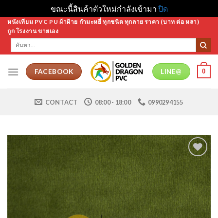
ขณะนี้สินค้าตัวใหม่กำลังเข้ามา
ปิด
Skip
หนังเทียม PVC PU ผ้าฝ้าย กำมะหยี่ ทุกชนิด ทุกลาย ราคา (บาท ต่อ หลา)
ถูก โรงงาน ขายเอง
to
ค้นหา:
content
0
FACEBOOK
LINE@
CONTACT
08:00 - 18:00
0990294155
Add to
Wishlist