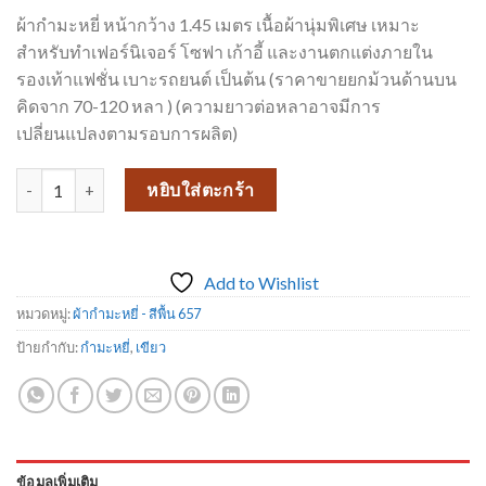
ผ้ากำมะหยี่ หน้ากว้าง 1.45 เมตร เนื้อผ้านุ่มพิเศษ เหมาะ
สำหรับทำเฟอร์นิเจอร์ โซฟา เก้าอี้ และงานตกแต่งภายใน
รองเท้าแฟชั่น เบาะรถยนต์ เป็นต้น (ราคาขายยกม้วนด้านบน
คิดจาก 70-120 หลา ) (ความยาวต่อหลาอาจมีการ
เปลี่ยนแปลงตามรอบการผลิต)
จำนวน ผ้ากำมะหยี่ สีพื้น 657-17 ชิ้น
หยิบใส่ตะกร้า
Add to Wishlist
หมวดหมู่:
ผ้ากำมะหยี่ - สีพื้น 657
ป้ายกำกับ:
กำมะหยี่
,
เขียว
ข้อมูลเพิ่มเติม