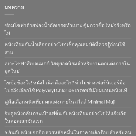
บทความ
ซ่อมโซฟาด้วยฟองน้ำอัดเกรดทำเบาะ คุ้มกว่าซื้อใหม่จริงหรือ
ไม่
หนังเทียมกันน้ำเลือกอย่างไร? เช็กคุณสมบัติที่ควรรู้ก่อนใช้
งาน
เบาะโซฟาสีเบจแมตต์ วัสดุยอดนิยมสำหรับงานตกแต่งภายใน
ยุคใหม่
ไขข้อข้องใจ! หนังไวนิล คืออะไร? ทำไมช่างเฟอร์นิเจอร์มือ
โปรถึงเลือกใช้ Polyvinyl Chloride เกรดพรีเมียมแทนหนังแท้
คู่มือเลือกหนังเทียมตกแต่งภายใน สไตล์ Minimal Muji
จับคู่หนังกลับ กระเป๋าแฟชั่น กับหนังเทียมอย่างไรให้แจ้งเกิด
ในคอลเลกชันแรก
5 อันดับหนังยอดฮิต สวยหลักหมื่นในราคาหลักร้อย สำหรับคน