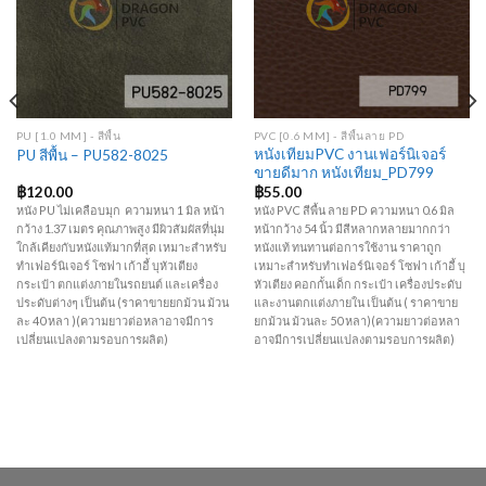
PU [1.0 MM] - สีพื้น
PVC [0.6 MM] - สีพื้นลาย PD
หนังเทียมPVC งานเฟอร์นิเจอร์
PU สีพื้น – PU582-8025
ขายดีมาก หนังเทียม_PD799
฿
120.00
฿
55.00
หนัง PU ไม่เคลือบมุก ความหนา 1 มิล หน้า
หนัง PVC สีพื้น ลาย PD ความหนา 0.6 มิล
กว้าง 1.37 เมตร คุณภาพสูง มีผิวสัมผัสที่นุ่ม
หน้ากว้าง 54 นิ้ว มีสีหลากหลายมากกว่า
ใกล้เคียงกับหนังแท้มากที่สุด เหมาะสำหรับ
หนังแท้ ทนทานต่อการใช้งาน ราคาถูก
ทำเฟอร์นิเจอร์ โซฟา เก้าอี้ บุหัวเตียง
เหมาะสำหรับทำเฟอร์นิเจอร์ โซฟา เก้าอี้ บุ
กระเป๋า ตกแต่งภายในรถยนต์ และเครื่อง
หัวเตียง คอกกั้นเด็ก กระเป๋า เครื่องประดับ
ประดับต่างๆ เป็นต้น (ราคาขายยกม้วน ม้วน
และงานตกแต่งภายใน เป็นต้น ( ราคาขาย
ละ 40 หลา )(ความยาวต่อหลาอาจมีการ
ยกม้วน ม้วนละ 50 หลา)(ความยาวต่อหลา
เปลี่ยนแปลงตามรอบการผลิต)
อาจมีการเปลี่ยนแปลงตามรอบการผลิต)