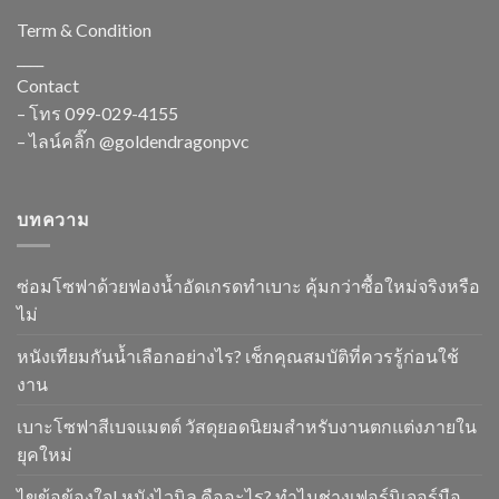
Term & Condition
____
Contact
– โทร
099-029-4155
– ไลน์คลิ๊ก
@goldendragonpvc
บทความ
ซ่อมโซฟาด้วยฟองน้ำอัดเกรดทำเบาะ คุ้มกว่าซื้อใหม่จริงหรือ
ไม่
หนังเทียมกันน้ำเลือกอย่างไร? เช็กคุณสมบัติที่ควรรู้ก่อนใช้
งาน
เบาะโซฟาสีเบจแมตต์ วัสดุยอดนิยมสำหรับงานตกแต่งภายใน
ยุคใหม่
ไขข้อข้องใจ! หนังไวนิล คืออะไร? ทำไมช่างเฟอร์นิเจอร์มือ