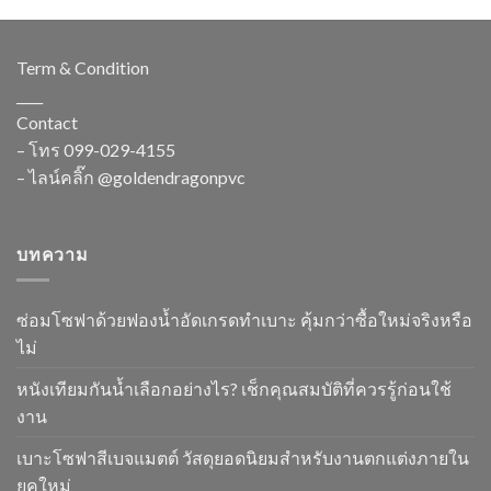
Term & Condition
____
Contact
– โทร
099-029-4155
– ไลน์คลิ๊ก
@goldendragonpvc
บทความ
ซ่อมโซฟาด้วยฟองน้ำอัดเกรดทำเบาะ คุ้มกว่าซื้อใหม่จริงหรือ
ไม่
หนังเทียมกันน้ำเลือกอย่างไร? เช็กคุณสมบัติที่ควรรู้ก่อนใช้
งาน
เบาะโซฟาสีเบจแมตต์ วัสดุยอดนิยมสำหรับงานตกแต่งภายใน
ยุคใหม่