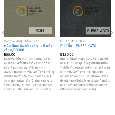
Add to
Add to
Wishlist
Wishlist
PVC [0.6 MM] - สีพื้นลาย PD
PU [1.0 MM] - สีพื้น
หนังเทียมเฟอร์นิเจอร์ ขายดี หนัง
PU สีพื้น – PU582-4070
เทียม_PD388
฿
55.00
฿
120.00
หนัง PVC สีพื้น ลาย PD ความหนา 0.6 มิล
หนัง PU ไม่เคลือบมุก ความหนา 1 มิล หน้า
หน้ากว้าง 54 นิ้ว มีสีหลากหลายมากกว่า
กว้าง 1.37 เมตร คุณภาพสูง มีผิวสัมผัสที่นุ่ม
หนังแท้ ทนทานต่อการใช้งาน ราคาถูก
ใกล้เคียงกับหนังแท้มากที่สุด เหมาะสำหรับ
เหมาะสำหรับทำเฟอร์นิเจอร์ โซฟา เก้าอี้ บุ
ทำเฟอร์นิเจอร์ โซฟา เก้าอี้ บุหัวเตียง
หัวเตียง คอกกั้นเด็ก กระเป๋า เครื่องประดับ
กระเป๋า ตกแต่งภายในรถยนต์ และเครื่อง
และงานตกแต่งภายใน เป็นต้น ( ราคาขาย
ประดับต่างๆ เป็นต้น (ราคาขายยกม้วน ม้วน
ยกม้วน ม้วนละ 50 หลา)(ความยาวต่อหลา
ละ 40 หลา )(ความยาวต่อหลาอาจมีการ
อาจมีการเปลี่ยนแปลงตามรอบการผลิต)
เปลี่ยนแปลงตามรอบการผลิต)