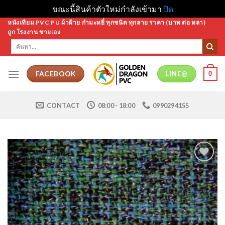
ขณะนี้สินค้าตัวใหม่กำลังเข้ามา
ปิด
Skip
หนังเทียม PVC PU ผ้าฝ้าย กำมะหยี่ ทุกชนิด ทุกลาย ราคา (บาท ต่อ หลา)
ถูก โรงงาน ขายเอง
to
ค้นหา:
content
0
FACEBOOK
LINE@
CONTACT
08:00 - 18:00
0990294155
Add to
Wishlist