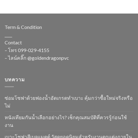
Term & Condition
____
Contact
– โทร
099-029-4155
– ไลน์คลิ๊ก
@goldendragonpvc
บทความ
ซ่อมโซฟาด้วยฟองน้ำอัดเกรดทำเบาะ คุ้มกว่าซื้อใหม่จริงหรือ
ไม่
หนังเทียมกันน้ำเลือกอย่างไร? เช็กคุณสมบัติที่ควรรู้ก่อนใช้
งาน
เบาะโซฟาสีเบจแมตต์ วัสดุยอดนิยมสำหรับงานตกแต่งภายใน