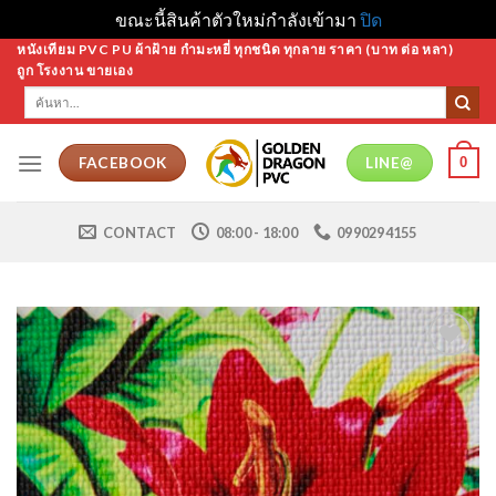
ขณะนี้สินค้าตัวใหม่กำลังเข้ามา
ปิด
Skip
หนังเทียม PVC PU ผ้าฝ้าย กำมะหยี่ ทุกชนิด ทุกลาย ราคา (บาท ต่อ หลา)
ถูก โรงงาน ขายเอง
to
ค้นหา:
content
0
FACEBOOK
LINE@
CONTACT
08:00 - 18:00
0990294155
Add to
Wishlist