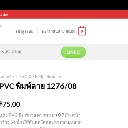
ายเอง
้อ
0
เข้าสู่ระบบ
ตะกร้าสินค้า /
฿
0.00
LINE@
64-935-7788
หน้าหลัก
/
PVC [0.7 MM] - พิมพ์ลาย
PVC พิมพ์ลาย 1276/08
75.00
฿
หนัง PVC พิมพ์ลาย ความหนา 0.7 มิล หน้า
กว้าง 54 นิ้ว มีสีสันสดใสและลวดลายหลาก