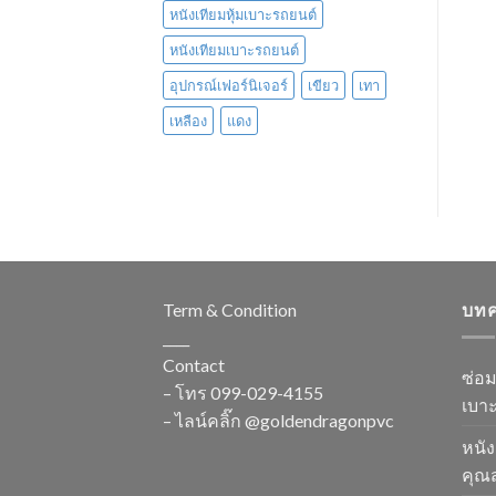
หนังเทียมหุ้มเบาะรถยนต์
หนังเทียมเบาะรถยนต์
อุปกรณ์เฟอร์นิเจอร์
เขียว
เทา
เหลือง
แดง
Term & Condition
บท
____
Contact
ซ่อ
– โทร
099-029-4155
เบาะ
– ไลน์คลิ๊ก
@goldendragonpvc
หนัง
คุณส