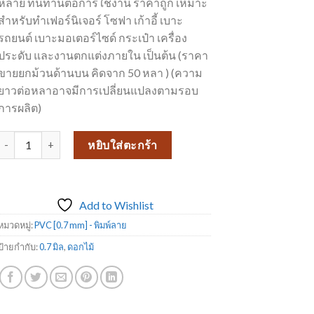
หลาย ทนทานต่อการใช้งาน ราคาถูก เหมาะ
สำหรับทำเฟอร์นิเจอร์ โซฟา เก้าอี้ เบาะ
รถยนต์ เบาะมอเตอร์ไซด์ กระเป๋า เครื่อง
ประดับ และงานตกแต่งภายใน เป็นต้น (ราคา
ขายยกม้วนด้านบน คิดจาก 50 หลา ) (ความ
ยาวต่อหลาอาจมีการเปลี่ยนแปลงตามรอบ
การผลิต)
จำนวน PVC พิมพ์ลาย 1276/08 ชิ้น
หยิบใส่ตะกร้า
Add to Wishlist
หมวดหมู่:
PVC [0.7 mm] - พิมพ์ลาย
ป้ายกำกับ:
0.7 มิล
,
ดอกไม้