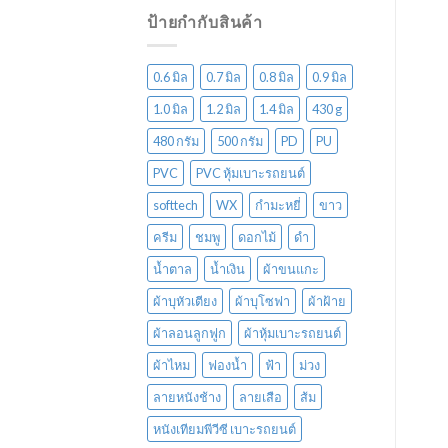
ป้ายกำกับสินค้า
0.6 มิล
0.7 มิล
0.8 มิล
0.9 มิล
1.0 มิล
1.2 มิล
1.4 มิล
430 g
480 กรัม
500 กรัม
PD
PU
PVC
PVC หุ้มเบาะรถยนต์
softtech
WX
กำมะหยี่
ขาว
ครีม
ชมพู
ดอกไม้
ดำ
น้ำตาล
น้ำเงิน
ผ้าขนแกะ
ผ้าบุหัวเตียง
ผ้าบุโซฟา
ผ้าฝ้าย
ผ้าลอนลูกฟูก
ผ้าหุ้มเบาะรถยนต์
ผ้าไหม
ฟองน้ำ
ฟ้า
ม่วง
ลายหนังช้าง
ลายเสือ
ส้ม
หนังเทียมพีวีซี เบาะรถยนต์