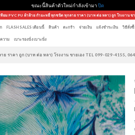
ขณะนี้สินค้าตัวใหม่กำลังเข้ามา
ปิด
เทียม PVC PU ผ้าฝ้าย กำมะหยี่ ทุกชนิด ทุกลาย ราคา (บาท ต่อ หลา) ถูก โรงงาน ข
ก
FLASH SALES เดือนนี้
สินค้า
ตะกร้า
จ่ายเงิน
แจ้งชำระเงิน
วิธีสั่งซื
ความ
เบาะรองนั่ง เบาะนั่ง
ทุกลาย ราคา ถูก (บาท ต่อ หลา) โรงงาน ขายเอง TEL 099-029-4155, 0
Add to
Wishlist