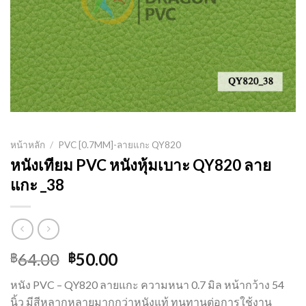
หน้าหลัก
/
PVC [0.7MM]-ลายแกะ QY820
หนังเทียม PVC หนังหุ้มเบาะ QY820 ลาย
แกะ _38
Original
Current
64.00
50.00
฿
฿
price
price
หนัง PVC – QY820 ลายแกะ ความหนา 0.7 มิล หน้ากว้าง 54
was:
is:
นิ้ว มีสีหลากหลายมากกว่าหนังแท้ ทนทานต่อการใช้งาน