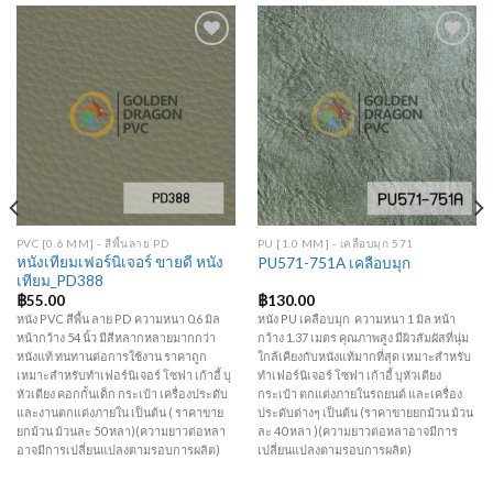
Add to
Add to
Wishlist
Wishlist
PVC [0.6 MM] - สีพื้นลาย PD
PU [1.0 MM] - เคลือบมุก 571
หนังเทียมเฟอร์นิเจอร์ ขายดี หนัง
PU571-751A เคลือบมุก
เทียม_PD388
฿
55.00
฿
130.00
หนัง PVC สีพื้น ลาย PD ความหนา 0.6 มิล
หนัง PU เคลือบมุก ความหนา 1 มิล หน้า
หน้ากว้าง 54 นิ้ว มีสีหลากหลายมากกว่า
กว้าง 1.37 เมตร คุณภาพสูง มีผิวสัมผัสที่นุ่ม
หนังแท้ ทนทานต่อการใช้งาน ราคาถูก
ใกล้เคียงกับหนังแท้มากที่สุด เหมาะสำหรับ
เหมาะสำหรับทำเฟอร์นิเจอร์ โซฟา เก้าอี้ บุ
ทำเฟอร์นิเจอร์ โซฟา เก้าอี้ บุหัวเตียง
หัวเตียง คอกกั้นเด็ก กระเป๋า เครื่องประดับ
กระเป๋า ตกแต่งภายในรถยนต์ และเครื่อง
และงานตกแต่งภายใน เป็นต้น ( ราคาขาย
ประดับต่างๆ เป็นต้น (ราคาขายยกม้วน ม้วน
ยกม้วน ม้วนละ 50 หลา)(ความยาวต่อหลา
ละ 40 หลา )(ความยาวต่อหลาอาจมีการ
อาจมีการเปลี่ยนแปลงตามรอบการผลิต)
เปลี่ยนแปลงตามรอบการผลิต)