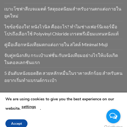
เบาะโซฟาสีเบจแมตต์ วัสดุยอดนิยมสำหรับงานตกแต่งภายใน
ยุคใหม่
ไขข้อข้องใจ! หนังไวนิล คืออะไร? ทำไมช่างเฟอร์นิเจอร์มือ
โปรถึงเลือกใช้ Polyvinyl Chloride เกรดพรีเมียมแทนหนังแท้
คู่มือเลือกหนังเทียมตกแต่งภายใน สไตล์ Minimal Muji
จับคู่หนังกลับ กระเป๋าแฟชั่น กับหนังเทียมอย่างไรให้แจ้งเกิด
ในคอลเลกชันแรก
5 อันดับหนังยอดฮิต สวยหลักหมื่นในราคาหลักร้อย สำหรับคน
อยากเริ่มทำแบรนด์กระเป๋า
We are using cookies to give you the best experience on our
Copyright 2026 ©
www.goldendragonpvc.com . All condition is
settings
subject to Goldendragonpvc policy, reserves the right to
website.
.
change without notice
Accept