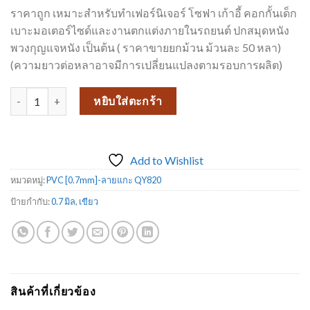
฿64.00.
฿50.00.
ราคาถูก เหมาะสำหรับทำเฟอร์นิเจอร์ โซฟา เก้าอี้ คอกกั้นเด็ก
เบาะมอเตอร์ไซด์และงานตกแต่งภายในรถยนต์ ปกสมุดหนัง
พวงกุญแจหนัง เป็นต้น ( ราคาขายยกม้วน ม้วนละ 50 หลา)
(ความยาวต่อหลาอาจมีการเปลี่ยนแปลงตามรอบการผลิต)
จำนวน หนังเทียม PVC หนังหุ้มเบาะ QY820 ลายแกะ _38 ชิ้น
หยิบใส่ตะกร้า
Add to Wishlist
หมวดหมู่:
PVC [0.7mm]-ลายแกะ QY820
ป้ายกำกับ:
0.7 มิล
,
เขียว
สินค้าที่เกี่ยวข้อง