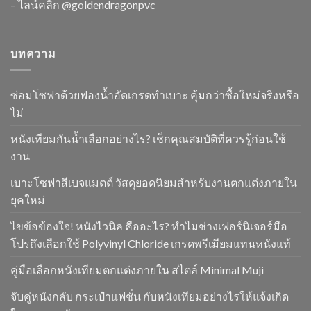
– ไลน์คลิ๊ก
@goldendragonpvc
บทความ
ซ่อมโซฟาด้วยฟองน้ำอัดเกรดทำเบาะ คุ้มกว่าซื้อใหม่จริงหรือ
ไม่
หนังเทียมกันน้ำเลือกอย่างไร? เช็กคุณสมบัติที่ควรรู้ก่อนใช้
งาน
เบาะโซฟาสีเบจแมตต์ วัสดุยอดนิยมสำหรับงานตกแต่งภายใน
ยุคใหม่
ไขข้อข้องใจ! หนังไวนิล คืออะไร? ทำไมช่างเฟอร์นิเจอร์มือ
โปรถึงเลือกใช้ Polyvinyl Chloride เกรดพรีเมียมแทนหนังแท้
คู่มือเลือกหนังเทียมตกแต่งภายใน สไตล์ Minimal Muji
จับคู่หนังกลับ กระเป๋าแฟชั่น กับหนังเทียมอย่างไรให้แจ้งเกิด