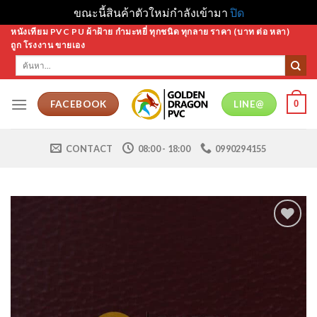
ขณะนี้สินค้าตัวใหม่กำลังเข้ามา
ปิด
Skip
หนังเทียม PVC PU ผ้าฝ้าย กำมะหยี่ ทุกชนิด ทุกลาย ราคา (บาท ต่อ หลา)
ถูก โรงงาน ขายเอง
to
ค้นหา:
content
0
FACEBOOK
LINE@
CONTACT
08:00 - 18:00
0990294155
Add to
Wishlist