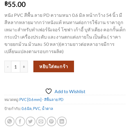
55.00
฿
หนัง PVC สีพื้น ลาย PD ความหนา 0.6 มิล หน้ากว้าง 54 นิ้ว มี
สีหลากหลายมากกว่าหนังแท้ ทนทานต่อการใช้งาน ราคาถูก
เหมาะสำหรับทำเฟอร์นิเจอร์ โซฟา เก้าอี้ บุหัวเตียง คอกกั้นเด็ก
กระเป๋า เครื่องประดับ และงานตกแต่งภายใน เป็นต้น ( ราคา
ขายยกม้วน ม้วนละ 50 หลา)(ความยาวต่อหลาอาจมีการ
เปลี่ยนแปลงตามรอบการผลิต)
จำนวน หนังเทียมPVC งานเฟอร์นิเจอร์ ขายดีมาก หนังเทียม_PD838 ชิ้น
หยิบใส่ตะกร้า
Add to Wishlist
หมวดหมู่:
PVC [0.6 mm] - สีพื้นลาย PD
ป้ายกำกับ:
0.6 มิล
,
PVC
,
น้ำตาล